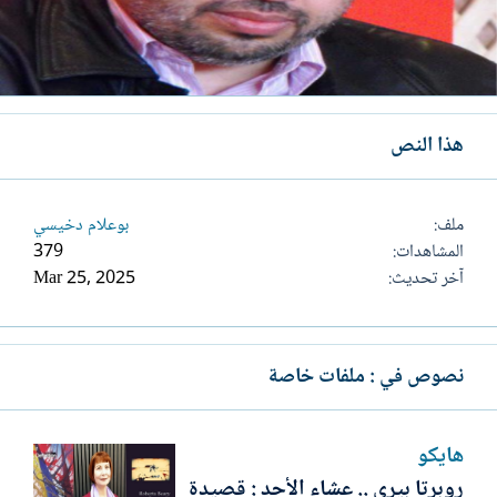
هذا النص
ملف
بوعلام دخيسي
المشاهدات
379
آخر تحديث
Mar 25, 2025
نصوص في : ملفات خاصة
هايكو
روبرتا بيري .. عشاء الأحد : قصيدة