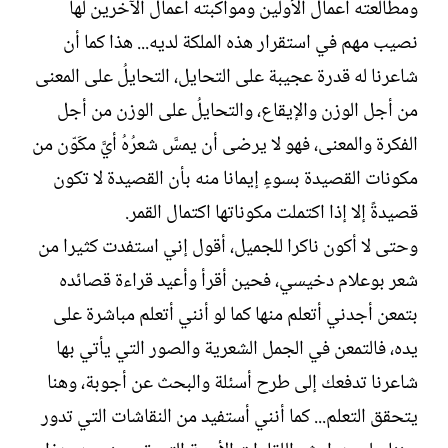
ومطالعته أعمال الأولين ومواكبته أعمال الآخرين لها
نصيب مهم في استقرار هذه الملكة لديه... هذا كما أن
شاعرنا له قدرة عجيبة على التحايل، التحايلُ على المعنى
من أجل الوزن والإيقاع، والتحايلُ على الوزن من أجل
الفكرة والمعنى، فهو لا يرضى أن يمسَّ شعرُهُ أيَّ مكَوّن من
مكونات القصيدة بسوءٍ إيمانا منه بأن القصيدة لا تكون
قصيدةً إلا إذا اكتملت مكوناتها اكتمال القمر.
وحتى لا أكون ناكرا للجميل، أقول إني استفدت كثيرا من
شعر بوعلام دخيسي، فحين أقرأ وأعيد قراءة قصائده
بتمعن أجدني أتعلم منها كما لو أنني أتعلم مباشرة على
يده، فالتمعن في الجمل الشعرية والصور التي يأتي بها
شاعرنا تدفعك إلى طرح أسئلة والبحث عن أجوبة، وهنا
يتحقق التعلم... كما أنني أستفيد من النقاشات التي تدور