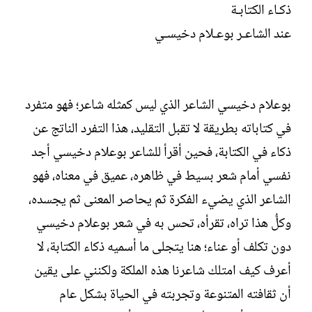
ذكـاء الكتابـة
ت
خ
ب
ا
عند الشاعـر بوعـلام دخيسـي
ل
إ
ن
ش
بوعلام دخيسي الشاعر الذي ليس كمثله شاعر؛ فهو متفرد
ا
ء
في كتاباته بطريقة لا تقبل التقليد، هذا التفرد الناتج عن
ذكاء في الكتابة، فحين أقرأ للشاعر بوعلام دخيسي أجد
نفسي أمام شعر بسيط في ظاهره، عميق في معناه، فهو
الشاعر الذي يضيء الفكرة ثم يحاصر المعنى ثم يجسده،
وكلُّ هذا تراه، تقرأه، تحس به في شعر بوعلام دخيسي
دون تكلف أو عناء؛ هنا يتجلى ما أسميه ذكاء الكتابة، لا
أعرف كيف امتلك شاعرنا هذه الملكة ولكنني على يقين
أن ثقافته المتنوعة وتجربته في الحياة بشكل عام