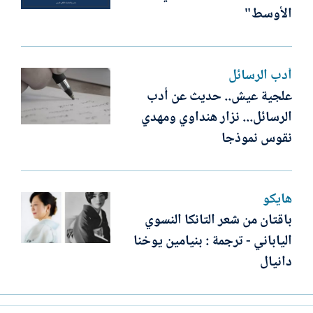
الأوسط"
أدب الرسائل
علجية عيش.. حديث عن أدب
الرسائل... نزار هنداوي ومهدي
نقوس نموذجا
هايكو
باقتان من شعر التانكا النسوي
الياباني - ترجمة : بنيامين يوخنا
دانيال