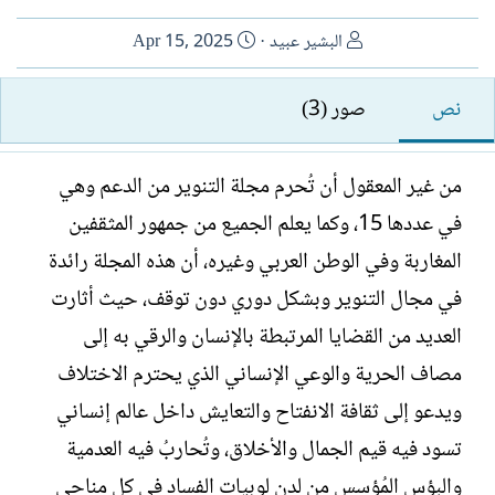
ا
ت
البشير عبيد
Apr 15, 2025
ل
ا
ك
ر
نص
صور (3)
ا
ي
ت
خ
ب
ا
من غير المعقول أن تُحرم مجلة التنوير من الدعم وهي
ل
في عددها 15، وكما يعلم الجميع من جمهور المثقفين
إ
ن
المغاربة وفي الوطن العربي وغيره، أن هذه المجلة رائدة
ش
في مجال التنوير وبشكل دوري دون توقف، حيث أثارت
ا
ء
العديد من القضايا المرتبطة بالإنسان والرقي به إلى
مصاف الحرية والوعي الإنساني الذي يحترم الاختلاف
ويدعو إلى ثقافة الانفتاح والتعايش داخل عالم إنساني
تسود فيه قيم الجمال والأخلاق، وتُحاربُ فيه العدمية
والبؤس المُؤسس من لدن لوبيات الفساد في كل مناحي