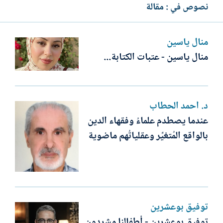
نصوص في : مقالة
منال ياسين
منال ياسين - عتبات الكتابة...
د. أحمد الحطاب
عندما يصطدم علماءُ وفقهاء الدين
بالواقع المُتغيِّر وعقلياتُهم ماضوية
توفيق بوعشرين
توفيق بوعشرين - أطفالنا مشردون