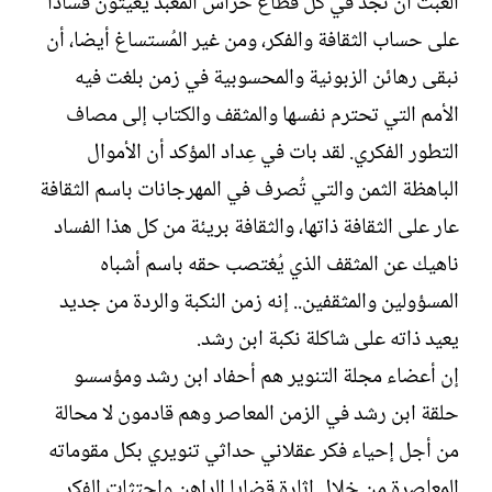
العبث أن نجد في كل قطاع حراس المعبد يعيثون فسادا
على حساب الثقافة والفكر، ومن غير المُستساغ أيضا، أن
نبقى رهائن الزبونية والمحسوبية في زمن بلغت فيه
الأمم التي تحترم نفسها والمثقف والكتاب إلى مصاف
التطور الفكري. لقد بات في عِداد المؤكد أن الأموال
الباهظة الثمن والتي تُصرف في المهرجانات باسم الثقافة
عار على الثقافة ذاتها، والثقافة بريئة من كل هذا الفساد
ناهيك عن المثقف الذي يُغتصب حقه باسم أشباه
المسؤولين والمثقفين.. إنه زمن النكبة والردة من جديد
يعيد ذاته على شاكلة نكبة ابن رشد.
إن أعضاء مجلة التنوير هم أحفاد ابن رشد ومؤسسو
حلقة ابن رشد في الزمن المعاصر وهم قادمون لا محالة
من أجل إحياء فكر عقلاني حداثي تنويري بكل مقوماته
المعاصرة من خلال إثارة قضايا الراهن واجتثات الفكر