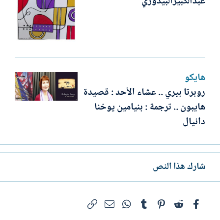
عبدالكبيرالبيدوري
هايكو
روبرتا بيري .. عشاء الأحد : قصيدة
هايبون .. ترجمة : بنيامين يوخنا
دانيال
شارك هذا النص
فيسبوك
Reddit
Pinterest
Tumblr
WhatsApp
الرابط
البريد الإلكتروني