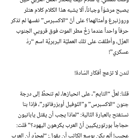
وقلت لنفسي: يا سلام كيف ينحدر العقل الغربي حين
يصبح مرشوّاً وجباناً، ألا يشبه هذا الكلام كلام هتلر
وروزنبرغ وأمثالهما؟ على أنَّ “الاكسبرس” نفسها لم تذكر
حرفاً واحداً عندما زخَّ مطر الموت فوق قرويي الجنوب
العزّل، وأطلقت على تلك العمليَّة البربريَّة اسم “ردّ
عسكري”!
لندن لا تزعج أفكار السّادة!
قلنا: لعلَّ “التايم”، على انحيازها، لم تنحطًّ إلى درجة
جنون “الاكسبرس” و”النّوفيل أوبزرفاتور”، فإذا بنا
نستفتح بالعبارة التّالية: “لماذا يجب أن يقتل يابانيون
حجاجاً بورتوريكيين أنَّ العرب يكرهون اليهود؟” قلت:
عجيب! ألم يكن بوسع الكاتب أن يقول: “لمجرَّد أن العرب