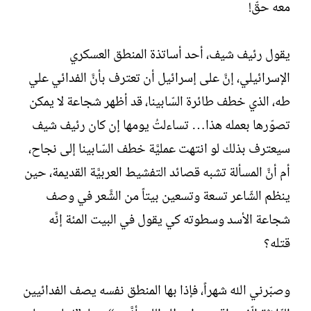
معه حقّ!
يقول رئيف شيف، أحد أساتذة المنطق العسكري
الإسرائيلي، إنَّ على إسرائيل أن تعترف بأنَّ الفدائي علي
طه، الذي خطف طائرة السّابينا، قد أظهر شجاعة لا يمكن
تصوّرها بعمله هذا… تساءلتُ يومها إن كان رئيف شيف
سيعترف بذلك لو انتهت عمليَّة خطف السّابينا إلى نجاح،
أم أنَّ المسألة تشبه قصائد التفشيط العربيَّة القديمة، حين
ينظم الشّاعر تسعة وتسعين بيتاً من الشَّعر في وصف
شجاعة الأسد وسطوته كي يقول في البيت المئة إنَّه
قتله؟
وصبّرني الله شهراً، فإذا بها المنطق نفسه يصف الفدائيين