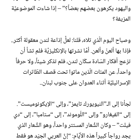
واليهود يكرهون بعضهم بعضاً؟” – إذا شاءت الموضوعيَّة
المزيفة؟
وصباح اليوم الّذي تلاه، قلنا: لعلَّ إذاعة لندن معقولة أكثر..
فإذا بها ألعنُ وألعن. أمَّا نشرتها بالإنكليزيَّة فلم تشأ أن
تزعج أفكار السّادة سكّان لندن، فلم تذكر شيئاً، ولا حرفاً
واحداً، عن المئات الّذين ماتوا تحت قصف الطّائرات
الإسرائيليَّة أثناء العدوان على جنوب لبنان..
لجأنا إلى الـ”النيويورك تايمز”، وإلى “الإيكونوميست”.
إلى “الفيغارو” وإلى “اللّوموند”، إلى “ستامبا”، إلى “دي
فيلت” – وكان الشِّعار المستتر واحداً، وهو الشِّعار الذي
يجد رواجاً كبيراً هذه الأيَّام: “إنَّ العربي الجيّد هو فقط