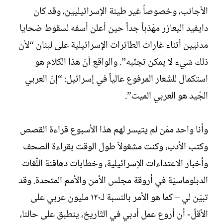
ل
الأجانب، وخصوصاُ غير طينة الإسرائيليين، وقد كان
إ
ن
دايفيد اليعازر مهّذباً جداً حين أعلن أسفه لسقوط ضحايا
ش
مدنيين أثناء غارات الطائرات الإسرائيلية على لبنان “لأن
ا
ء
ذلك شيء لا يمكن تجنّبه”. والواقع أنّ هذا الكلام هو
استكمال للشّعار المرفوع عالياً في إسرائيل: “إنّ العربي
الجّيد هو العربي الميت”.
وأنا واحد ممّن لم يتيسر لهم هذا الأسبوع قراءة القصص
وكتب الأدب، وكنت مشغولاً طول الوقت بقراءة الصحف
وأخبار الاعتداءات الإسرائيلية، وخطابات دهاقنة اللّغات
الدبلوماسيّة في أروقة مجلس الأمن والأمم المتحدة. وقد
تبيّن لي – كما هو الأمر بالنسبة لـ١٢٠ مليون عربي على
الأقلّ- أن أروع عمل أدبي في التّاريخ، ينطبق على حالنا،