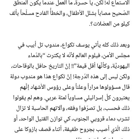
الاستماع له! لكن، يا حسرة، ما العمل عندما يكون المنطق
الصّحيح مصاباً بشلل الأطفال، والخطأُ الفادح مسلّحاً بألف
كيلو من العضلات؟.
وبعد ذلك كله يأتي يوسف تكواع، مندوب تل أبيب في
مجلس الأمن، فيلوم العالم لأنّه لا يكترث “بالدّماء
اليهوديَّة، وكأنَّها أقل قيمة”!! إنَّ التاريخ حافل بالوقاحات،
ولكن ليس إلى هذه الدّرجة! إنَّ تكواع هذا هو مندوب دولة
قال مسؤولوها مراراً وعلناً وعلى رؤوس الأشهاد إنَّهم
يعتبرون كلّ إسرائيلي مساوياً لمئة عربي. وهم لم يقولوا
ذلك فحسب، بل تصرّفوا وفقه، وآلاتهم الحاسبة لا تزال
تشرب دماء قرويي الجنوب، كي توازن القتيل الواحد، أو
ذلك الّذي أصيب بجروح طفيفة، أثناء قصف بازوكا على