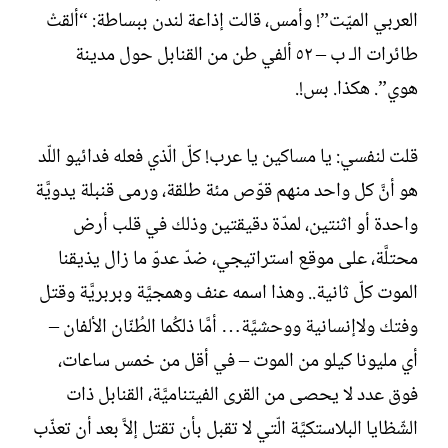
العربي الميّت”! وأمس، قالت إذاعة لندن ببساطة: “ألقتْ
طائرات الـ ب – ٥٢ ألفي طن من القنابل حول مدينة
هوي”. هكذا. بس!.
قلت لنفسي: يا مساكين يا عرب! كلّ الّذي فعله فدائيو اللّد
هو أنَّ كل واحد منهم قوّص مئة طلقة، ورمى قنبلة يدويَّة
واحدة أو اثنتين، لمدّة دقيقتين وذلك في قلب أرض
محتلَّة، على موقع استراتيجي، ضدّ عدوّ ما زال يذيقنا
الموت كلّ ثانية.. وهذا اسمه عنف وهمجيَّة وبربريَّة وقتل
وفتك ولاإنسانية ووحشيَّة… أمَّا ذلكُما الطُنّان الألفان –
أي مليونا كيلو من الموت – في أقل من خمس ساعات،
فوق عدد لا يحصى من القرى الفيتناميَّة، القنابل ذات
الشّظايا البلاستكيَّة الّتي لا تقبل بأن تقتل إلاَّ بعد أن تعذّب