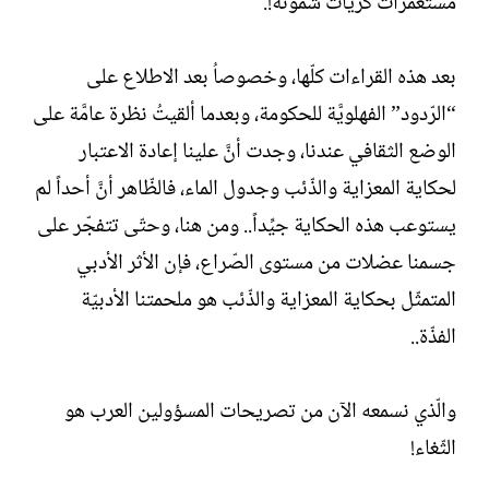
مستعمرات كريات شمونة!.
بعد هذه القراءات كلّها، وخصوصاُ بعد الاطلاع على
“الرّدود” الفهلويَّة للحكومة، وبعدما ألقيتُ نظرة عامَّة على
الوضع الثقافي عندنا، وجدت أنَّ علينا إعادة الاعتبار
لحكاية المعزاية والذّئب وجدول الماء، فالظّاهر أنَّ أحداً لم
يستوعب هذه الحكاية جيِّداً.. ومن هنا، وحتّى تتفجّر على
جسمنا عضلات من مستوى الصّراع، فإن الأثر الأدبي
المتمثّل بحكاية المعزاية والذّئب هو ملحمتنا الأدبيّة
الفذّة..
والّذي نسمعه الآن من تصريحات المسؤولين العرب هو
الثّغاء!