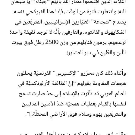
الثّلاثة الّذين اقتحموا مطار اللد بأنَّهم “جبناء”! يا سبحان
الله! وانتظرت فترة من الوقت، فإذا هذا الفبركجي نفسه،
يمتدح “شجاعة” الطيّارين الإسرائيليين، المتربّعين في
السّكايهوك والفانتوم، والعارفين بأنَّه لا توجد نقيفة واحدة
تزعجهم، يرمون قنابلهم من وزن 2500 رطل فوق بيوت
اللّبن والطّين في دير العشاير!.
وأثناء ذلك كان محرّرو “الإكسبرس” الفرنسيَّة يحللون
هجمات المقاومة بقولهم “إنَّ الطّائفة الأرثوذكسيَّة في
العالم العربي قد تأثّرت بالإسلام إلى حدّ صارت تسمح
لنفسها بالقيام بعمليات همجيَّة ضدّ الآمنين المدنيين
والمتربّعين بهوء وسلام فوق الأراضي المحتلَّة..!”.