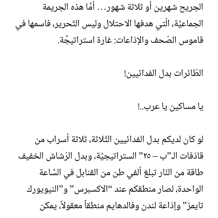
الجريح شهرين أو ثلاثة شهور… أمَّا هذه الجريمة
الجماعيَّة، الّتي هدفها الاحتلال وليس التّحرير، فاسمها في
قاموس الصّحف والإذاعات: غارة استراتيجَّة.
الطّائرات بدل الفدائيين!
يا مساكين يا عرب..!
لو كان لديكم بدل الفدائيين الثّلاثة، ثلاثة أسراب من
قاذفات الـ”ب – ٢٥” الستراتيجيَّة، وبدل الرّشاش الخفيف
طاقة من النّار تبلغ ألفي طن من القنابل في السَّاعة
الواحدة، لصار منطقكم عند “الاكسبرس” و”النيويورك
تايمز” وإذاعة لندن وفالدهايم منطقاً معقولاً، يمكن