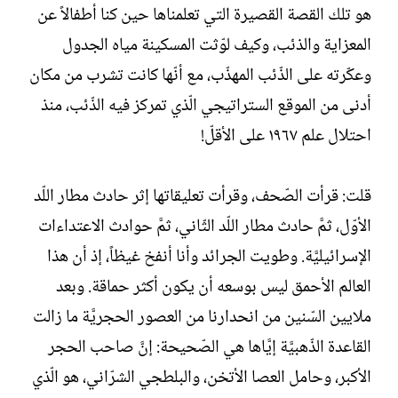
هو تلك القصة القصيرة التي تعلمناها حين كنا أطفالاً عن
المعزاية والذئب، وكيف لوّثت المسكينة مياه الجدول
وعكّرته على الذّئب المهذّب، مع أنّها كانت تشرب من مكان
أدنى من الموقع الستراتيجي الّذي تمركز فيه الذّئب، منذ
احتلال علم ١٩٦٧ على الأقلّ!
قلت: قرأت الصّحف، وقرأت تعليقاتها إثر حادث مطار اللّد
الأوّل، ثمَّ حادث مطار اللّد الثّاني، ثمَّ حوادث الاعتداءات
الإسرائيليَّة. وطويت الجرائد وأنا أنفخ غيظاً، إذ أن هذا
العالم الأحمق ليس بوسعه أن يكون أكثر حماقة. وبعد
ملايين السّنين من انحدارنا من العصور الحجريَّة ما زالت
القاعدة الذّهبيَّة إيَّاها هي الصّحيحة: إنَّ صاحب الحجر
الأكبر، وحامل العصا الأتخن، والبلطجي الشرّاني، هو الّذي