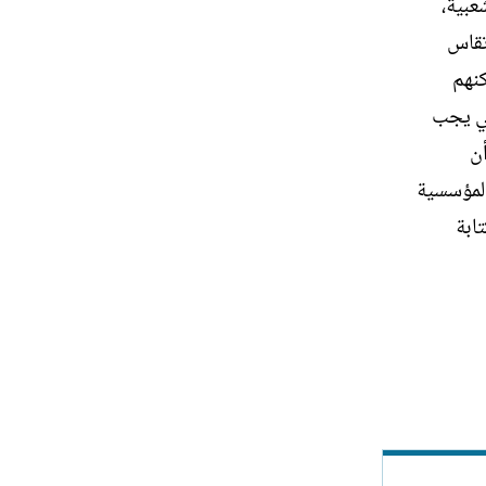
عبية،
تقاس
كنهم
خي يجب
ن
المؤسسية
ابة