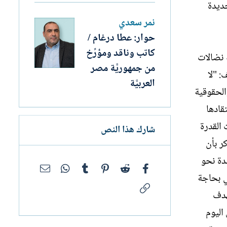
ديدة
نمر سعدي
حوار: عطا درغام /
كاتب وناقد ومؤرِّخ
 نضالات
من جمهوريَّة مصر
: "لا
العربيَّة
الحقوقية
قادها
القدرة
شارك هذا النص
ر بأن
مدة نحو
فيسبوك
Reddit
Pinterest
Tumblr
WhatsApp
البريد الإلك
ي بحاجة
الرابط
ا، يستهدف
اليوم