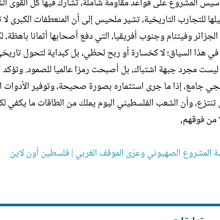
سيس المشروع على قواعد مقاومة شاملة، تشارك فيها كل القوى الش
لها للتجارب التاريخية، تشير ملحيس إلى أن المنعطفات الكبرى لا 
جزائر وفيتنام وجنوب أفريقيا، التي دفع أصحابها أثمانا باهظة، ل
 في هذا السياق؛ لا كخسارة أو ربح لحظي، بل كبداية لتحول تاري
ليست مجرد جبهة اشتباك، بل أصبحت رمزا عالميا للصمود. وتؤكد أ
يجي جامع، إذا ما جرى استثماره بصورة صحيحة، وتوفير الأدوات 
بل تنتزع، وأن الشعب الفلسطيني اليوم يملك من الطاقات ما يكفي لكت
 من فوقهم,
لمشروع الصهيوني وعرّى الموقف الغربي | فلسطين أون لاين