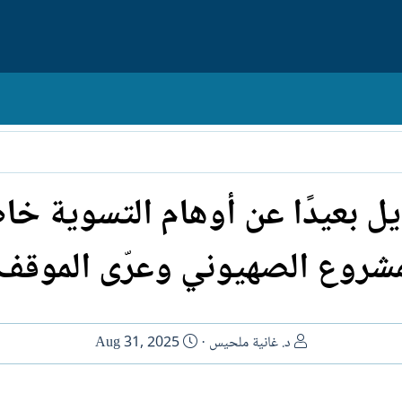
 بعيدًا عن أوهام التسوية خ
وع الصهيوني وعرّى الموقف ال
ا
ت
د. غانية ملحيس
Aug 31, 2025
ل
ا
ك
ر