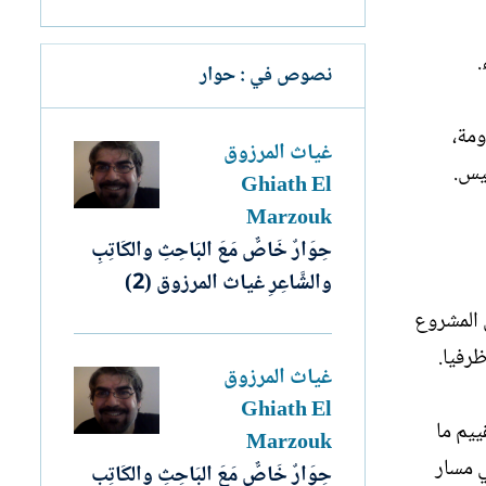
.
نصوص في : حوار
ومة،
غياث المرزوق
يس.
Ghiath El
Marzouk
حِوَارٌ خَاصٌّ مَعَ البَاحِثِ والكَاتِبِ
والشَّاعِرِ غياث المرزوق (2)
 المشروع
رفيا.
غياث المرزوق
Ghiath El
ييم ما
Marzouk
 مسار
حِوَارٌ خَاصٌّ مَعَ البَاحِثِ والكَاتِبِ