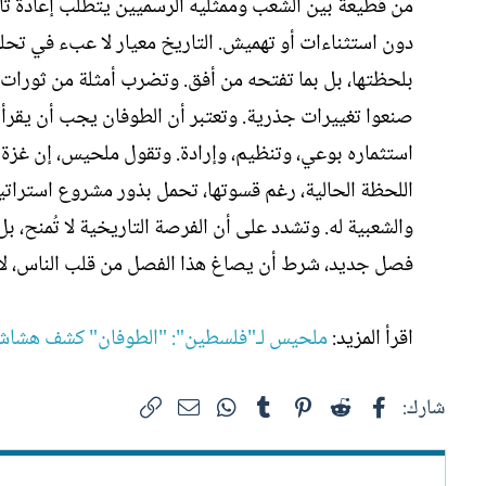
من قطيعة بين الشعب وممثليه الرسميين يتطلب إعادة تأ
دون استثناءات أو تهميش. التاريخ معيار لا عبء في تحلي
بلحظتها، بل بما تفتحه من أفق. وتضرب أمثلة من ثورات ال
صنعوا تغييرات جذرية. وتعتبر أن الطوفان يجب أن يقرأ
استثماره بوعي، وتنظيم، وإرادة. وتقول ملحيس، إن غزة 
اللحظة الحالية، رغم قسوتها، تحمل بذور مشروع استرات
والشعبية له. وتشدد على أن الفرصة التاريخية لا تُمنح، 
فصل جديد، شرط أن يصاغ هذا الفصل من قلب الناس، لا
اقرأ المزيد:
ملحيس لـ"فلسطين": "الطوفان" كشف هشاشة ا
فيسبوك
Reddit
Pinterest
Tumblr
WhatsApp
الرابط
البريد الإلكتروني
شارك: