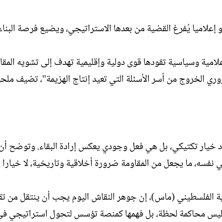
إعلاميا يُفرغ القضية من بعدها الاستراتيجي، ويضيع فرصة البناء
لامية وسياسية تقودها قوى دولية وإقليمية تهدف إلى تشويه المقا
ي الخروج من أسر الأسئلة التي تعيد إنتاج الهزيمة"، تضيف ملح
 خيار تكتيكي، بل هي فعل وجودي يعكس إرادة البقاء. وتوضح أن
نفسه، ما يجعل من المقاومة ضرورة أخلاقية وتاريخية، لا خيارا ظ
ية الفلسطيني (ماس)، إن جوهر النقاش اليوم يجب أن ينتقل من تق
ب ليس محاكمة لحظة، بل فهمها كمنصة تؤسس لتحول استراتيجي في