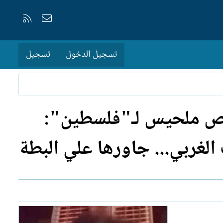
إتصل بنا
RSS
تسجيل الدخول
تسجيل
اص ملحيس لـ"فلسطين":
غربي... جاورها علي البطة