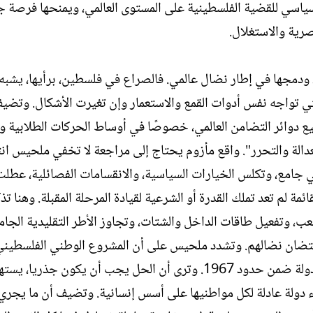
سياسي للقضية الفلسطينية على المستوى العالمي، ويمنحها فرصة ج
صرية والاستغلال.
 ودمجها في إطار نضال عالمي. فالصراع في فلسطين، برأيها، يشبه
تي تواجه نفس أدوات القمع والاستعمار وإن تغيرت الأشكال. وتضيف
ع دوائر التضامن العالمي، خصوصًا في أوساط الحركات الطلابية و
دالة والتحرر". واقع مأزوم يحتاج إلى مراجعة لا تخفي ملحيس انت
جامع، وتكلس الخيارات السياسية، والانقسامات الفصائلية، عطلت 
ة لم تعد تملك القدرة أو الشرعية لقيادة المرحلة المقبلة. وهنا تذك
لشعب، وتفعيل طاقات الداخل والشتات، وتجاوز الأطر التقليدية الجا
حتضان نضالهم. وتشدد ملحيس على أن المشروع الوطني الفلسطين
لإعادة تعريف جذري، بعيدا عن وهم "حل الدولتين" أو الدولة ضمن حدود 1967. وترى أن الحل يجب أن يكون جذري
 دولة عادلة لكل مواطنيها على أسس إنسانية. وتضيف أن ما يجري 