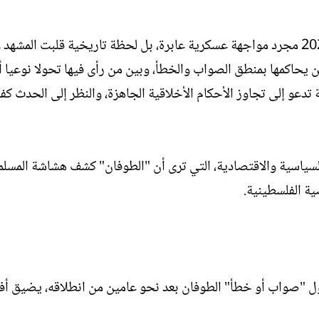
ا
ي
ت
خ
ب
ا
لم تكن عملية "طوفان الأقصى" في السابع من أكتوبر 2023 مجرد مواجهة عسكرية عابرة، بل لحظة تاريخية قلبت ا
ل
ن يحاكمها بمنطق الصواب والخطأ، وبين من رأى فيها تحولا نوعيا أ
إ
ن
 تدعو إلى تجاوز الأحكام الأخلاقية الجاهزة، والنظر إلى الحدث ك
ش
ا
ء
السياسية والاقتصادية، التي ترى أن "الطوفان" كشف هشاشة المسل
ية الفلسطينية.
 "صواب أو خطأ" الطوفان بعد نحو عامين من انطلاقه، يضيق أفق