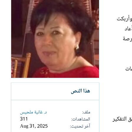
لمشهد وأربكت
عاد
فرصة
مات
هذا النص
ملف
د. غانية ملحيس
 التفكير
المشاهدات
311
آخر تحديث
Aug 31, 2025