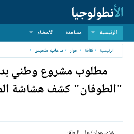
الرئيسية
مساعدة
الأعضاء
الرئيسية
ثقافة
حوار
د. غانية ملحيس
مطلوب مشروع وطني بديل
"الطوفان" كشف هشاشة المشر
غزة- عمان/ علي البطة: