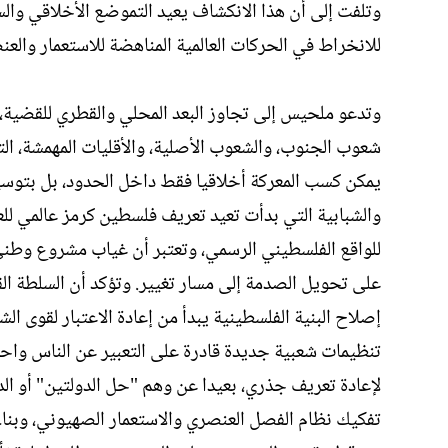
وتلفت إلى أن هذا الانكشاف يعيد التموضع الأخلاقي وال
للانخراط في الحركات العالمية المناهضة للاستعمار والعن
وتدعو ملحيس إلى تجاوز البعد المحلي والقطري للقضية،
شعوب الجنوب، والشعوب الأصلية، والأقليات المهمشة، ال
يمكن كسب المعركة أخلاقيا فقط داخل الحدود، بل بتوسي
والشبابية التي بدأت تعيد تعريف فلسطين كرمز عالمي للع
للواقع الفلسطيني الرسمي، وتعتبر أن غياب مشروع وطني 
على تحويل الصدمة إلى مسار تغيير. وتؤكد أن السلطة القائم
إصلاح البنية الفلسطينية يبدأ من إعادة الاعتبار لقوى ا
تنظيمات شعبية جديدة قادرة على التعبير عن الناس وا
تفكيك نظام الفصل العنصري والاستعمار الصهيوني، وبناء