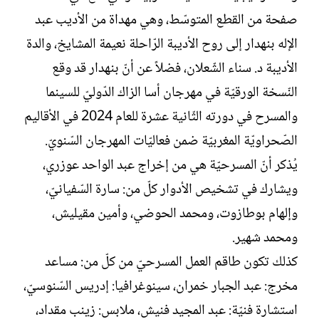
صفحة من القطع المتوسّط، وهي مهداة من الأديب عبد
الإله بنهدار إلى روح الأديبة الرّاحلة نعيمة المشايخ، والدة
الأديبة د. سناء الشّعلان، فضلاً عن أنّ بنهدار قد وقع
النّسخة الورقيّة في مهرجان أسا الزاك الدّوليّ للسينما
والمسرح في دورته الثّانية عشرة للعام 2024 في الأقاليم
الصّحراويّة المغربيّة ضمن فعاليّات المهرجان السّنويّ.
يُذكر أنّ المسرحيّة هي من إخراج عبد الواحد عوزري،
ويشارك في تشخيص الأدوار كلّ من: سارة السّفيانيّ،
وإلهام بوطازوت، ومحمد الحوضي، وأمين مقيليش،
ومحمد شهير.
كذلك تكون طاقم العمل المسرحيّ من كلّ من: مساعد
مخرج: عبد الجبار خمران، سينوغرافيا: إدريس السّنوسيّ،
استشارة فنيّة: عبد المجيد فنيش، ملابس: زينب مقداد،