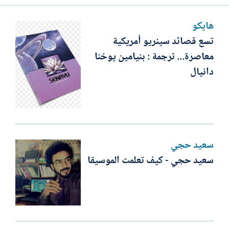
هايكو
تسع قصائد سينريو أمريكية
معاصرة... ترجمة : بنيامين يوخنا
دانيال
سعيد حجي
سعيد حجي - كيف تعلمت الموسيقا