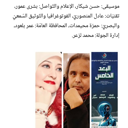
موسيقى: حسن شيكار، الإعلام والتّواصل: بشرى عمور،
تقنيّات: عادل المنصوريّ، الفوتوغرافيا والتّوثيق السّمعيّ
والبصريّ: حمزة محيمدات، المحافظة العامّة: عمر بلعود،
إدارة الجولة: محمد لزعر.