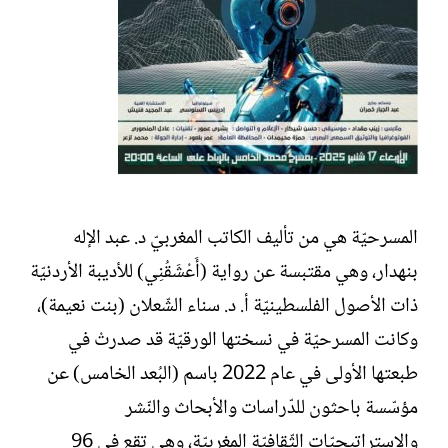
المسرحيّة هي من تأليف الكاتب المغربيّ د. عبد الإله
بنهدار، وهي مقتبسة عن رواية (أَعْشَقُنِي) للأديبة الأردنيّة
ذات الأصول الفلسطينيّة أ. د. سناء الشّعلان (بنت نعيمة)،
وكانت المسرحيّة في نسختها الورقيّة قد صدرتْ في
طبعتها الأولى في عام 2022 باسم (البُعد الخامس) عن
مؤسّسة باحثون للدّراسات والأبحاث والنّشر
والاستراتيجيّات الثّقافيّة المغربيّة، وهي تقع في 96