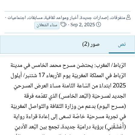
ا
متفرقات، إصدارات جديدة، أخبار ومواعد ثقافية، مسابقات، اجتماعيات
ل
ت
ا
Sep 2, 2025
سناء الشعلان
ك
ا
س
ا
ر
م
نص
صور (2)
ت
ي
ا
ب
خ
ل
ا
ك
الرّباط/ المغرب: يحتضن مسرح محمد الخامس في مدينة
ل
ا
الرّباط في المملكة المغربيّة يوم الأربعاء 17 شتنبر/ أيلول
إ
ت
ن
ب
2025 ابتداءً من السّاعة الثّامنة مساءً العرض المسرحيّ
ش
الجديد لمسرحيّة (البُعد الخامس) الذي تقدّمه فرقة
ا
ء
(مسرح اليوم) بدعم من وزارة الثّقافة والتّواصل المغربيّة
في تجربة مسرحيّة خاصّة تسعى إلى إعادة قراءة رواية
(أَعْشَقُنِي) برؤية دراميّة جديدة، تجمع بين البُعد الأدبيّ