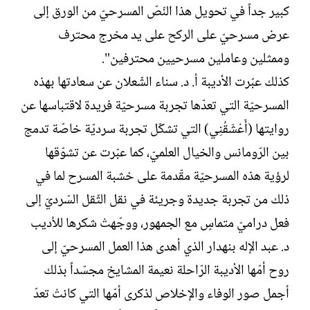
كبير جداً في تحويل هذا النّصّ المسرحيّ من الورق إلى
عرض مسرحيّ على الركح على يد مخرج محترف
وممثلين وعاملين مسرحيين محترفين".
كذلك عبّرت الأديبة أ. د. سناء الشّعلان عن سعادتها بهذه
المسرحيّة التي تعدّها تجربة مسرحيّة فريدة لاقتباسها عن
روايتها (أَعْشَقُنِي) التي تشكّل تجربة سرديّة خاصّة تدمج
بين الرّومانس والخيال العلميّ، كما عبّرت عن تشوّقها
لرؤية هذه المسرحيّة مقّدمة على خشبة المسرح لما في
ذلك من تجربة جديدة وجريئة في نقل الثّقل السّرديّ إلى
فعل دراميّ متماسٍ مع الجمهور، ووجّهتْ شكرها للأديب
د. عبد الإله بنهدار الذي أهدى هذا العمل المسرحيّ إلى
روح أمّها الأديبة الرّاحلة نعيمة المشايخ مجسّداً بذلك
أجمل صور الوفاء والإخلاص لذكرى أمّها التي كانتْ تعدّ