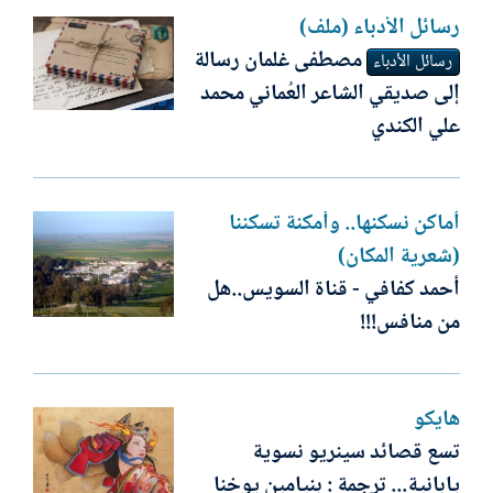
رسائل الأدباء (ملف)
مصطفى غلمان رسالة
رسائل الأدباء
إلى صديقي الشاعر العُماني محمد
علي الكندي
أماكن نسكنها.. وأمكنة تسكننا
(شعرية المكان)
أحمد كفافي - قناة السويس..هل
من منافس!!!
هايكو
تسع قصائد سينريو نسوية
يابانية... ترجمة : بنيامين يوخنا