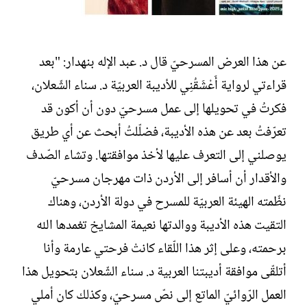
عن هذا العرض المسرحيّ قال د. عبد الإله بنهدار: "بعد
قراءتي لرواية أَعْشَقُنِي للأديبة العربيّة د. سناء الشّعلان،
فكرتُ في تحويلها إلى عمل مسرحيّ دون أن أكون قد
تعرّفتُ بعد عن هذه الأديبة، فضلّلتُ أبحث عن أي طريق
يوصلني إلى التعرف عليها لأخذ موافقتها. وتشاء الصّدف
والأقدار أن أسافر إلى الأردن ذات مهرجان مسرحيّ
نظّمته الهيئة العربيّة للمسرح في دولة الأردن، وهناك
التقيت هذه الأديبة ووالدتها نعيمة المشايخ تغمدها الله
برحمته، وعلى إثر هذا اللّقاء كانتْ فرحتي عارمة وأنا
أتلقّى موافقة أديبتنا العربية د. سناء الشّعلان بتحويل هذا
العمل الرّوائيّ الماتع إلى نصّ مسرحيّ، وكذلك كان أملي