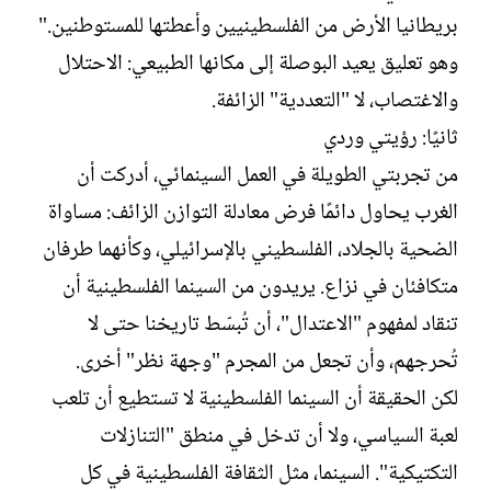
بريطانيا الأرض من الفلسطينيين وأعطتها للمستوطنين."
وهو تعليق يعيد البوصلة إلى مكانها الطبيعي: الاحتلال
والاغتصاب، لا "التعددية" الزائفة.
ثانيًا: رؤيتي وردي
من تجربتي الطويلة في العمل السينمائي، أدركت أن
الغرب يحاول دائمًا فرض معادلة التوازن الزائف: مساواة
الضحية بالجلاد، الفلسطيني بالإسرائيلي، وكأنهما طرفان
متكافئان في نزاع. يريدون من السينما الفلسطينية أن
تنقاد لمفهوم "الاعتدال"، أن تُبسّط تاريخنا حتى لا
تُحرجهم، وأن تجعل من المجرم "وجهة نظر" أخرى.
لكن الحقيقة أن السينما الفلسطينية لا تستطيع أن تلعب
لعبة السياسي، ولا أن تدخل في منطق "التنازلات
التكتيكية". السينما، مثل الثقافة الفلسطينية في كل