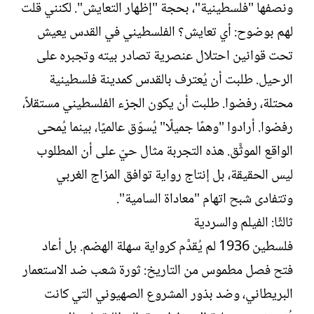
ونصفها "فلسطينية"، بحجة "إظهار التعايش". لكنني قلت
لهم بوضوح: أي تعايش؟ الفلسطيني في القدس يعيش
تحت قوانين احتلال عنصرية تصادر بيته وتجبره على
الرحيل. طلبت أن يُعترف بالقدس كمدينة فلسطينية
محتلة، رفضوا. طلبت أن يكون الجزء الفلسطيني مستقلاً،
رفضوا. أرادوا "وهمًا جميلًا" يُسوّق عالميًا، بينما يُمحى
الواقع الموثَّق. هذه التجربة مثال حيّ على أن المطلوب
ليس الحقيقة، بل إنتاج رواية توافق المزاج الغربي
وتتفادى شبح اتهام "معاداة السامية".
ثالثًا: الفيلم والسردية
فلسطين 1936 لم يُقدَّم كرواية سهلة الهضم. بل أعاد
فتح فصل مطموس من التاريخ: ثورة شعب ضد الاستعمار
البريطاني، وضد بذور المشروع الصهيوني التي كانت