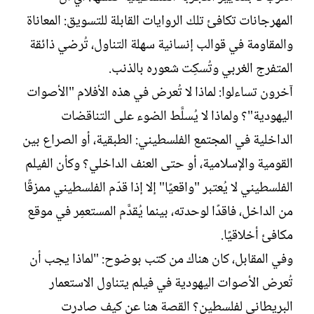
المهرجانات تكافئ تلك الروايات القابلة للتسويق: المعاناة
والمقاومة في قوالب إنسانية سهلة التناول، تُرضي ذائقة
المتفرج الغربي وتُسكِت شعوره بالذنب.
آخرون تساءلوا: لماذا لا تُعرض في هذه الأفلام "الأصوات
اليهودية"؟ ولماذا لا يُسلَّط الضوء على التناقضات
الداخلية في المجتمع الفلسطيني: الطبقية، أو الصراع بين
القومية والإسلامية، أو حتى العنف الداخلي؟ وكأن الفيلم
الفلسطيني لا يُعتبر "واقعيًا" إلا إذا قدّم الفلسطيني ممزقًا
من الداخل، فاقدًا لوحدته، بينما يُقدَّم المستعمِر في موقع
مكافئ أخلاقيًا.
وفي المقابل، كان هناك من كتب بوضوح: "لماذا يجب أن
تُعرض الأصوات اليهودية في فيلم يتناول الاستعمار
البريطاني لفلسطين؟ القصة هنا عن كيف صادرت