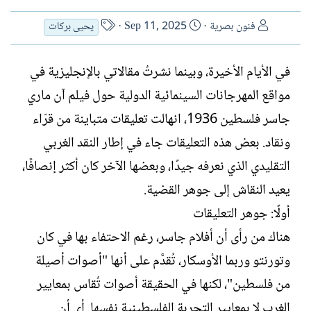
ا
ت
ا
فنون بصرية
Sep 11, 2025
يحيى بركات
ل
ا
س
ك
ر
م
في الأيام الأخيرة، وبينما نشرتُ مقالاتي بالإنجليزية في
ا
ي
ا
ت
خ
ل
مواقع المهرجانات السينمائية الدولية حول فيلم آن ماري
ب
ا
ك
جاسر فلسطين 1936، انهالت تعليقات متباينة من قرّاء
ل
ا
ونقاد. بعض هذه التعليقات جاء في إطار النقد الغربي
إ
ت
ن
ب
التقليدي الذي نعرفه جيدًا، وبعضها الآخر كان أكثر إنصافًا،
ش
يعيد النقاش إلى جوهر القضية.
ا
ء
أولًا: جوهر التعليقات
هناك من رأى أن أفلام جاسر، رغم الاحتفاء بها في كان
وتورنتو وربما الأوسكار، تُقدَّم على أنها "أصوات أصيلة
من فلسطين"، لكنها في الحقيقة أصوات تُقاس بمعايير
الغرب لا بمعايير التجربة الفلسطينية نفسها. أي أن