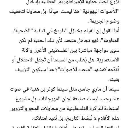
تُزرع تحت حماية الإمبراطورية. المطالبة بإدخال
"الأصوات اليهودية" هنا ليست حيادًا، بل محاولة لتخفيف
وضوح الجريمة.
أما القول إن الفيلم يختزل التاريخ في ثنائية "الضحية/
المقاومة"، فهو تجاهل متعمد. لأن تلك الحقبة لم تكن
سوى مواجهة مباشرة بين الفلسطيني الأعزل والآلة
الاستعمارية. هل يُطلب من السينما أن تُجمّل الاحتلال أو
تُقدّمه كمشهد "متعدد الأصوات"؟ هذا سيكون التزييف
بعينه.
سينما آن ماري جاسر، مثل سينما كوثر بن هنية في صوت
هند رجب، ليست صنيعة لجان المهرجانات، بل مشروع
استعادة للذاكرة الفلسطينية من محاولات المحو والتزوير.
هذه الأفلام لا تُبسّط التاريخ، بل تُعيد امتلاكه.