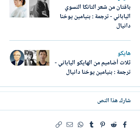
باقتان من شعر التانكا النسوي
الياباني - ترجمة : بنيامين يوخنا
دانيال
هايكو
ثلاث أضاميم من الهايكو الياباني -
ترجمة : بنيامين يوخنا دانيال
شارك هذا النص
فيسبوك
Reddit
Pinterest
Tumblr
WhatsApp
الرابط
البريد الإلكتروني