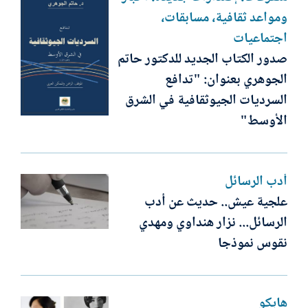
ومواعد ثقافية، مسابقات،
اجتماعيات
صدور الكتاب الجديد للدكتور حاتم
الجوهري بعنوان: "تدافع
السرديات الجيوثقافية في الشرق
الأوسط"
أدب الرسائل
علجية عيش.. حديث عن أدب
الرسائل... نزار هنداوي ومهدي
نقوس نموذجا
هايكو