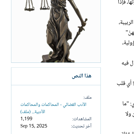
ا، فإذا
لربيبة،
هنّ"
ؤولية،
ل فيه
هذا النص
! أي قلب
ملف
: "ما
الأدب القضائي - المحاكمات والمحاكمات
الأدبية... (ملف)
 ولا
المشاهدات
1,199
آخر تحديث
Sep 15, 2025