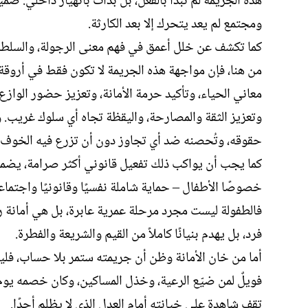
هذه الجريمة لم تبدأ بالفعل، بل بدأت بانهيار داخلي: ضمي
ومجتمع لم يعد يتحرك إلا بعد الكارثة.
كما تكشف عن خلل أعمق في فهم معنى الرجولة، والسلطة ا
من هنا، فإن مواجهة هذه الجريمة لا تكون فقط في أروق
معاني الحياء، وتأكيد حرمة الأمانة، وتعزيز حضور الوازع 
وتعزيز الثقة والمصارحة، واليقظة تجاه أي سلوك غريب. و
حقوقه، وتُحصنه ضد أي تجاوز دون أن تزرع فيه الخوف، ب
كما يجب أن يواكب ذلك تفعيل قانوني أكثر صرامة، يضمن 
خصوصًا الأطفال – حماية شاملة نفسيًا وقانونيًا واجتماعيً
فالطفولة ليست مجرد مرحلة عمرية عابرة، بل هي أمانة ربا
فرد، بل يهدم بنيانًا كاملاً من القيم والشريعة والفطرة.
أما من خان الأمانة وظن أن جريمته ستمر بلا حساب، فلي
فويلٌ لمن ضيّع الرعية، وخذل المساكين، وكان خصمه يوم ا
تقف شاهدة على خيانته أمام العدل الذي لا يظلم أحدًا.