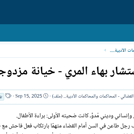
الأدب القضائي - المحاكمات والمحاكمات الأدبية... (ملف)
تشار بهاء المري - خيانة مزدوجة
ت
ا
القضائي - المحاكمات والمحاكمات الأدبية... (ملف)
Sep 15, 2025
به
ا
س
ر
م
إنساني وديني مُدوٍّ، كانت ضحيته الأولى: براءة الأطفال.
ي
ا
خ
ل
قف رجل طاعن في السن أمام القضاء متهمًا بارتكاب فعل فاحش مع ط
ا
ك