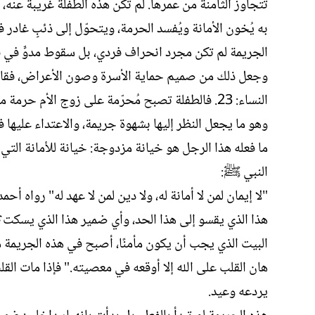
تتجاوز الثامنة من عمرها. لم تكن هذه الطفلة غريبة عنه، ب
به يُخون الأمانة ويُفسد الحرمة، ويتحوّل إلى ذئبٍ غادر 
الجريمة لم تكن مجرد انحراف فردي، بل سقوط مدوٍّ في قيم ا
وجعل ذلك من صميم حماية الأسرة وصون الأعراض، فقال تعالى: "
النساء: 23. فالطفلة تصبح مُحرّمة على زوج الأم حر
وهو ما يجعل النظر إليها بشهوة جريمة، والاعتداء عليها
ما فعله هذا الرجل هو خيانة مزدوجة: خيانة للأمانة التي 
النبي ﷺ:
"لا إيمان لمن لا أمانة له، ولا دين لمن لا عهد له" رواه
هذا الذي يقسو إلى هذا الحد، وأي ضمير هذا الذي يسكت؟
البيت الذي يجب أن يكون مأمنًا، أصبح في هذه الجريمة مكا
هان القلب على الله إلا أوقعه في معصيته." فإذا مات القل
يردعه وعيد.