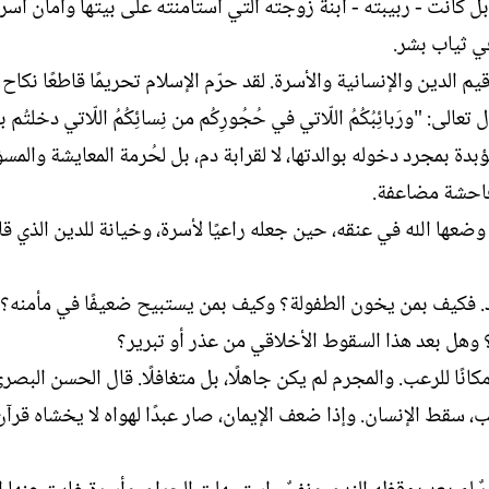
ل كانت - ربيبته - ابنة زوجته التي استأمنته على بيتها وأمان أسرته
ل
ا
في ثياب بشر.
إ
ت
ن
ب
لدين والإنسانية والأسرة. لقد حرّم الإسلام تحريمًا قاطعًا نكاح ا
ش
ورَبائِبُكُمُ اللّاتي في حُجُورِكُم من نِسائِكُمُ اللّاتي دخلتُم ب
ا
ء
مة مؤبدة بمجرد دخوله بوالدتها، لا لقرابة دم، بل لحُرمة المعايشة والمس
 فاحشة مضاعفة.
وضعها الله في عنقه، حين جعله راعيًا لأسرة، وخيانة للدين الذي قا
 أحمد. فكيف بمن يخون الطفولة؟ وكيف بمن يستبيح ضعيفًا في مأمنه؟
 وهل بعد هذا السقوط الأخلاقي من عذر أو تبرير؟
نًا للرعب. والمجرم لم يكن جاهلًا، بل متغافلًا. قال الحسن البصري
ب، سقط الإنسان. وإذا ضعف الإيمان، صار عبدًا لهواه لا يخشاه قرآن