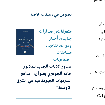
ليقظة،
نصوص في : ملفات خاصة
ياء
متفرقات، إصدارات
ء،
جديدة، أخبار
لطفل
ومواعد ثقافية،
مسابقات،
اءات –
اجتماعيات
صدور الكتاب الجديد للدكتور
عتدي على
حاتم الجوهري بعنوان: "تدافع
السرديات الجيوثقافية في الشرق
الأوسط"
ي ومسلم
اءتها،