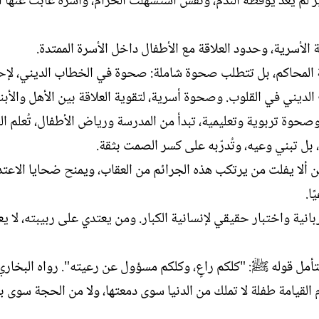
رٌ لم يعد يوقظه الندم، ونفسٌ استسهلت الحرام، وأسرة غابت عنها ا
لأسرية، وحدود العلاقة مع الأطفال داخل الأسرة الممتدة.
ة المحاكم، بل تتطلب صحوة شاملة: صحوة في الخطاب الديني، لإح
الديني في القلوب. وصحوة أسرية، لتقوية العلاقة بين الأهل والأبنا
صحوة تربوية وتعليمية، تبدأ من المدرسة ورياض الأطفال، تُعلم ا
ل تبني وعيه، وتُدرّبه على كسر الصمت بثقة.
ألا يفلت من يرتكب هذه الجرائم من العقاب، ويمنح ضحايا الاعتد
ا.
نية واختبار حقيقي لإنسانية الكبار. ومن يعتدي على ربيبته، لا ي
تأمل قوله ﷺ: "كلكم راعٍ، وكلكم مسؤول عن رعيته". رواه البخار
لقيامة طفلة لا تملك من الدنيا سوى دمعتها، ولا من الحجة سوى بر