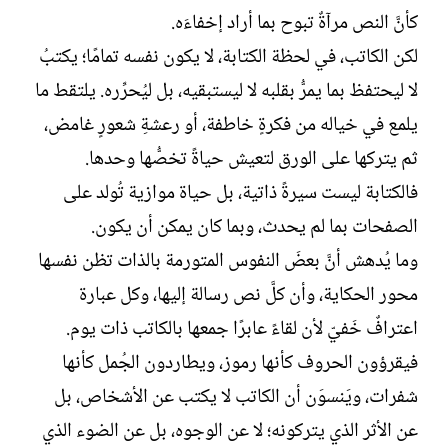
ل
كأنَّ النص ‏مرآةٌ تبوح بما أراد إخفاءَه. ‏
إ
ن
لكن الكاتب، في لحظة الكتابة، لا يكون نفسه تمامًا؛ ‏يكتبُ
ش
لا ليحتفظ بما يمرُّ بقلبه لا ليستبقيه، بل ليُحرِّره. يلتقط ما
ا
ء
‏يلمع في خياله من فكرةٍ خاطفة، أو رعشةِ شعورٍ غامض،
ثم ‏يتركها على الورق لتعيش حياةً تخصُّها وحدها. ‏
فالكتابة ليست سيرةً ذاتية، بل حياة موازية تُولد على
‏الصفحات بما لم يحدث، وبما كان يمكن أن يكون.‏
وما يُدهش أنَّ بعضَ النفوس المتورمة بالذات تظن ‏نفسها
محور الحكاية، وأن كلَّ نص رسالة إليها، وكل عبارة
اعترافٌ ‏خَفيّ لأن لقاءً عابرًا جمعها بالكاتب ذات يوم.
فيقرؤون الحروف ‏كأنها رموز، ويطاردون الجُمل كأنها
شفرات، ويَنسوَن أن الكاتب ‏لا يكتب عن الأشخاص، بل
عن الأثر الذي يتركونه؛ لا عن ‏الوجوه، بل عن الضوء الذي