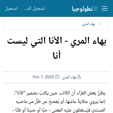
تسجيل الدخول
تسجيل
بهاء المري
بهاء المري - الأنا التي ليست
أنا
ا
ت
بهاء المري
Nov 7, 2025
ل
ا
ك
ر
يظنُّ بعض القرَّاء أن الكاتب حين يكتبُ بضمير ‏‏"الأنا"،
ا
ي
إنما يروي حكايةً عاشها، أو يُفصحُ عن ظلٍّ من ماضيه
ت
خ
ب
ا
‏المستتر، فيُسقطون عليه المعنى - حبًّا أو حنينًا أو ظنًّا -