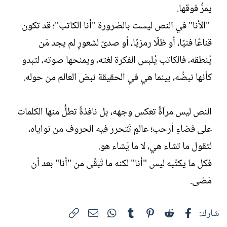
يمرُّ فوقها. ‏
‏ "الأنا" في النص ليست بالضرورة "أنا الكاتب"؛ قد ‏تكون
قناعًا فنيًا، أو ظلًا رمزيًا، أو صدىً لشعورٍ لم يجد مَن
يُنطقه، ‏فالكاتب يُلبس الفكرة لغته، ويمنحها صوته، لتبدو
كأنها نبضُه، ‏بينما هي في الحقيقة نبض العالم من حوله.
النص ليس مرآةً تعكس وجهه، بل نافذةٌ تطلُّ منها ‏الكلمات
على فضاءٍ أرحب؛ عالمٍٍ تَتحرر فيه الحروف من نواياه،
‏لتقول ما تشاء هي، لا ما يَشاء هو. ‏
فكل ما يكتُبه ليس "أنا" لكنه ما تَبقَّى من "أنا" بعد أن
‏مَضى.‏
فيسبوك
Reddit
Pinterest
Tumblr
WhatsApp
الرابط
البريد الإلكتروني
شارك: