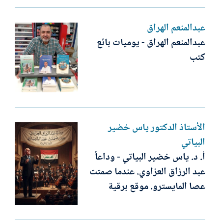
عبدالمنعم الهراق
عبدالمنعم الهراق - يوميات بائع
كتب
الأستاذ الدكتور ياس خضير
البياتي
أ. د. ياس خضير البياتي - وداعاً
عبد الرزاق العزاوي. عندما صمتت
عصا المايسترو. موقع برقية