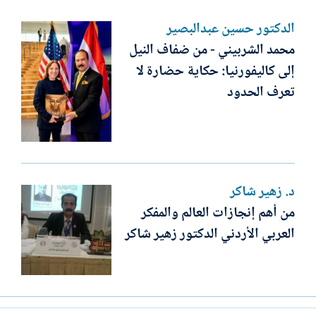
الدكتور حسين عبدالبصير
محمد الشربيني - من ضفاف النيل
إلى كاليفورنيا: حكاية حضارة لا
تعرف الحدود
د. زهير شاكر
من أهم إنجازات العالم والمفكر
العربي الأردني الدكتور زهير شاكر