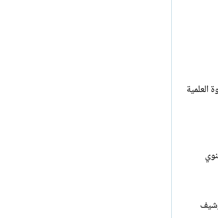
هم. في الحلقة الدراسية الإقليمية لعام 1987 حول الندوة العلمية
نوي
رشيف