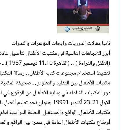
ثانيا مقالات الدوريات وابحاث المؤتمرات والندوات
(الطفل والقراءة ) . ـ (القاهرة 11،10 ديسمبر 1987 ). ـ ص13ـ25 .
تنشيط استخدام مجموعات كتب الأطفال. ـ رسالة المكتبة مج 22ع3:عمان 1987 . ـ ص 7
مكتبات الأطفال بين التقليد والتطوير . ـ صحيفة المكتبة مج 1،ع3 .(اكتوبر 1989 ). ـ ص
دور المكتبات الشاملة في وقاية الأطفال من الوقوع في ال
الاول 21 ـ23 أكتوبر 19991 بعنوان نحو تعليم أفضل باستخدام تكنولوجيا التعليم في الوطن العربي
مكتبات الأطفال: الواقع والمستقبل. الحلقة الدراسية لعام 1989 حول عقد حماية الطفل المصري ورعايته. ـ القاهرة ،991
أوضاع مكتبات الأطفال العامة في مصر: بين الواقع والم