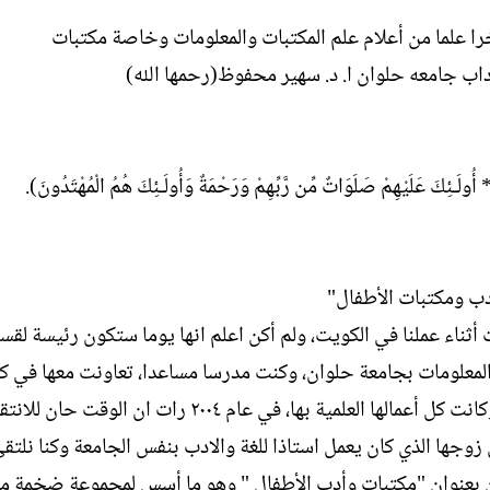
خرا علما من أعلام علم المكتبات والمعلومات وخاصة مكتبات
آداب جامعه حلوان ا. د. سهير محفوظ(رحمها الله)
ونَ * أُولَـئِكَ عَلَيْهِمْ صَلَوَاتٌ مِّن رَّبِّهِمْ وَرَحْمَةٌ وَأُولَـئِكَ هُمُ الْمُهْتَدُونَ).
ب ومكتبات الأطفال"
 أثناء عملنا في الكويت، ولم أكن اعلم انها يوما ستكون رئيسة لق
م المكتبات والمعلومات بجامعة حلوان، وكنت مدرسا مساعدا، تعاونت معها في ك
تطلب، كانت دمثة الاخلاق تعشق موضوع ادب الأطفال وكانت كل أعمالها العلمية بها، في عام ٢٠٠٤ رات ان الوقت حا
زوجها الذي كان يعمل استاذا للغة والادب بنفس الجامعة وكنا نلتق
ن بعنوان "مكتبات وأدب الأطفال " وهو ما أسس لمجموعة ضخمة م