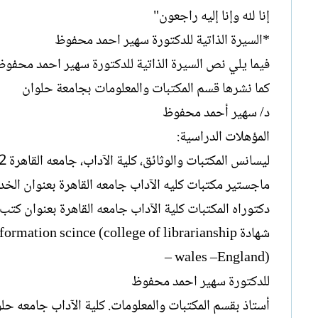
إنا لله وإنا إليه راجعون"
*السيرة الذاتية للدكتورة سهير احمد محفوظ
فيما يلي نص السيرة الذاتية للدكتورة سهير احمد محفوظ
كما نشرها قسم المكتبات والمعلومات بجامعة حلوان
د/ سهير أحمد محفوظ
المؤهلات الدراسية:
ليسانس المكتبات والوثائق، كلية الآداب، جامعه القاهرة 1962
ماجستير مكتبات كليه الآداب جامعه القاهرة بعنوان الخدمة ا
دكتوراه المكتبات كلية الآداب جامعه القاهرة بعنوان كتب ال
شهادة mation scince (college of librarianship
– wales –England)
للدكتورة سهير احمد محفوظ
أستاذ بقسم المكتبات والمعلومات. كلية الآداب جامعه حلو