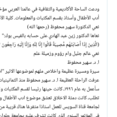
ودعت الساحة الأكاديمية والثقافية في عالمنا العربي مؤ
أدب الأطفال وأستاذ بقسم المكتبات والمعلومات. كلية ال
نعي الدكتورة سهير محفوظ (رحمها الله)
نعاها الدكتور زين عبد الهادي على حسابه بالفيس بوك:"
(الَّذِينَ إِذَا أَصَابَتْهُم مُّصِيبَةٌ قَالُوا إِنَّا لِلَّهِ وَإِنَّا إِلَيْهِ رَاجِعُ
نعي عالم جليل وام رؤوم وزميلة علم
ا. د. سهير محفوظ
سيرة ومسيرة عظيمة واخلاص ملهم لموضوعها الاثير "اد
عرفت الراحلة العظيمة ا. د. سهير محفوظ منذ الثمانينيات
سأعمل به عام ١٩٩٦، كانت حينها رئيسا لقس
لجامعة قناة السويس للعمل استاذا متفرغا هناك قريبة من 
في المؤتمر السنوي الذي كانت تشرف عليه بجامعة حلوا