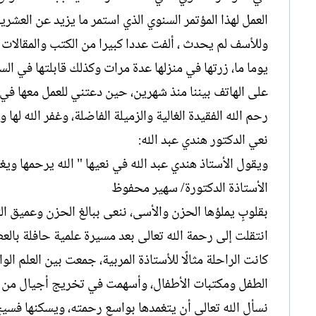
العمل لهذا المؤتمر السنوي الذي استمر ما يزيد عن العشر
وللأسف لم يحدث ، ألفت عددا كبيرا من الكتب والمقالات ا
يوما ما، زرتها في منزلها عدة مرات وكذلك قابلتها في ا
على الهاتف بيننا منذ شهرين، حين دعتني للعمل معها في
رحم الله الفقيدة الغالية والزميلة الفاضلة، وغفر الله لها
نعي الدكتور هندي عبد الله:
ويقول الأستاذ هندي عبد الله في نعيها " الله يرحمها ويغ
الأستاذة الدكتورة/ سهير محفوظ
بقلوبٍ يملؤها الحزن والأسى، ننعى ببالغ الحزن وعميق ال
انتقلت إلى رحمة الله تعالى بعد مسيرة علمية حافلة بالع
كانت الراحلة مثالًا للأستاذة المربية، جمعت بين العلم الو
الطفل ومكتبات الأطفال، وأسهمت في تخريج أجيال من ال
نسأل الله تعالى أن يتغمدها بواسع رحمته، ويسكنها فسيح 