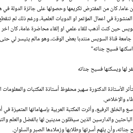
ين عاما، كان من المفترض تكريمها وحصولها على جائزة الدولة في ه
لمنشورة في اعمال المؤتمر او الدويات العلمية، ورغم ذلك لم تنقطع
لسويس حين كنت أذهب للقاء علمي او إلقاء محاضرة عامة، كان اخر 
 جامعة قناة السويس منتدبا بعض الوقت، وهو مالم يتيسر لي حتى ا
 واسكنها فسيح جناته"
فر لها ويسكنها فسيح جناته
تأثر الأستاذة الدكتورة سهير محفوظ أستاذة المكتبات والمعلومات ا
طاء والإخلاص.
اسع والخلق الرفيع، وأثرت المكتبة العربية بإسهاماتها المتميزة في أ
باحثين والدارسين الذين سيظلون مدينين لها بالفضل والعلم والت
جناته، وأن يلهم أسرتها وطلابها وزملاءها الصبر والسلوان.