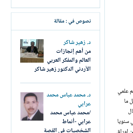
نصوص في : مقالة
د. زهير شاكر
من أهم إنجازات
العالم والمفكر العربي
الأردني الدكتور زهير شاكر
سم علمي
د. محمد عباس محمد
ل ما
عرابي
ن للانتقال
/محمد عباس محمد
ي سنويا
عرابي -أنماط
الشخصيات في القصة
ن اوراق