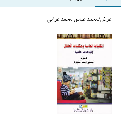
عرض/محمد عباس محمد عرابي