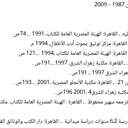
2
هرة: الهيئة المصرية العامة للكتاب، 1991 . ـ 74ص
اهرة: مركز توثيق بحوث أدب الأطفال، 1994 م.
الهيئة المصرية العامة للكتاب ،1994 . ـ 121 ص
1ص .
جمه سهير محفوظ . ـ القاهرة : الهيئة المصرية العامة للكتاب .مكتب
دور الأسرة في ربط الطفل بالقراءة في مرحله ماقبل المدرسة 2ـ6 سنوات :دراسة ميدانية . ـ القاهرة: دار الكتب والوثا