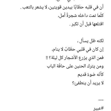
أن في قلبه حطّابًا بيدين قويتين، لا يشعر بالتعب .
كلّما نمت داخله شجرةُ أمل،
اقتلعها قبل أن تكبر .
لكنه ظل يسأل ،
إن كان في قلبي حطّابٌ لا ينام،
فمن الذي يزرع الأشجار كل ليلة؟ !!
ومن يترك الحنين على حافّة الباب
كأنّه ضوءٌ قديم
لا يريد أن ينطفئ؟
---
#عبير