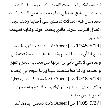
القصف لمكان آخر تحت القصف لكن بدرجه أقل كيف
نبحث عن رفيق خبز في مطاردة ساخنه مع الموت . كيف
نجد مكان فيه اتصالات لتطمئن على أحبابنا وكيف نجد
اتصال انترنت لنعرف مالذي يحدث حولنا ونتابع تعليمات
المنسق .
[19/‏9, 10:45 ص] Abeer: انا سعيدة جدا باي فرصه
تتيح لنا أن يسمعنا العالم وكنت قد قلت لك ما كتبته كان
وعد مني لابنتي بأني لن اتركها بين مخالب العجز والقهر
والصدمه وباننا معا ستصنع شيئا وربنا ننجح في إيصاله .
[19/‏9, 10:48 ص] Abeer: لقد خسرت كل شىء فعليا
ولكني اجتهد إن لا يخسر اولادي أحلامهم وهذه حرب
أخرى لا تقل صعوبه
[27/‏9, 11:05 ص] Abeer: كانت تحضن أبناءها كما