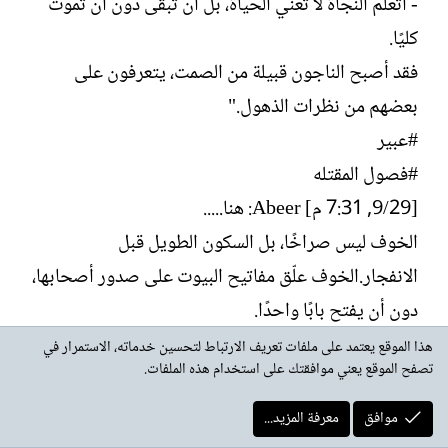
- أتعلم النجاة لا تعني الحياة، بل أن تبقى دون أن تموت
كليًا.
فقد أصبح الناجون قبيلة من الصمت، يتعرفون على
بعضهم من نظرات الذهول."
#عبير
#فصول المقتله
[29/‏9, 7:31 م] Abeer: هنا.....
الخوف ليس صراخًا، بل السكون الطويل قبل
الانفجار.الخوف علّق مفاتيح البيوت على صدور أصحابها،
دون أن يفتح بابًا واحدًا.
ياصديقي حين يسكت الرصاص، يبدأ الخوف الحقيقي.
هذا الموقع يعتمد على ملفات تعريف الارتباط لتحسين خدماته، الاستمرار في
تصفح الموقع يعني موافقتك على استخدام هذه الملفات.
#عبير
[4/‏10, 12:07 م] Abeer: في قلبي حطّاب
موافق
معرفة المزيد...
"في زمنٍ يُقصى فيه الضوء، يصبح الحنين فأسًا تُغذّيه