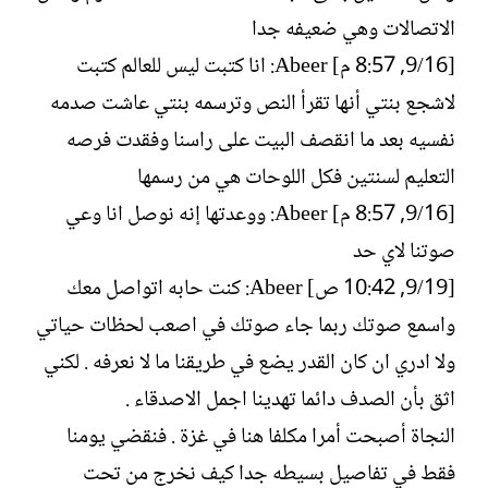
الاتصالات وهي ضعيفه جدا
[16/‏9, 8:57 م] Abeer: انا كتبت ليس للعالم كتبت
لاشجع بنتي أنها تقرأ النص وترسمه بنتي عاشت صدمه
نفسيه بعد ما انقصف البيت على راسنا وفقدت فرصه
التعليم لسنتين فكل اللوحات هي من رسمها
[16/‏9, 8:57 م] Abeer: ووعدتها إنه نوصل انا وعي
صوتنا لاي حد
[19/‏9, 10:42 ص] Abeer: كنت حابه اتواصل معك
واسمع صوتك ربما جاء صوتك في اصعب لحظات حياتي
ولا ادري ان كان القدر يضع في طريقنا ما لا نعرفه . لكني
اثق بأن الصدف دائما تهدينا اجمل الاصدقاء .
النجاة أصبحت أمرا مكلفا هنا في غزة . فنقضي يومنا
فقط في تفاصيل بسيطه جدا كيف نخرج من تحت