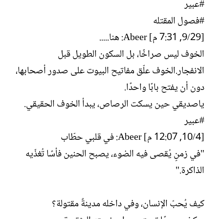
#عبير
#فصول المقتله
[29/‏9, 7:31 م] Abeer: هنا.....
الخوف ليس صراخًا، بل السكون الطويل قبل
الانفجار.الخوف علّق مفاتيح البيوت على صدور أصحابها،
دون أن يفتح بابًا واحدًا.
ياصديقي حين يسكت الرصاص، يبدأ الخوف الحقيقي.
#عبير
[4/‏10, 12:07 م] Abeer: في قلبي حطّاب
"في زمنٍ يُقصى فيه الضوء، يصبح الحنين فأسًا تُغذّيه
الذاكرة."
كيف يُحبّ الإنسان، وفي داخله مدينةٌ مقتولة؟