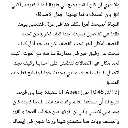
ولا ادري ان كان القدر يضع في طريقنا ما لا نعرفه . لكني
اثق بأن الصدف دائما تهدينا اجمل الاصدقاء .
النجاة أصبحت أمرا مكلفا هنا في غزة . فنقضي يومنا
فقط في تفاصيل بسيطه جدا كيف نخرج من تحت
القصف لمكان آخر تحت القصف لكن بدرجه أقل كيف
نبحث عن رفيق خبز في مطاردة ساخنه مع الموت . كيف
نجد مكان فيه اتصالات لتطمئن على أحبابنا وكيف نجد
اتصال انترنت لنعرف مالذي يحدث حولنا ونتابع تعليمات
المنسق .
[19/‏9, 10:45 ص] Abeer: انا سعيدة جدا باي فرصه
تتيح لنا أن يسمعنا العالم وكنت قد قلت لك ما كتبته كان
وعد مني لابنتي بأني لن اتركها بين مخالب العجز والقهر
والصدمه وباننا معا ستصنع شيئا وربنا ننجح في إيصاله .