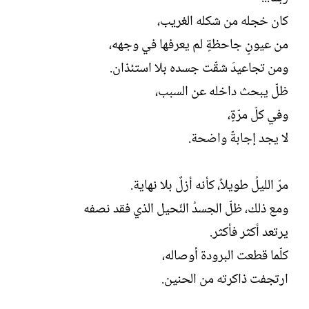
كان خجله من شكله الغريب،
من عيونٍ جاحظةٍ لم يعرفها في وجهه،
ومن تجاعيدَ شقّت جسده بلا استئذان.
ظلّ يبحث داخله عن السبب،
وفي كلّ مرّةٍ،
لا يجد إجابةً واضحة.
مرّ الليلُ طويلاً، كأنه أزلٌ بلا نهاية.
ومع ذلك، ظلّ الجسدُ النّحيل الذي فقد نصفه
يرتعد أكثر فأكثر.
كلّما قطعت البرودة أوصاله،
ارتجفت ذاكرته من الحنين.