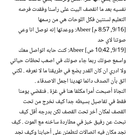
نفسيه بعد ما انقصف البيت على راسنا وفقدت فرصه
التعليم لسنتين فكل اللوحات هي من رسمها
[16/‏9, 8:57 م] Abeer: ووعدتها إنه نوصل انا وعي
صوتنا لاي حد
[19/‏9, 10:42 ص] Abeer: كنت حابه اتواصل معك
واسمع صوتك ربما جاء صوتك في اصعب لحظات حياتي
ولا ادري ان كان القدر يضع في طريقنا ما لا نعرفه . لكني
اثق بأن الصدف دائما تهدينا اجمل الاصدقاء .
النجاة أصبحت أمرا مكلفا هنا في غزة . فنقضي يومنا
فقط في تفاصيل بسيطه جدا كيف نخرج من تحت
القصف لمكان آخر تحت القصف لكن بدرجه أقل كيف
نبحث عن رفيق خبز في مطاردة ساخنه مع الموت . كيف
نجد مكان فيه اتصالات لتطمئن على أحبابنا وكيف نجد