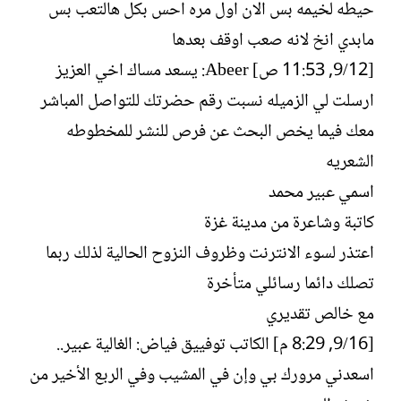
حيطه لخيمه بس الان اول مره احس بكل هالتعب بس
مابدي انخ لانه صعب اوقف بعدها
[12/‏9, 11:53 ص] Abeer: يسعد مساك اخي العزيز
ارسلت لي الزميله نسبت رقم حضرتك للتواصل المباشر
معك فيما يخص البحث عن فرص للنشر للمخطوطه
الشعريه
اسمي عبير محمد
كاتبة وشاعرة من مدينة غزة
اعتذر لسوء الانترنت وظروف النزوح الحالية لذلك ربما
تصلك دائما رسائلي متأخرة
مع خالص تقديري
[16/‏9, 8:29 م] الكاتب توفييق فياض: الغالية عبير..
اسعدني مرورك بي وإن في المشيب وفي الربع الأخير من