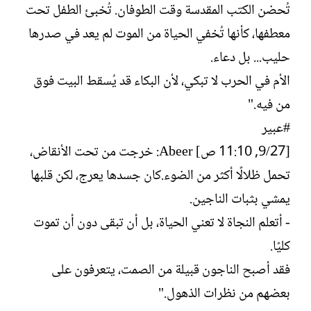
تُحضن الكتب المقدسة وقت الطوفان. تُخبئ الطفل تحت
معطفها، كأنها تُخفي الحياة من الموت لم يعد في صدرها
حليب... بل دعاء.
الأم في الحرب لا تبكي، لأن البكاء قد يُسقط البيت فوق
من فيه."
#عبير
[27/‏9, 11:10 ص] Abeer: خرجت من تحت الأنقاض،
تحمل ظلالًا أكثر من الضوء.كان جسدها يعرج، لكن قلبها
يمشي بثبات الناجين.
- أتعلم النجاة لا تعني الحياة، بل أن تبقى دون أن تموت
كليًا.
فقد أصبح الناجون قبيلة من الصمت، يتعرفون على
بعضهم من نظرات الذهول."