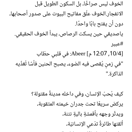
الخوف ليس صراخًا، بل السكون الطويل قبل
الانفجار.الخوف علّق مفاتيح البيوت على صدور أصحابها،
دون أن يفتح بابًا واحدًا.
ياصديقي حين يسكت الرصاص، يبدأ الخوف الحقيقي.
#عبير
[4/‏10, 12:07 م] Abeer: في قلبي حطّاب
"في زمنٍ يُقصى فيه الضوء، يصبح الحنين فأسًا تُغذّيه
الذاكرة."
كيف يُحبّ الإنسان، وفي داخله مدينةٌ مقتولة؟
يركض سريعًا تحت جدران خيمته المثقوبة،
ويدثّر وجهه بأقمشةٍ باليةٍ نتنة،
ألقتها طائرةٌ تدّعي الإنسانيّة،