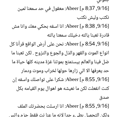
[16/‏9, 8:37 م] Abeer: معقول في حد سمعنا لمين
نكتب وليش نكتب
[16/‏9, 8:38 م] Abeer: انا اسفه بحكي معك وانا مش
قادرة تعبنا يالله دخيلك سمعنا يالله
[16/‏9, 8:54 م] Abeer: نحن على أرض الواقع قرأنا كل
انواع الموت والقهر والذل والجوع والنزوح . لكن تعبنا ما
ضل فينا والعالم بيستمتع بموتنا غزة مدينه كلها حياة ما
حد يعرفها الا الي زارها حولها لخراب وموت ودمار
[16/‏9, 8:55 م] Abeer: شكرا على تواصلك واسفه إن
كنت انفعلت لكن ما نعيشه هو اهوال يوم القيامه بكل
صدق
[16/‏9, 8:55 م] Abeer: انا ارسلت بحضرتك الملف
ولكن التحميل بطىء جدا لانه ما عنا نت فقط حزم واتس