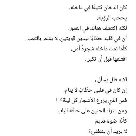
كان الدخان كثيفًا في داخله،
يحجب الرؤية.
لكنّه اكتشف هناك، في العمق،
أن في قلبه حطّابًا بيدين قويتين، لا يشعر بالتعب .
كلّما نمت داخله شجرةُ أمل،
اقتلعها قبل أن تكبر .
لكنه ظل يسأل ،
إن كان في قلبي حطّابٌ لا ينام،
فمن الذي يزرع الأشجار كل ليلة؟ !!
ومن يترك الحنين على حافّة الباب
كأنّه ضوءٌ قديم
لا يريد أن ينطفئ؟