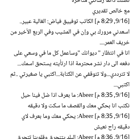
تصلك دائما رسائلي متأخرة
مع خالص تقديري
[16/‏9, 8:29 م] الكاتب توفييق فياض: الغالية عبير..
اسعدني مرورك بي وإن في المشيب وفي الربع الأخير من
خريف العمر....
انا في انتظار " ديوانك "وساعمل كل ما في وسعي على
دفعه الى دار نشر محترمة اذا ارتأيته يستحق اسمك...
لا تترددي...ولا تتوقفي عن الكتابة...اكتبي يا صغيرتي ..ثم
اكتبي...
[16/‏9, 8:35 م] Abeer: ما بعرف اذا ضل فينا حيل
نكتب انا بحكي معك والقصف ما سكت ولا دقيقه
[16/‏9, 8:35 م] Abeer: يحكي معك وما بعرف لاي
دقيقه راح نعيش
[16/‏9, 8:36 م] Abeer: البلد يتنحرق وقلوبنا تتحرق