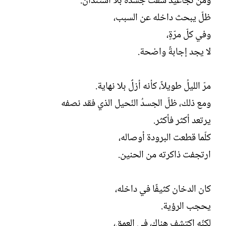
ومن تجاعيدَ شقّت جسده بلا استئذان.
ظلّ يبحث داخله عن السبب،
وفي كلّ مرّةٍ،
لا يجد إجابةً واضحة.
مرّ الليلُ طويلاً، كأنه أزلٌ بلا نهاية.
ومع ذلك، ظلّ الجسدُ النّحيل الذي فقد نصفه
يرتعد أكثر فأكثر.
كلّما قطعت البرودة أوصاله،
ارتجفت ذاكرته من الحنين.
كان الدخان كثيفًا في داخله،
يحجب الرؤية.
لكنّه اكتشف هناك، في العمق،