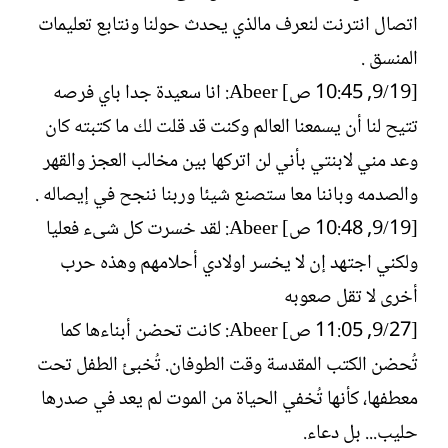
اتصال انترنت لنعرف مالذي يحدث حولنا ونتابع تعليمات
المنسق .
[19/‏9, 10:45 ص] Abeer: انا سعيدة جدا باي فرصه
تتيح لنا أن يسمعنا العالم وكنت قد قلت لك ما كتبته كان
وعد مني لابنتي بأني لن اتركها بين مخالب العجز والقهر
والصدمه وباننا معا ستصنع شيئا وربنا ننجح في إيصاله .
[19/‏9, 10:48 ص] Abeer: لقد خسرت كل شىء فعليا
ولكني اجتهد إن لا يخسر اولادي أحلامهم وهذه حرب
أخرى لا تقل صعوبه
[27/‏9, 11:05 ص] Abeer: كانت تحضن أبناءها كما
تُحضن الكتب المقدسة وقت الطوفان. تُخبئ الطفل تحت
معطفها، كأنها تُخفي الحياة من الموت لم يعد في صدرها
حليب... بل دعاء.