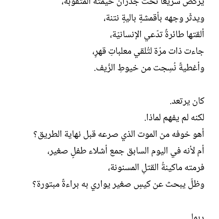
يركض سريعًا تحت جدران خيمته المثقوبة،
ويدثّر وجهه بأقمشةٍ باليةٍ نتنة،
ألقتها طائرةٌ تدّعي الإنسانيّة،
جاءت ذات مرّة لتُلقي معلباتِ قهرٍ،
وأغطيةً نُسِجت من خيوطِ الزّيف.
كان يرتعد.
لكنه لم يفهم لماذا.
أهو خوفه من الموت الذي صرعه قبل نهاية الطريق؟
أم لأنه في اليوم السابق جمع أشلاء طفلٍ صغير،
فرمته ماكينةُ القتلِ المسنونة،
وظلّ يبحث عن كيسٍ صغير يواري به براءةً مبتورة؟
ربما...