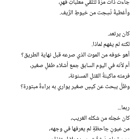
جاءت ذات مرّة لتُلقي معلباتِ قهرٍ،
وأغطيةً نُسِجت من خيوطِ الزّيف.
كان يرتعد.
لكنه لم يفهم لماذا.
أهو خوفه من الموت الذي صرعه قبل نهاية الطريق؟
أم لأنه في اليوم السابق جمع أشلاء طفلٍ صغير،
فرمته ماكينةُ القتلِ المسنونة،
وظلّ يبحث عن كيسٍ صغير يواري به براءةً مبتورة؟
ربما...
كان خجله من شكله الغريب،
من عيونٍ جاحظةٍ لم يعرفها في وجهه،