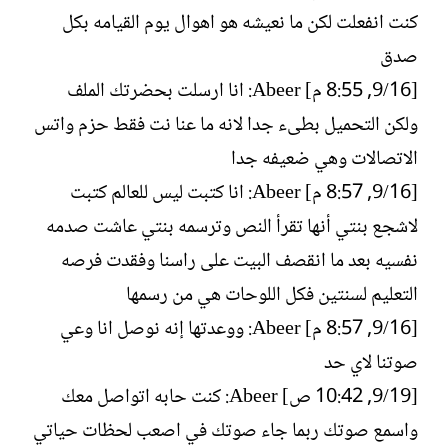
كنت انفعلت لكن ما نعيشه هو اهوال يوم القيامه بكل
صدق
[16/‏9, 8:55 م] Abeer: انا ارسلت بحضرتك الملف
ولكن التحميل بطىء جدا لانه ما عنا نت فقط حزم واتس
الاتصالات وهي ضعيفه جدا
[16/‏9, 8:57 م] Abeer: انا كتبت ليس للعالم كتبت
لاشجع بنتي أنها تقرأ النص وترسمه بنتي عاشت صدمه
نفسيه بعد ما انقصف البيت على راسنا وفقدت فرصه
التعليم لسنتين فكل اللوحات هي من رسمها
[16/‏9, 8:57 م] Abeer: ووعدتها إنه نوصل انا وعي
صوتنا لاي حد
[19/‏9, 10:42 ص] Abeer: كنت حابه اتواصل معك
واسمع صوتك ربما جاء صوتك في اصعب لحظات حياتي