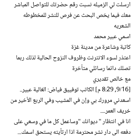
ارسلت لي الزميله نسبت رقم حضرتك للتواصل المباشر
ت
خ
ب
ا
معك فيما يخص البحث عن فرص للنشر للمخطوطه
ل
الشعريه
إ
ن
اسمي عبير محمد
ش
كاتبة وشاعرة من مدينة غزة
ا
ء
اعتذر لسوء الانترنت وظروف النزوح الحالية لذلك ربما
تصلك دائما رسائلي متأخرة
مع خالص تقديري
[16/‏9, 8:29 م] الكاتب توفييق فياض: الغالية عبير..
اسعدني مرورك بي وإن في المشيب وفي الربع الأخير من
خريف العمر....
انا في انتظار " ديوانك "وساعمل كل ما في وسعي على
دفعه الى دار نشر محترمة اذا ارتأيته يستحق اسمك...