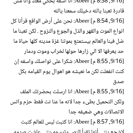
[16/‏9, 8:38 م] Abeer: انا اسفه بحكي معك وانا مش
قادرة تعبنا يالله دخيلك سمعنا يالله
[16/‏9, 8:54 م] Abeer: نحن على أرض الواقع قرأنا كل
انواع الموت والقهر والذل والجوع والنزوح . لكن تعبنا ما
ضل فينا والعالم بيستمتع بموتنا غزة مدينه كلها حياة ما
حد يعرفها الا الي زارها حولها لخراب وموت ودمار
[16/‏9, 8:55 م] Abeer: شكرا على تواصلك واسفه إن
كنت انفعلت لكن ما نعيشه هو اهوال يوم القيامه بكل
صدق
[16/‏9, 8:55 م] Abeer: انا ارسلت بحضرتك الملف
ولكن التحميل بطىء جدا لانه ما عنا نت فقط حزم واتس
الاتصالات وهي ضعيفه جدا
[16/‏9, 8:57 م] Abeer: انا كتبت ليس للعالم كتبت
لاشجع بنتي أنها تقرأ النص وترسمه بنتي عاشت صدمه