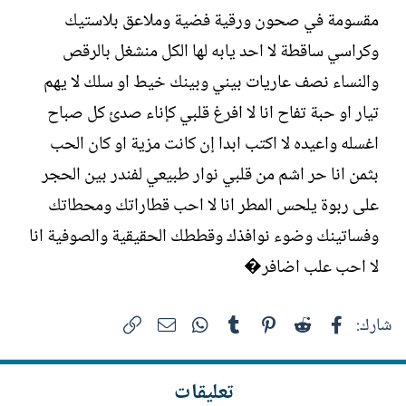
ل
مقسومة في صحون ورقية فضية وملاعق بلاستيك
إ
ن
وكراسي ساقطة لا احد يابه لها الكل منشغل بالرقص
ش
والنساء نصف عاريات بيني وبينك خيط او سلك لا يهم
ا
ء
تيار او حبة تفاح انا لا افرغ قلبي كإناء صدئ كل صباح
اغسله واعيده لا اكتب ابدا إن كانت مزية او كان الحب
بثمن انا حر اشم من قلبي نوار طبيعي لفندر بين الحجر
على ربوة يلحس المطر انا لا احب قطاراتك ومحطاتك
وفساتينك وضوء نوافذك وقططك الحقيقية والصوفية انا
لا احب علب اضافر�
فيسبوك
Reddit
Pinterest
Tumblr
WhatsApp
الرابط
البريد الإلكتروني
شارك:
تعليقات