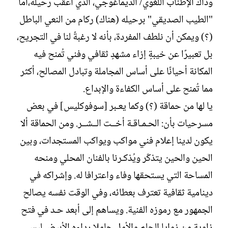
وذاك الإطناب اللغوي/ الديماغوجي، الذي أعقب رحيله،أما
"الطيب الصديقي" برحيله (هناك) ركام من النعي الباطل
(؟) ويمكن أن نلطف المفردة، بأنه لا رغبةً لنا في التجريح،
بل تعبيرًا عن خيبةٍ إزاء مشهدٍ ثقافي وفني تُمنح فيه
المكانة أحيانًا على أساس المجاملة وتبادل المصالح، أكثر
مما تُمنح على أساس الكفاءة والإبداع.
يا لها من حماقة (؟) وكما يعـبر [سوفوكليس] في بعض
مسرحيات بأن: الحـمـاقـة أخــت الــشــر. ومن الحماقة ألا
يكون لدينا إعلام فني مواكب ويواكب المستجدات، وبين
الحين والحين يتذكّر ويُذكـرنا بالفنان المحلي ومنحه
المساحة التي يستحقها وفاء واعترافا له. وإشراكه في
دينامية ثقافية تعترف بعطائه، وفي الوقت نفسه يصالح
الجمهور مع رموزه الفنية. ويساهم إلى أبعد حـد في فتح
زاوية من زوايا الحلم والأمل حاملا رداءه الأبيض ليس