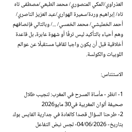
العذراوي/المكي المنصوري/ محمد الطبعي/مصطفى تاه
تاه/ إبراهيم وردة/سميرة الهواري/عبد العزيز الناصري/
أحمد الخمليشي/ محمد الخمسي/ .../ وبالتالي فإنصافهم
وهم أحياء بالتأكيد ليس ترفًا أو شهوة عابرة، بل قاعدة
أخلاقية قبل أن يكون واجبا ثقافيا مستقبلًا عن عوالم
اللوبيات والكولسة.
الاستئناس:
1- انظر - مأساة المسرح في المغرب: لنجيب طلال
صحيفة ألوان المغربية في30 مايو2026
2- طرحنا السؤال قصدا كالعادة في جدارية الفايس بوك
بتاريخ- 04/06/2026- لجس نبض التفاعل