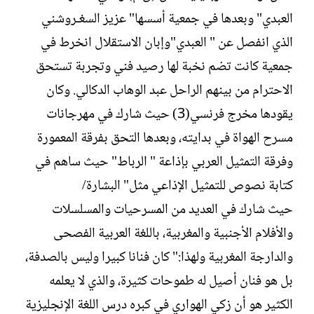
العبدي" وبعدها في جمعية أسسها" عزيز السغـروشني
الذي انفصل عن " العبدي"وإبان الاستقلال انخرط في
جمعية كانت تضم نخبة لها رصيد فني وتجربة تستحق
الاحترام من بينهم الراحل عبد الوهاب الدكالي. وكان
يقودها مخرج فرنسي(3) حيث شارك في مهرجانات
مسرح الهواة في بدايته، وبعدها التحق بفرقة المعمورة
وفرقة التمثيل العربي بإذاعة " الرباط" حيث ساهم في
كتابة نصوص للتمثيل الإذاعي مثل" البشارة/
حيث شارك في العديد من المسرحيات والمسلسلات
والأفلام الأجنبية والمغربية، باللغة العربية الفصحى
والدارجة المغربية ولهذا:" كان فنانا كبيرا وليس بالصدفة،
بل هو فنان أصيل له طموحات كثيرة، والذي لا يعلمه
الكثير هو أن زكي الهواري في كبره درس اللغة الإنجليزية