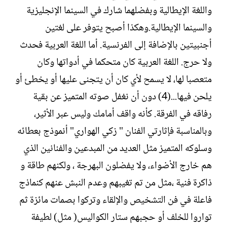
واللغة الإيطالية وبفضلهما شارك في السينما الإنجليزية
والسينما الإيطالية.وهكذا أصبح يتوفر على لغتين
أجنبيتين بالإضافة إلى الفرنسية. أما اللغة العربية فحدث
ولا حرج. اللغة العربية كان متحكما في أدواتها وكان
متعصبا لها، لا يسمح لأي كان أن يتجنى عليها أو يخطئ أو
يلحن فيها...(4) دون أن نغفل صوته المتميز عن بقية
رفاقه في الفرقة. كأنه واقف أمامك وليس عبر الأثير،
وبالمناسبة فإثارتي الفنان " زكي الهواري" أنموذج بعطائه
وسلوكه المتميز مثل العديد من المبدعين والفنانين الذي
هم خارج الأضواء، ولا يفضلون البهرجة ، ولكنهم طاقة و
ذاكرة فنية ،مثل من تم تغيبهم وعدم النبش عنهم كنماذج
فاعلة في فن التشخيص والإلقاء وتركوا بصمات مائزة ثم
تواروا للخلف أو حجبهم ستار الكواليس( مثل) لطيفة