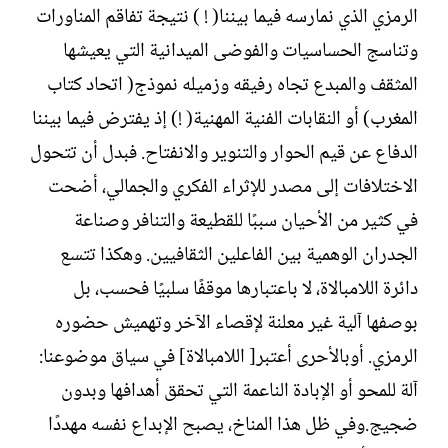
الرمزي الذي نمارسه فيما بيننا( ! ) نتيجة تفاقم المناورات
وتناسج الحساسيات والفوضى الميدانية التي يعيشها
المثقف والمبدع تجاه رفيقه وزميله نموذج( اتحاد كتاب
المغرب) أو النقابات الفنية المهنية( !) إذ يفترض فيما بيننا
الدفاع عن قيم الحوار والتنوير والانفتاح. فبدل أن تتحول
الاختلافات إلى مصدر للإثراء الفكري والجمالي، أضحت
في كثير من الأحيان سببًا للقطيعة والتنافر وصناعة
الجدران الوهمية بين الفاعلين الثقافيين. وهكذا تتسع
دائرة اللامبالاة، لا باعتبارها موقفًا سلبيًا فحسب، بل
بوصفها آلية غير معلنة لإقصاء الآخر وتهميش حضوره
الرمزي. أوبالأحرى أعتبر[ اللامبالاة] في سياق موضوعنا:
آلة للمحو أو الإبادة الناعمة التي تحقق أهدافها وبدون
ضجيج.وفي ظل هذا المناخ، يصبح الإبداع نفسه مهددًا