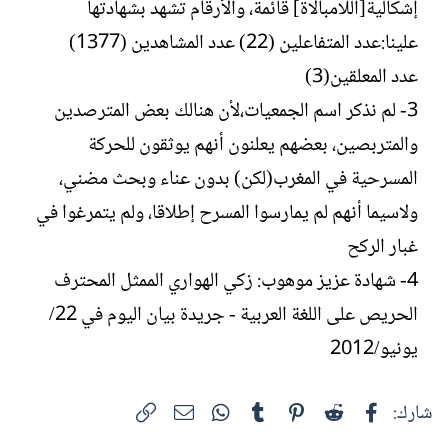
إشكالية[اللامبالاة] قائمة، والأرقام تشهد بشهادتها
علينا:عدد المتفاعلين (22) عدد المشاهدين (1377)
عدد المعلقين(3)
3- لم نذكر اسم الجمعيات،لأن هنالك بعض المترصدين
والمتربصين، بعضهم يعلنون أنهم يوثقون للحركة
المسرحية في المغرب(لكن) بدون عناء وبحث مضني،
ولاسيما أنهم لم يمارسوا المسرح إطلاقا، ولم يتمرغوا في
غبار الركح
4- شهادة عزيز موهوب: زكي الهواري الممثل المحترف
الحريص على اللغة العربية - جريدة بيان اليوم في 22/
يونيو/2012
فيسبوك
Reddit
Pinterest
Tumblr
WhatsApp
الرابط
البريد الإلكتروني
شارك: