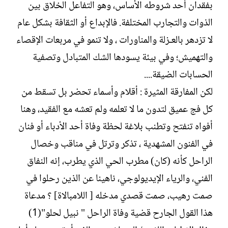
بفقدان أحد شروطه الأساس، وهو التفاعل الخلاق بين
الذوات والتجارب المختلفة. فالإبداع أو الثقافة بشكل عام
لا تزدهر بالعـزلة والمناورات ، ولا تنمو في مربعات الإقصاء
والتهميش؛ وفي بيئة يسودها الشك المتبادل وتصفية
الحسابات الضيقة....
لكن المفارقة المثيرة : أقلام وأسماء تحضر بل تسقط من
كل فج عميق لتدون ما لا تعلمه ولم تعشه مع الفقيد، وهنا
أفواه تنفتح وتطنب بلاغة لحظة وفاة أحد الأدباء أو فنان
في الفنون المشهدية ، تذكر وترتل في مناقب وخصال
الراحل كأنه (كان) مطرب الحي الذي يطرب، إنه النفاق
الفني، والرياء الإيديولوجي، ناهينا عن الذين رحلوا في
صمت رهيب، صمت قصدي مدخله [ اللامبالاة] ؟ مدعاة
هذا القول الجارح قضية وفاة الراحل " نبيل لحلو"(1)