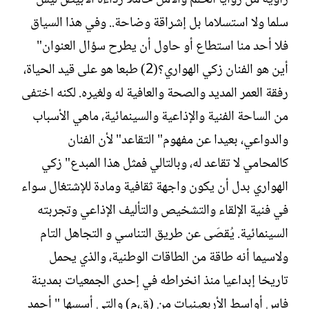
سلما ولا استسلاما بل إشراقة وضاحة.. وفي هذا السياق
فلا أحد منا استطاع أو حاول أن يطرح سؤال العنوان"
أين هو الفنان زكي الهواري؟(2) طبعا هو على قيد الحياة،
رفقة العمر المديد والصحة والعافية له ولغيره. لكنه اختفى
من الساحة الفنية والإذاعية والسينمائية، ماهي الأسباب
والدواعي، بعيدا عن مفهوم" التقاعد" لأن الفنان
كالمحامي لا تقاعد له، وبالتالي فمثل هذا المبدع" زكي
الهواري بدل أن يكون واجهة ثقافية ومادة للإشتغال سواء
في فنية الإلقاء والتشخيص والتأليف الإذاعي وتجربته
السينمائية. يُقصَى عن طريق التناسي و التجاهل التام
ولاسيما أنه طاقة من الطاقات الوطنية، والذي يحمل
تاريخا إبداعيا منذ انخراطه في إحدى الجمعيات بمدينة
فاس أواسط الأربعينيات من (ق،م) والتي أسسها " أحمد