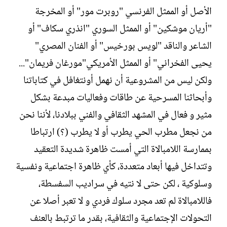
ل
الأصل أو الممثل الفرنسي "روبرت مور" أو المخرجة
إ
ن
"أريان موشكين" أو الممثل السوري "انذري سكاف" أو
ش
الشاعر والناقد "لويس بورخيس" أو الفنان المصري"
ا
ء
يحيى الفخراني" أو الممثل الأمريكي"مورغان فريمان"...
ولكن ليس من المشروعية أن نهمل أونتغافل في كتاباتنا
وأبحاثنا المسرحية عن طاقات وفعاليات مبدعة بشكل
مثير و فعال في المشهد الثقافي والفني ببلادنا، لأننا نحن
من نجعل مطرب الحي يطرب أو لا يطرب (؟) ارتباطا
بممارسة اللامبالاة التي أمست ظاهرة شديدة التعقيد
وتتداخل فيها أبعاد متعددة، كأي ظاهرة اجتماعية ونفسية
وسلوكية ، لكن حتى لا نتيه في سراديب السفسطة،
فاللامبالاة لم تعد مجرد سلوك فردي و لا تعبر أصلا عن
التحولات الإجتماعية والثقافية، بقدر ما ترتبط بالعنف