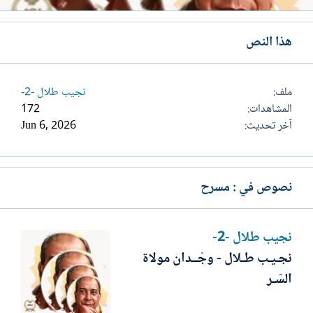
هذا النص
ملف
نجيب طلال -2-
المشاهدات
172
آخر تحديث
Jun 6, 2026
نصوص في : مسرح
نجيب طلال -2-
نجـيـب طـلال - وجْــدان مولاة
السّـر