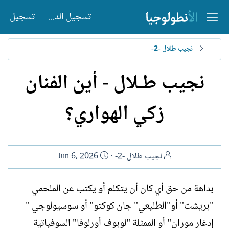
تسجيل الدخول
تسجيل
نجيب طلال -2-
نجيب طـلال - أين الفنان
زكي الهواري؟
ا
ت
نجيب طلال -2-
Jun 6, 2026
ل
ا
ك
ر
بداهة من حق أي كان أن يتكلم أو يكتب عن الملحمي
ا
ي
"بريشت" أو"الطليعي" جان كوكتو" أو سوسيولوجي "
ت
خ
ب
ا
إدغار موران" أو الممثلة "لوبوف أورلوفا" السوفياتية