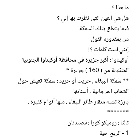
ما هذا ؟
هل هي العين التي نظرت بها إلي ؟
فيما يتعلق بتلك السمكة
من بمقدوره القول
إنني لست كلمات ؟ !
أوكيناوا : أكبر جزيرة في محافظة أوكيناوا الجنوبية
المتكونة من ( 160 ) جزيرة *
** سمكة الببغاء , حريت أو حريد : سمكة تعيش حول
الشعاب المرجانية , أسنانها
بارزة تشبه منقار طائر الببغاء . منها أنواع كثيرة .
*******
ثالثا : روميكو كورا : قصيدتان
1 - الريح حية