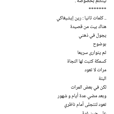
ليتكلم بخصوصه .
*******
.. كلمات ثانيا : رين إيشيغاكي
هناك بيت من قصيدة
يجول في ذهني
بوضوح
ثم يتوارى سريعا
كسمكة كتبت لها النجاة
مرات لا تعود
البتة
لكن في بعض المرات
وبعد مضي عدة أيام و شهور
تعود لتتجلى أمام ناظري
على حين غرة .