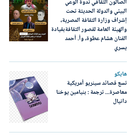
الصالون الثقافي ندوة الوعي
البيئي والدولة الحديثة تحت
إشراف وزارة الثقافة المصرية،
والهيئة العامة لقصور الثقافةبقيادة
الفنان هشام عطوة، وأ. أحمد
يسري
هايكو
تسع قصائد سينريو أمريكية
معاصرة... ترجمة : بنيامين يوخنا
دانيال