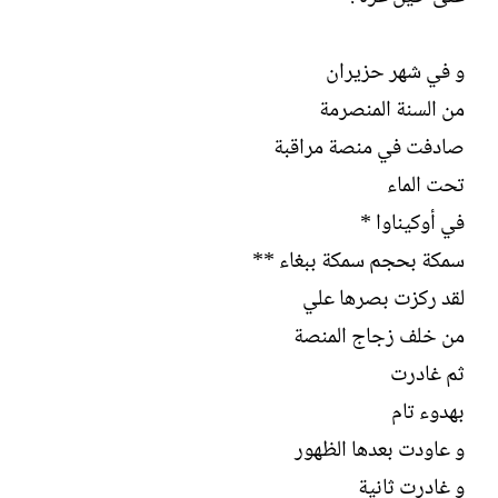
و في شهر حزيران
من السنة المنصرمة
صادفت في منصة مراقبة
تحت الماء
في أوكيناوا *
سمكة بحجم سمكة ببغاء **
لقد ركزت بصرها علي
من خلف زجاج المنصة
ثم غادرت
بهدوء تام
و عاودت بعدها الظهور
و غادرت ثانية