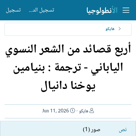
تسجيل الدخول
تسجيل
هايكو
أربع قصائد من الشعر النسوي
الياباني - ترجمة : بنيامين
يوخنا دانيال
ا
ت
هايكو
Jun 11, 2026
ل
ا
ك
ر
نص
صور (1)
ا
ي