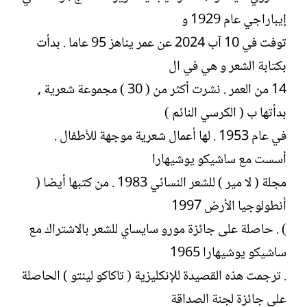
إيباراجي عام 1929 و
توفت في 10 آب 2024 عن عمر يناهز 95 عاما . بدأت
بكتابة الشعر و هي في ال
14 من العمر . نشرت أكثر من ( 30 ) مجموعة شعرية ,
بدأتها ب ( الكرسي النائم )
في عام 1953 . لها أعمال شعرية موجهة للأطفال .
أسست مع ساشيكو يوشيهارا
مجلة ( لا مير ) للشعر النسائي 1983 . من كتبها أيضا (
أنطولوجيا الأرض 1997
) . حاصلة على جائزة مورو سايساي للشعر بالاشتراك مع
ساشيكو يوشيهارا 1965
. ترجمت هذه القصيدة للإنكليزية ( تاكاكو لينتو ) الحاصلة
على جائزة لجنة الصداقة