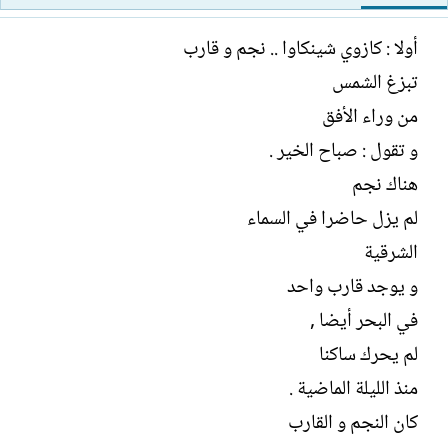
ت
خ
ب
ا
أولا : كازوي شينكاوا .. نجم و قارب
ل
تبزغ الشمس
إ
ن
من وراء الأفق
ش
و تقول : صباح الخير .
ا
ء
هناك نجم
لم يزل حاضرا في السماء
الشرقية
و يوجد قارب واحد
في البحر أيضا ,
لم يحرك ساكنا
منذ الليلة الماضية .
كان النجم و القارب