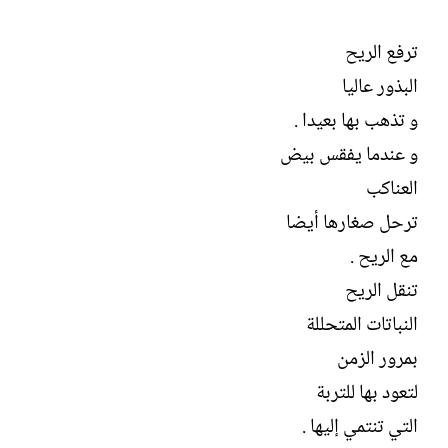
ترفع الريح
البذور عاليا
و تذهب بها بعيدا .
و عندما يفقس بيض
العناكب
ترحل صغارها أيضا
مع الريح .
تنقل الريح
النباتات المتحللة
بمرور الزمن
لتعود بها للتربة
التي تنتمي إليها .