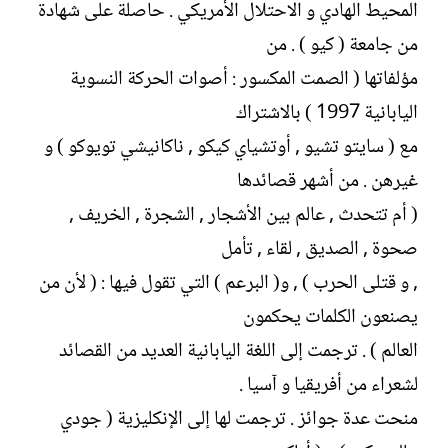
المحيط الهادي و الاحتلال الأمريكي . حاصلة على شهادة
من جامعة ( كيو ) . من
مؤلفاتها ( الصمت المكسور : أصوات الحركة النسوية
اليابانية 1997 ) بالاشتراك
مع ( سايتو تشيو , أوتشياي كيكو , ناكانيشي تويوكو ) و
غيرهن . من أشهر قصائدها
( أم تتحدث , عالم بين الأشجار , الشجرة , الخريف ,
صحوة , الصديق , لقاء , تأمل
, و قتلى الحرب ) , و( البرعم ) التي تقول فيها : ( لأن من
يصنعون الكلمات يحكمون
العالم ) . ترجمت إلى اللغة اليابانية العديد من القصائد
لشعراء من أفريقيا و آسيا .
منحت عدة جوائز . ترجمت لها إلى الإنكليزية ( جودي