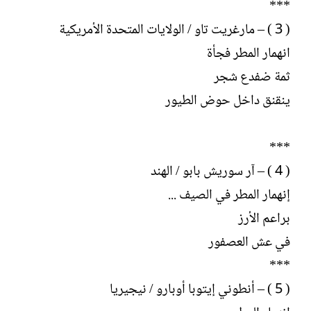
***
( 3 ) – مارغريت تاو / الولايات المتحدة الأمريكية
انهمار المطر فجأة
ثمة ضفدع شجر
ينقنق داخل حوض الطيور
***
( 4 ) – آر سوريش بابو / الهند
إنهمار المطر في الصيف ...
براعم الأرز
في عش العصفور
***
( 5 ) – أنطوني إيتوبا أوبارو / نيجيريا