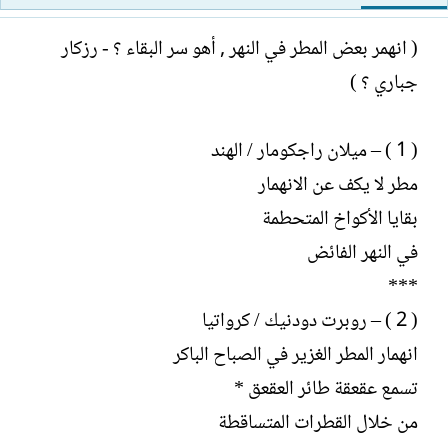
ت
خ
ب
ا
( انهمر بعض المطر في النهر , أهو سر البقاء ؟ - رزكار
ل
جباري ؟ )
إ
ن
ش
( 1 ) – ميلان راجكومار / الهند
ا
ء
مطر لا يكف عن الانهمار
بقايا الأكواخ المتحطمة
في النهر الفائض
***
( 2 ) – روبرت دودنيك / كرواتيا
انهمار المطر الغزير في الصباح الباكر
تسمع عقعقة طائر العقعق *
من خلال القطرات المتساقطة