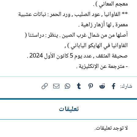
معجم المعاني ) .
** الفاوانيا , عود الصليب , ورد الحمر : نباتات عشبية
معمرة , لها أزهار زاهية .
أصلها من من شمال غرب الصين . ينظر : دراستنا (
الفاوانيا في الهايكو الياباني ) ,
صحيفة المثقف , عدد يوم 5 كانون الأول 2024 .
- مترجمة عن الإنكليزية .
فيسبوك
Reddit
Pinterest
Tumblr
WhatsApp
الرابط
البريد الإلكتروني
شارك:
تعليقات
لا توجد تعليقات.