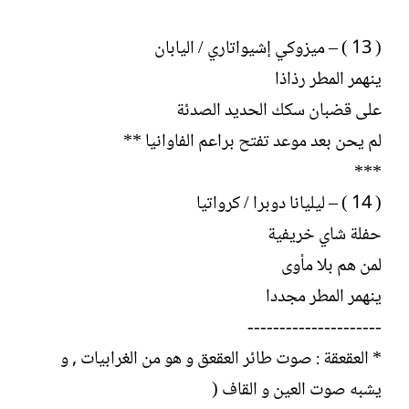
( 13 ) – ميزوكي إشيواتاري / اليابان
ينهمر المطر رذاذا
على قضبان سكك الحديد الصدئة
لم يحن بعد موعد تفتح براعم الفاوانيا **
***
( 14 ) – ليليانا دوبرا / كرواتيا
حفلة شاي خريفية
لمن هم بلا مأوى
ينهمر المطر مجددا
---------------------
* العقعقة : صوت طائر العقعق و هو من الغرابيات , و
يشبه صوت العين و القاف (