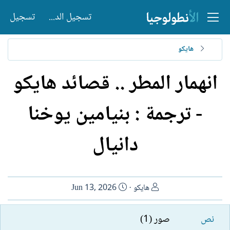
تسجيل الدخول
تسجيل
هايكو
انهمار المطر .. قصائد هايكو
- ترجمة : بنيامين يوخنا
دانيال
ا
ت
هايكو
Jun 13, 2026
ل
ا
ك
ر
نص
صور (1)
ا
ي