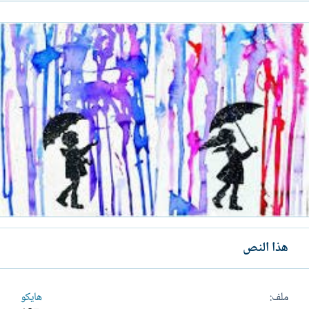
هذا النص
ملف
هايكو