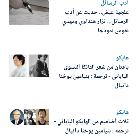
أدب الرسائل
علجية عيش.. حديث عن أدب
الرسائل... نزار هنداوي ومهدي
نقوس نموذجا
هايكو
باقتان من شعر التانكا النسوي
الياباني - ترجمة : بنيامين يوخنا
دانيال
هايكو
ثلاث أضاميم من الهايكو الياباني -
ترجمة : بنيامين يوخنا دانيال