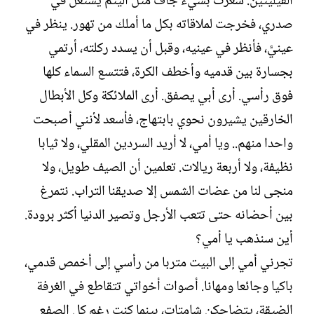
الفيليتين. شعرت بشيء جاف مثل اليتم يشتعل في
صدري، فخرجت لملاقاته بكل ما أملك من تهور. ينظر في
عينيَّ، فأنظر في عينيه، وقبل أن يسدد ركلته، أرتمي
بجسارة بين قدميه وأخطف الكرة، فتتسع السماء كلها
فوق رأسي. أرى أبي يصفق. أرى الملائكة وكل الأبطال
الخارقين يشيرون نحوي بابتهاج، فأسعد لأنني أصبحت
واحدا منهم.. ويا أمي، لا أريد السردين المقلي، ولا ثيابا
نظيفة، ولا أربعة ريالات. تعلمين أن الصيف طويل، ولا
منجى لنا من عضات الشمس إلا صديقنا التراب. نتمرغ
بين أحضانه حتى تتعب الأرجل وتصير الدنيا أكثر برودة.
أين سنذهب يا أمي؟
تجرني أمي إلى البيت متربا من رأسي إلى أخمص قدمي،
باكيا وجائعا ومهانا. أصوات أخواتي تتقاطع في الغرفة
الضيقة، يتضاحكن شامتات، بينما كنت رغم كل الصفع