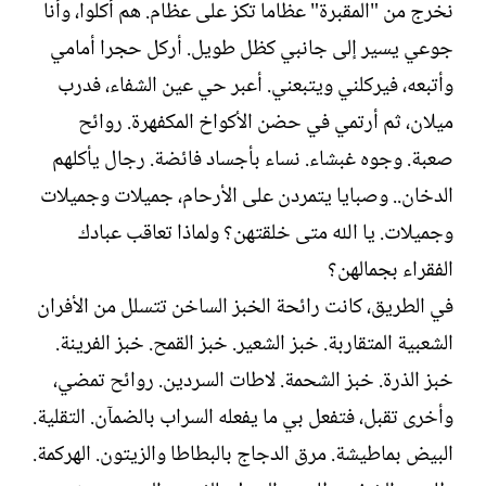
نخرج من "المقبرة" عظاما تكز على عظام. هم أكلوا، وأنا
جوعي يسير إلى جانبي كظل طويل. أركل حجرا أمامي
وأتبعه، فيركلني ويتبعني. أعبر حي عين الشفاء، فدرب
ميلان، ثم أرتمي في حضن الأكواخ المكفهرة. روائح
صعبة. وجوه غبشاء. نساء بأجساد فائضة. رجال يأكلهم
الدخان.. وصبايا يتمردن على الأرحام، جميلات وجميلات
وجميلات. يا الله متى خلقتهن؟ ولماذا تعاقب عبادك
الفقراء بجمالهن؟
في الطريق، كانت رائحة الخبز الساخن تتسلل من الأفران
الشعبية المتقاربة. خبز الشعير. خبز القمح. خبز الفرينة.
خبز الذرة. خبز الشحمة. لاطات السردين. روائح تمضي،
وأخرى تقبل، فتفعل بي ما يفعله السراب بالضمآن. التقلية.
البيض بماطيشة. مرق الدجاج بالبطاطا والزيتون. الهركمة.