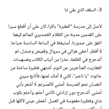
3- السقف الذي بقي لنا
لأصل إلى مدرسة "المقبرة" باكرا، كان علي أن أقطع سيرا
على القدمين مدينة من الظلام القصديري الجاثم كيفما
اتفق على صدورنا. أستيقظ في الساعة السادسة صباحا.
لا أفطر. أخفي هزالي في سروال وقميص وصندل، ثم
أتدحرج في الظلمة، حذرا من أنياب الكلاب وهسهسات
العفاريت المتأخرين عن النوم. أشتهي فطيرة ساخنة من
حانوت "با ناصر"، لكني لا أملك ثمنها، فأتابع سيري
النعسان نحو المدرسة. أمشي كالمسرنم. لا أشعر بأني
أمشي. أتدحرج دون إرادتي، كأنني أحلم، وأحلم بكوب
شاي وفطيرة مغموسة في العسل. أغمض عيني لآكلها قبل