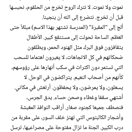
نموت ولا نموت. لا نترك الروح تخرج من الحلقوم، نحبسها
قبل أن تخرج. نتضرع إلى الله أن ينجينا.
ألج إلى "المقبرة" (المدرسة تشتهر بهذا الاسم) مبللاً حتى
العظم. الساحة تحولت إلى مستنقع كبير. الأطفال
يتقافزون فوق البرك مثل الهنود الحمر، ويطلقون
ضحكاتهم في كل الاتجاهات، لا يعيرون اهتماما للسحب
التي تستمر دون اكتراث في سكب أنهارها على رؤوسهم،
كأنهم من أصحاب النعيم. يتراكضون في الوحل. لا
يسعلون، ولا يمرضون، ولا يحفظون. أرتعش في مكاني.
أشتهي سقفا وغطاء وصحن حساء. يدق الجرس،
فنصطف جميعا كجنود صغار. أراقب النوافذ المغبشة
وأشجار الكالبتوس التي تهتز خلف السور، على مقربة من
درب الكبير. الجنة ما تزال مفتوحة على مصراعيها، ترسل