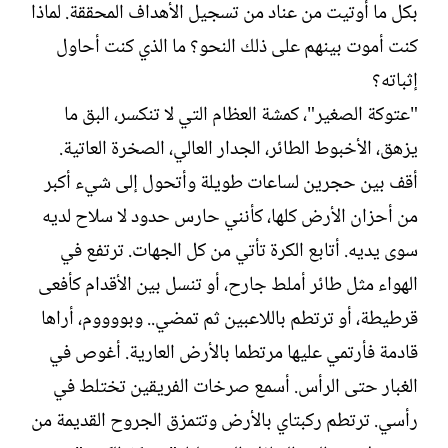
بكل ما أوتيت من عناد من تسجيل الأهداف المحققة. لماذا
كنت أموت بينهم على ذلك النحو؟ ما الذي كنت أحاول
إثباته؟
"عتوكة الصغير"، كمشة العظام التي لا تنكسر، البق ما
يزهق، الأخبوط الطائر، الجدار العالي، الصخرة العاتية.
أقف بين حجرين لساعات طويلة وأتحول إلى شيء أكبر
من أحزان الأرض كلها، كأنني حارس حدود لا سلاح لديه
سوى يديه. أتابع الكرة تأتي من كل الجهات. ترتفع في
الهواء مثل طائر أملط جارح، أو تنسل بين الأقدام كأفعى
قرطيطة، أو ترتطم باللاعبين ثم تمضي.. وبووووم، أراها
قادمة فأرتمي عليها مرتطما بالأرض العارية. أغوص في
الغبار حتى الرأس. أسمع صرخات الفريقين تختلط في
رأسي. ترتطم ركبتاي بالأرض وتتمزق الجروح القديمة من