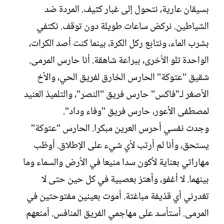
بسيقان عارية، نتحول إلى غبار كثيف. المردة ضد
الشياطين. نركض ساعات طويلة دون توقف. نكتفي
بشرب الماء، ونتابع ركل الكرة، بينما كنت أصد الكرات،
الواحدة تلو الأخرى، ببراعة شاهقة. أنا حارس المرمى.
شقيق "عتوكة" الحارس الخارق لفريق الحي، والأخ
الأصغر لـ"فاكس" حارس فريق "النصر"، والتلميذ العنيد
لمصطفى الأعور، حارس فريق "وفاء وداد".
وجدت نفسي أحرس العرين مبكرا. الحارس "عتوكة"
يستحق، وأنا لم أرتب لأي شيء على الإطلاق. أوظب
مهاراتي بعناية لأكون سدا منيعا في الأرض والسماء وما
بينهما. لا أغفو، وأهتز بعصبية في كل حين حتى لا
تغدرني أي قذيفة مباغتة. أموت بعينين مفتوحتين في
المرمى. أستأسد على مهاجمي الفريق المنافس. أمنعهم