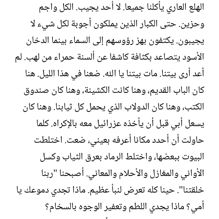
الهلع العاري يأكلنا جميعا. لا أحد يجيب. الكل واجم
وحزين. حتى الكبار الذين يملكون أجوبة لكل شيء لا
يجيبون. يكتفون بهز رؤوسهم إلى السماء بينما الدخان
الأسود يتصاعد بكثافة كاشفا عن ألسنة حمراء من لهب. لم
أعد أرى بيتنا. مات بيتنا يا الله. ضعنا في هذا الليل. هنا
كان الباب القديم، وهنا كانت الكشينة، وهنا كان صندوق
الكتب، وهنا كان الدولاب الذي يحمل كل ثيابنا. وهنا كان
يسعل أبي قبل أن يأخذه عزرائيل معه بالإكراه. كلما
حاولت أن أحدد مكانا أعرفه بعيني، ضعت. اختلطت
البيوت ببعضها، واختلط الرماد بعرق الثياب وكسل
الأواني والمغازل والأحلام والمعاني. أصبحنا "ربنا
خلقتنا". حينا كله تعرض لنبأ عظيم. ماذا تجدي دموعك يا
أمي؟ ماذا يجدي اللطم وتعفير الوجوه بالسخام؟