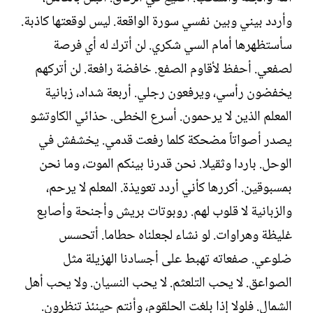
وأردد بيني وبين نفسي سورة الواقعة. ليس لوقعتها كاذبة.
سأستظهرها أمام السي شكري. لن أترك له أي فرصة
لصفعي. أحفظ لأقاوم الصفع. خافضة رافعة. لن أتركهم
يخفضون رأسي، ويرفعون رجلي. أربعة شداد، زبانية
المعلم الذين لا يرحمون. أسرع الخطى. حذائي الكاوتشو
يصدر أصواتاً مضحكة كلما رفعت قدمي. يخشفش في
الوحل. باردا وثقيلا. نحن قدرنا بينكم الموت، وما نحن
بمسبوقين. أكررها كأني أردد تعويذة. المعلم لا يرحم،
والزبانية لا قلوب لهم. روبوتات بريش وأجنحة وأصابع
غليظة وهراوات. لو نشاء لجعلناه حطاما. أتحسس
ضلوعي. صفعاته تهبط على أجسادنا الهزيلة مثل
الصواعق. لا يحب التلعثم. لا يحب النسيان. ولا يحب أهل
الشمال. فلولا إذا بلغت الحلقوم، وأنتم حينئذ تنظرون.