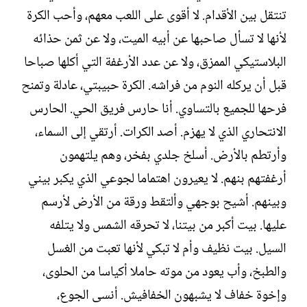
تنتقل بين الأقدام. لا أقوى على اللعب معهم، وأحب الكرة
لأنها لا تسأل صاحبها عن أبيه الميت، ولا عن ثمن حذائه
البلاستيكي الممزق، ولا عن عدد الأرغفة التي أكلها صباحا
قبل أن يركله النوم من فراشه. الكرة حبيبتي، عادلة وتمنح
فرحها للجميع بالتساوي. أنا حارس فريق الحي. الحارس
الانتحاري الذي لا يهزم. أصد الكرات. أرتقي إلى السماء،
وأرتطم بالأرض. أسلخ جلدي بفخر، وهم يلتهمون
أرغفتهم بنهم. لا يعيرون اهتماما لجوعي الذي يكبر بيني
وبينهم. أشيح بوجهي وألتقط ورقة من الأرض لأرسم
عليها. بيت أكبر من بيتنا، لا تحرقه الشمس ولا يتلفه
السيل. بيت نظيف وأم لا تبكي لأنها تعبت من الغسل
والطبخ، وأب يعود من موته حاملا أكياسا من الحلوى،
وإخوة خفاف لا يشبهون الخفافيش. أنسى الجوع،