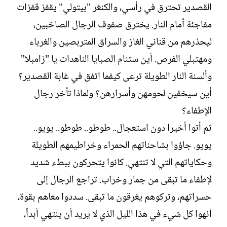
القصدير تحترق في رأسي، والكنغر "بيتولي" يقفز قفزات
مفاجئة أمام النار. يخترق صفوف الرجال الصاخبين،
ليحذرهم من قناني الغاز والسراق المتربصين والغرباء
ومهتبلي الفرص. أين ستنام الصبايا الناهدات يا "زامبلا"
وألسنة النار الطويلة ترعى كيفما اتفق في غابة القصدير؟
أين سيخفين لحومهن وأسرارهن؟ ولماذا تأخر رجال
الإطفاء؟
ثم أتوا أخيرا دون استعجال.. طوطو.. طوطو.. يويو..
يويو. جاؤوا بشاحناتهم الحمراء وخراطيمهم الطويلة
وحكاياتهم التي لا تنتهي. كانوا يتحركون ببطء شديد
لإطفاء ما تبقى من جمار وخراب. تراجع الرجال إلى
حسراتهم، وتركوهم يغرقون ما تبقى. سددوا معاهم بقوة،
أنهوا كل شيء في هذا الليل الذي لا يريد أن ينتهي أبداً،