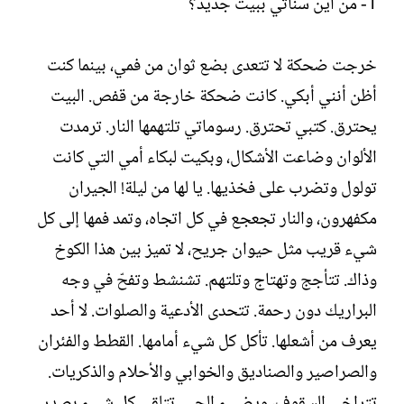
1- من أين سنأتي ببيت جديد؟
ت
ي
ب
خ
ا
خرجت ضحكة لا تتعدى بضع ثوان من فمي، بينما كنت
ل
أظن أنني أبكي. كانت ضحكة خارجة من قفص. البيت
إ
ن
يحترق. كتبي تحترق. رسوماتي تلتهمها النار. ترمدت
ش
الألوان وضاعت الأشكال، وبكيت لبكاء أمي التي كانت
ا
ء
تولول وتضرب على فخذيها. يا لها من ليلة! الجيران
مكفهرون، والنار تجعجع في كل اتجاه، وتمد فمها إلى كل
شيء قريب مثل حيوان جريح، لا تميز بين هذا الكوخ
وذاك. تتأجج وتهتاج وتلتهم. تشنشط وتفحّ في وجه
البراريك دون رحمة. تتحدى الأدعية والصلوات. لا أحد
يعرف من أشعلها. تأكل كل شيء أمامها. القطط والفئران
والصراصير والصناديق والخوابي والأحلام والذكريات.
تتراخى السقوف، ويضيء الحي. تتلقى كل شيء بصدر