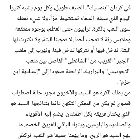
في كريان "بنمسيك"، الصيف طويل، وكل يوم يشبه كثيرا
اليوم الذي سبقه. السماء تستشيط حَرّاً، ولا شيء نفعله
سوى اللعب بالكرة. ترابيون حتى العظم، بوجوه ممتقعة
وملابس رثة لا تعجب أحدا. لا تعجبنا البتة، ولا نكترث لها
البتة. ندخل فيها أو نتركها تدخل فينا، ونهرب إلى ملعب
"الجير" القريب من "الشانطي" الفاصل بين ملعب
"لاجونيس" والبراريك الزاحفة صعودا إلى "إعدادية ابن
حزم".
من يملك الكرة هو السيد، والآخرون مجرد حالة اضطراب
قصوى لم يكن من الممكن التكهن دائما بنتائجها. السيد هو
الذي يختار فريقه بكل اطمئنان. يضم إليه الأقوياء
والصناديد والبارعين، ويترك الباقي للفريق الخصم. ما
يهم السيد هو الربح، وما يهمنا جميعا هو اللعب. نركض