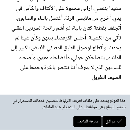
سعيدا بنفسي. أراني محمولا على الأكتاف والكأس في
يدي. أخرج من ملابسي الرثة. أغتسل بالماء والصابون.
أتجفف بقطعة كتان بالية، ثم أشم رائحة السردين المقلي
تأتي من الكشينة. أجلس القرفصاء بينهن وكأن شيئا لم
يحدث، وأتطلع لوصول الطبق المعدني الأبيض الكبير إلى
المائدة.. يتضاحكن حولي، وأتضاحك معهن، وأضحك
للسردين الذي لا يعرف أننا ننتصر بالكرة وحدها على
الصيف الطويل..
***
هذا الموقع يعتمد على ملفات تعريف الارتباط لتحسين خدماته، الاستمرار في
تصفح الموقع يعني موافقتك على استخدام هذه الملفات.
موافق
معرفة المزيد...
6- بالكرة وحدها ننتصر على الصيف الطويل