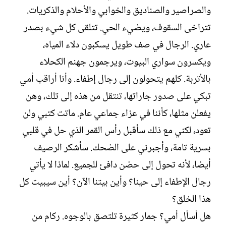
والصراصير والصناديق والخوابي والأحلام والذكريات.
تتراخى السقوف، ويضيء الحي. تتلقى كل شيء بصدر
عاري. الرجال في صف طويل يسكبون دلاء المياه،
ويكسرون سواري البيوت، ويرجمون جهنم الكحلاء
بالأتربة. كلهم يتحولون إلى رجال إطفاء. وأنا أراقب أمي
تبكي على صدور جاراتها، تنتقل من هذه إلى تلك، وهن
يفعلن مثلها، كأننا في عزاء جماعي عام. ماتت كتبي ولن
تعود، لكني مع ذلك سأقبل رأس القمر الذي حل في قلبي
بسرية تامة، وأجبرني على الضحك. سأشكر الرصيف
أيضا، لأنه تحول إلى حضن دافئ للجميع. لماذا لا يأتي
رجال الإطفاء إلى حينا؟ وأين بيتنا الآن؟ أين سيبيت كل
هذا الخلق؟
هل أسأل أمي؟ جمار كثيرة تلتصق بالوجوه. ركام من