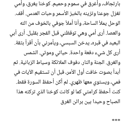
بارتجاف، وأغرق في سموم وحميم. كوخنا يغرق، وأمي
تغزل جوعنا وتزينه بالخبز الأسمر وحبات العدس. أقف.
الوحل يملأ الساحة، وأنا أملأ جوفي بالخوف من الله
والعصا. أرى أمي وهي توقظني قبل الفجر بقليل. أرى أبي
البعيد في قبره، يدخن السبسي، ويأمرني بأن أقرأ بثقة.
أرى كل شيء دفعة واحدة. حياتي وموتي. الشمس
والغرق. الجنة والنار. دفوف الملائكة وسياط الزبانية. ثم
أبدأ بصوت خافت أول الأمر، قبل أن تستقيم الآيات في
فمي، ويستوي معها ظهري. لم أكن أحفظ السورة فقط.
كنت أحفظ كرامتي كما لو كانت كوخنا الذي تركته هذا
الصباح وحيدا بين براثن الغرق
***