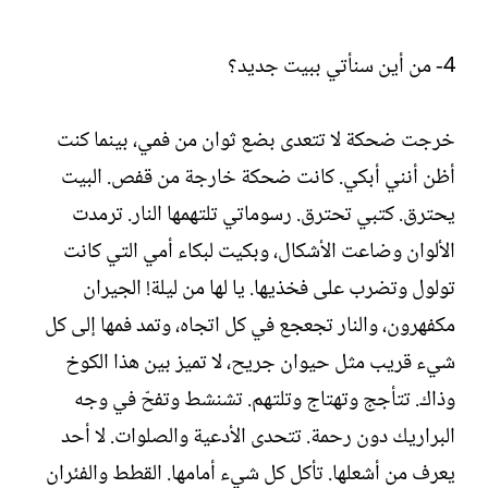
4- من أين سنأتي ببيت جديد؟
خرجت ضحكة لا تتعدى بضع ثوان من فمي، بينما كنت
أظن أنني أبكي. كانت ضحكة خارجة من قفص. البيت
يحترق. كتبي تحترق. رسوماتي تلتهمها النار. ترمدت
الألوان وضاعت الأشكال، وبكيت لبكاء أمي التي كانت
تولول وتضرب على فخذيها. يا لها من ليلة! الجيران
مكفهرون، والنار تجعجع في كل اتجاه، وتمد فمها إلى كل
شيء قريب مثل حيوان جريح، لا تميز بين هذا الكوخ
وذاك. تتأجج وتهتاج وتلتهم. تشنشط وتفحّ في وجه
البراريك دون رحمة. تتحدى الأدعية والصلوات. لا أحد
يعرف من أشعلها. تأكل كل شيء أمامها. القطط والفئران