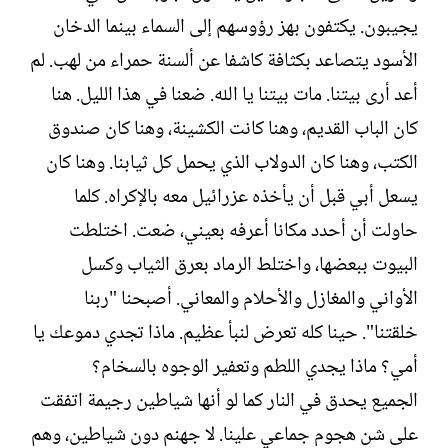
يجيبون. يكتفون بهز رؤوسهم إلى السماء بينما الدخان
الأسود يتصاعد بكثافة كاشفا عن ألسنة حمراء من لهب. لم
أعد أرى بيتنا. مات بيتنا يا الله. ضعنا في هذا الليل. هنا
كان الباب القديم، وهنا كانت الكشينة، وهنا كان صندوق
الكتب، وهنا كان الدولاب الذي يحمل كل ثيابنا. وهنا كان
يسعل أبي قبل أن يأخذه عزرائيل معه بالإكراه. كلما
حاولت أن أحدد مكانا أعرفه بعيني، ضعت. اختلطت
البيوت ببعضها، واختلط الرماد بعرق الثياب وكسل
الأواني والمغازل والأحلام والمعاني. أصبحنا "ربنا
خلقتنا". حينا كله تعرض لنبأ عظيم. ماذا تجدي دموعك يا
أمي؟ ماذا يجدي اللطم وتعفير الوجوه بالسخام؟
الجميع يحدق في النار كما لو أنها شياطين رجيمة اتفقت
على شن هجوم جماعي علينا. لا جهنم دون شياطين، وهم