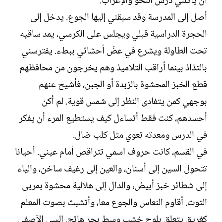
أن يأكلني درس النحو والإعراب.
أصل إلى المدرسة وقد سبقني إليها الجوع. يدخل إلى
الحجرة الدراسية قبلي ويجلس على الكرسي، يمد ساقيه
تحت الطاولة ويشرع في عضّ أحشائي ببطء. يفترسني
بالتذاذ بينما أراقب التلاميذ وهم يخرجون من محافظهم
قطع الخبز المحشوة بالزبدة أو الجبن، فأشيح عنهم
بوجهي كمن يتفادى النظر إلى شمس قوية. لم أكن
أحسدهم، كنت فقط أتساءل كيف يستطيع المرء أن يفكر
في الدرس ومعدته تعوي مثل كلب ضال.
في القسم، كانت حروف اسمي تتراقص أمام عيني. أحيانا
تتحول السين إلى أسنان، والعين إلى رغيف ساخن، والياء
إلى شطائر خبز أبيض، والدال إلى هلالية محشوة بمربى
التوت. أقاوم النعاس والجوع معا، وأتشبث بصوت المعلم
كغريق يتعلق بلوح خشب وسط بحر هائج. السي الآصفي