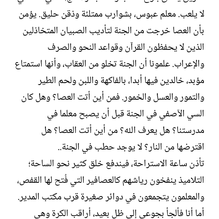
لا يلعب. معلم عبوس، بشوارب ممتلئة وذقن حليق. يؤمن
بأن العصا خرجت من الجنة لتأديب الصبيان المتخاذلين
الذين لا يحفظون القرآن وقواعد النحو والصرف
والإعراب. علمونا أن الجنة تخلو من العقاب، وأنها استمتاع
مؤبد، خالدين فيها أبدا، بالفاكهة واللبن ولحم الطير
والتمور والعسل والخمور. فمن أين أتت العصا؟ وهل كان
السي الآصفي في الجنة قبل أن يصبح معلما في
مدرستنا؟ هل يعرف الله؟ من أين أتت العصا؟ هل
اقترضها من النار؟ لا يوجد حطب في الجنة..
تأذن ساعة الاستراحة، فيندفع خلق كثير نحو الساحة؛
التلاميذ ينفخون رياشهم كالعصافير التي فُتح لها القفص،
والمعلمون يتجمعون في دوائر صغيرة قرب مكتب المدير.
أما أنا فألجأ بجوعي إلى ظل بعيد، أراقب الكرة وهي