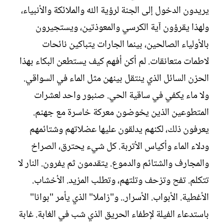
يريدون الدخول إلى الجنة لرؤية الله والملائكة والأنبياء،
ولهذا يقرؤون آية الكرسي والمعوذتين، ويستجيرون
بالأولياء الصالحين، بينما الجارات يتباكين نائحات
لاطمات متعانقات. لم أكن أفهم كيف يستطعن البكاء بهذا
الحزن السائل الذي ينتقل بينهن مثل الماء في السواقي.
ولا ماء يكفي في ساقية الحي. صنبور واحد لعشرات
المتطوعين الذين يخوضون معركة خاسرة مع جهنم.
يعرفون ذلك، لكنهم يدلقون عليها عضلاتهم وشتائمهم
ودلاء الماء وأكياس الأتربة. كل شيء يحترق، الصراخ
والمجارف والشتائم والدموع. يتقدمون ثم يفرون. النار لا
تتكلم. تفح وتزحف وتلتهم، وتطلب المزيد. الأخشاب.
الأغطية. الأبواب. الأسرار.. و"زاملا" الذي يأمر "بوانا"
باستدعاء الفيلة لإطفاء الحريق الذي شب في الغابة. غابة