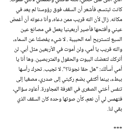
كانت تبتسم، فأشعر أن السقف فوق رؤوسنا لم يعد في
مكانه. زال لأن الله قريب ممن دعاه، وأنا دعوته أن أغمض
عيني وأفتحها فأصير أربعينيا يعمل في مصانع عين
السبع لتستريح أمه الحبيبة . لا شيء يفصلنا عن السماء،
والله قريب يا أمي، ولن أموت في الأربعين مثل أبي. لن
أتركك لتعضك البيوت والحقول والمتربصين. وها أنا يا
أمي أسألك: "هل حقا نجونا؟". لا تجيب. تحرك رأسها
ببطء، بينما أكتفي بضم ركبتي إلى صدري، مصغيا إلى
تنفس أختي الصغرى في الغرفة المجاورة. أعاود سؤالي،
فتهمس لي أن نعم، كأن صوتها وحده كان السقف الذي
بقي لنا.
***