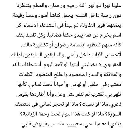
علينا نهرا تلو نهر. الله رحيم ورحمان، والمعلم ينتظرنا
دون رحمة داخل القسم. يحمل كناشاً أسود وعصاً رفيعة.
يضعهما فوق الطاولة، ثم يبدأ في استدعاء الأسماء. كل
اسم يخرج من فمه يبدو حكماً قضائياً. وكل تلميذ يقف
كأنه متهم تنتظره ابتسامة رضوان أو تكشيرة مالك.
أتحسس الآيات داخل رأسي. والسابقون السابقون، أولئك
المقربون. لا تخذليني أيتها الواقعة اليوم. أستحلفك بالله
والملائكة والسدر المخضود والطلح المنضود. الكلمات
تختبئ في حلقي أو لهاتي، وأحياناً تحت لساني، كأنها
تلهو بي. تقترب ثم تنفر مثل وعل، وأنا أطاردها بقوس
ذعري. ماذا لو نسيت؟ ماذا لو تحجر لساني في منتصف
السورة؟ ماذا لو كنت هذا اليوم تحت رحمة الزبانية؟
ينادي المعلم اسمي. سعييييد منتسب، فينهض قلبي