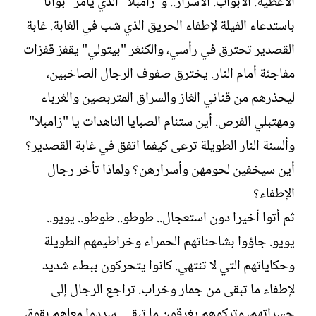
الأغطية. الأبواب. الأسرار.. و"زامبلا" الذي يأمر "بوانا"
باستدعاء الفيلة لإطفاء الحريق الذي شب في الغابة. غابة
القصدير تحترق في رأسي، والكنغر "بيتولي" يقفز قفزات
مفاجئة أمام النار. يخترق صفوف الرجال الصاخبين،
ليحذرهم من قناني الغاز والسراق المتربصين والغرباء
ومهتبلي الفرص. أين ستنام الصبايا الناهدات يا "زامبلا"
وألسنة النار الطويلة ترعى كيفما اتفق في غابة القصدير؟
أين سيخفين لحومهن وأسرارهن؟ ولماذا تأخر رجال
الإطفاء؟
ثم أتوا أخيرا دون استعجال.. طوطو.. طوطو.. يويو..
يويو. جاؤوا بشاحناتهم الحمراء وخراطيمهم الطويلة
وحكاياتهم التي لا تنتهي. كانوا يتحركون ببطء شديد
لإطفاء ما تبقى من جمار وخراب. تراجع الرجال إلى
حسراتهم، وتركوهم يغرقون ما تبقى. سددوا معاهم بقوة،