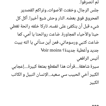
ثم انصرفوا.
جلس الرجال، وخفتت الأصوات، وتراكم القصدير
المحروق فوق بعضه. النار وحش شبع أخيرا. أكل كل
شيء قبل أن ينكفئ على نفسه، تاركا خلفه رائحة تغطي
حينا والأحياء المجاورة. ضاعت روائحنا يا أمي، كما
ضاعت كتبي ورسوماتي، فمن أين سنأتي يا الله ببيت
جديد وأغطية جديدة؟ Voir moins
أنيس الرافعي
سيرة شاهقة....قرأت هذا المقطع بمتعة كبيرة....إعجابي
الكبير أخي الحبيب سي سعيد...الإنسان النبيل و الكاتب
الكبير