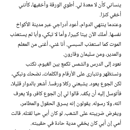
ينساني كأن لا معدة لي. أطوي الورقة وأخفيها، كأنني
أخفي كنزا.
وعندما ينتهي الدوام، أعود أدراجي عبر مدينة الأكواخ
نفسها. أملك الآن بيتا كبيرا، وأما لا تبكي، وأبا لم يستعذب
الموت كما استعذب السبسي. أنا غني، أغنى من المعلم
والمدير، ومن سليمان وقارون.
نعود إلى الدرس والشمس تكمع بين الغيوم، نكتب
ونستظهر ونتبارى على الأرقام والكلمات، نضحك ونبكي،
لكن الجوع يعود. يشبعني ركلا ورفسا. أشعر بالدوار قليلا،
فأتوسل إليه أن يكف. قالوا لي إن الجوع كافر، ولا يعرف
الله، ولا رسوله. يقولون إنه يسرق الحقول والمطامر،
ويفرض ضريبته على الشعب. لو كان أبي حيا لقتله. قالت
أمي إن أبي كان يخفي مدية حادة في حقيبته.