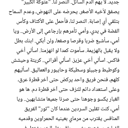
جديد. لا يهم الدم السائل. النصر لنا. "عتوكة الكبير"
يصفق لأخيه الأصغر. يحرضه على النهوض، وعدم السماح
بتلقي أي إصابة. النصر لنا، فأحمل على الأكتاف وكأس
الفضة في يدي، وأمي تأمرهم بإرجاعي إلى الأرض.. ويا
أمي، سأشبع ضربا وقرصا وصفعا، ولن أبكي. ابنك بطل
ولا يقبل بالهزيمة. سأموت كمدا لو انهزمنا. اسألي أخي
فاكس. اسألي أخي عزيز. اسألي أقراني.. كريتة وحيشش
وكوطيط وجبيلو وسطيكة وحايبور والعماليق. اسأليهم
كلهم، فنحن فريق واحد يركض حتى آخر قطرة عرق،
وعلى استعداد دائم للنزف حتى آخر قطرة دم. ها هو
الغبار يكسو وجوهنا حتى صرنا جميعا متشابهين.. ويا
أمي، كنت تقلين السردين عندما كان "ثور" الفريق
المنافس يقترب من مرماي بعينيه الحمراوين وقدميه