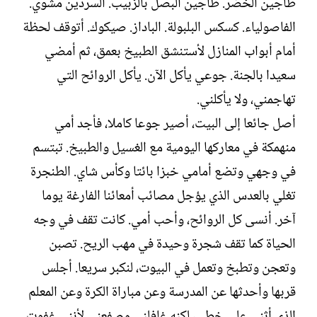
طاجين الخضر. طاجين البصل بالزبيب. السردين مشوي.
الفاصولياء. كسكس البلبولة. الباداز. صيكوك. أتوقف لحظة
أمام أبواب المنازل لأستنشق الطبيخ بعمق، ثم أمضي
سعيدا بالجنة. جوعي يأكل الآن. يأكل الروائح التي
تهاجمني، ولا يأكلني.
أصل جائعا إلى البيت، أصير جوعا كاملا، فأجد أمي
منهمكة في معاركها اليومية مع الغسيل والطبيخ. تبتسم
في وجهي وتضع أمامي خبزا بائتا وكأس شاي. الطنجرة
تغلي بالعدس الذي يؤجل مصائب أمعائنا الفارغة يوما
آخر. أنسى كل الروائح، وأحب أمي. كانت تقف في وجه
الحياة كما تقف شجرة وحيدة في مهب الريح. تصبن
وتعجن وتطبخ وتعمل في البيوت، لنكبر سريعا. أجلس
قربها وأحدثها عن المدرسة وعن مباراة الكرة وعن المعلم
الذي أثنى على خطي، لكنه غافلني وصفعني لأنني غفوت.