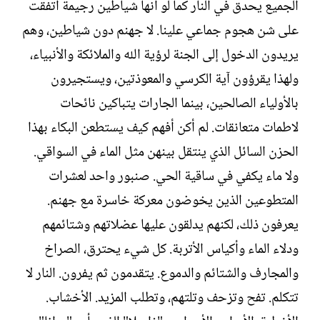
الجميع يحدق في النار كما لو أنها شياطين رجيمة اتفقت
على شن هجوم جماعي علينا. لا جهنم دون شياطين، وهم
يريدون الدخول إلى الجنة لرؤية الله والملائكة والأنبياء،
ولهذا يقرؤون آية الكرسي والمعوذتين، ويستجيرون
بالأولياء الصالحين، بينما الجارات يتباكين نائحات
لاطمات متعانقات. لم أكن أفهم كيف يستطعن البكاء بهذا
الحزن السائل الذي ينتقل بينهن مثل الماء في السواقي.
ولا ماء يكفي في ساقية الحي. صنبور واحد لعشرات
المتطوعين الذين يخوضون معركة خاسرة مع جهنم.
يعرفون ذلك، لكنهم يدلقون عليها عضلاتهم وشتائمهم
ودلاء الماء وأكياس الأتربة. كل شيء يحترق، الصراخ
والمجارف والشتائم والدموع. يتقدمون ثم يفرون. النار لا
تتكلم. تفح وتزحف وتلتهم، وتطلب المزيد. الأخشاب.