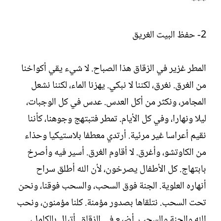
***
2- حفظ البيت الغريق
المطر غزير في الزقاق هذا الصباح. لا شيء يقي أكواخنا
من الغرق. نغرق، لكننا لا نبكي. يهزنا الماء، لكننا نشعل
المجامر، ونكثر من أكل العدس. عدس في كل الوجبات،
ليلا ونهارا، وفي كل الأيام. تمطر فتبتهج وجوهنا، كأننا
نقيم أعراسا غير مرئية. أرتدي معطفا بلاستيكيا وحذاء
من الكاوتشو، وأغرق. لا أقاوم الغرق. أسير فيه وأصرخ
بابتهاج. كل الأطفال يصرخون، لأن الله أطلق سراح
أنهاره العلوية. الجنة فوق السحب، والسحب فوقنا، ونحن
تحت السحب. نتلقاها بصدور مؤمنة. كلنا مؤمنون، ونحب
الله والجنة والسحب. أضيع في الزقاق. أتبلل بالكامل،