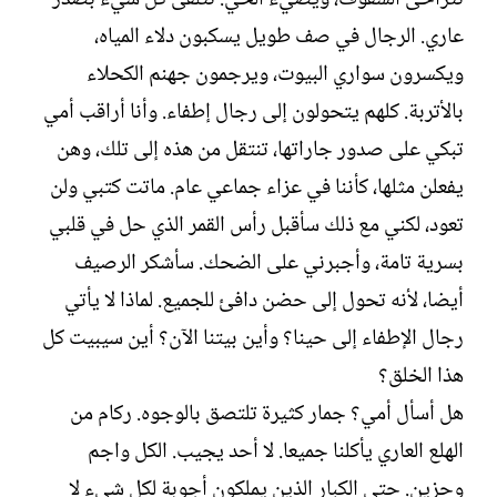
عاري. الرجال في صف طويل يسكبون دلاء المياه،
ويكسرون سواري البيوت، ويرجمون جهنم الكحلاء
بالأتربة. كلهم يتحولون إلى رجال إطفاء. وأنا أراقب أمي
تبكي على صدور جاراتها، تنتقل من هذه إلى تلك، وهن
يفعلن مثلها، كأننا في عزاء جماعي عام. ماتت كتبي ولن
تعود، لكني مع ذلك سأقبل رأس القمر الذي حل في قلبي
بسرية تامة، وأجبرني على الضحك. سأشكر الرصيف
أيضا، لأنه تحول إلى حضن دافئ للجميع. لماذا لا يأتي
رجال الإطفاء إلى حينا؟ وأين بيتنا الآن؟ أين سيبيت كل
هذا الخلق؟
هل أسأل أمي؟ جمار كثيرة تلتصق بالوجوه. ركام من
الهلع العاري يأكلنا جميعا. لا أحد يجيب. الكل واجم
وحزين. حتى الكبار الذين يملكون أجوبة لكل شيء لا