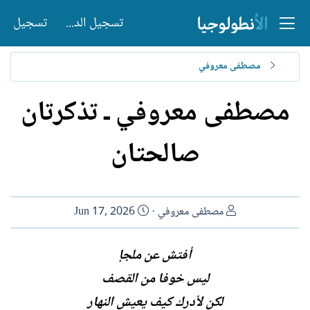
تسجيل الدخول
تسجيل
مصطفى معروفي
مصطفى معروفي ـ تذكرتان
صالحتان
ا
ت
مصطفى معروفي
Jun 17, 2026
ل
ا
ك
ر
أفتش عن ملجإ
ا
ي
ليس خوفا من القصف
ت
خ
ب
ا
لكن لأدرك كيف يعيش النهار