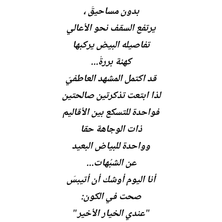
ل
بدون مساحيقَ ،
إ
ن
يرتفع السقف نحو الأعالي
ش
تفاصيله البيض يركبها
ا
ء
كهنة بررةْ...
قد اكتمل المشهد العاطفيّ
لذا ابتعت تذكرتين صالحتين
فواحدة للتسكع بين الأقاليم
ذات الوجاهة حقا
وواحدة للبياض البعيد
عن الشبُهات...
أنا اليوم أوشك أن أتيبسَ
صحت في الكون:
"عندي الخيار الأخير"