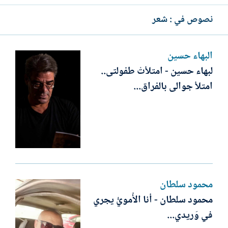
نصوص في : شعر
البهاء حسين
لبهاء حسين - امتلأتْ طفولتى..
امتلأ جوالى بالفراق...
محمود سلطان
محمود سلطان - أنا الأُمويُّ يجري
في وَريدي...