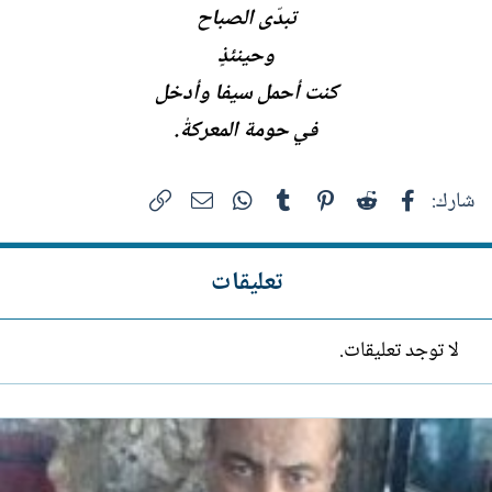
تبدّى الصباح
وحينئذٍ
كنت أحمل سيفا وأدخل
في حومة المعركةْ.
فيسبوك
Reddit
Pinterest
Tumblr
WhatsApp
الرابط
البريد الإلكتروني
شارك:
تعليقات
لا توجد تعليقات.