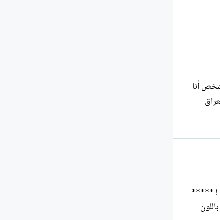
 شخص أنا
العراق
. ! *****
ق باللون