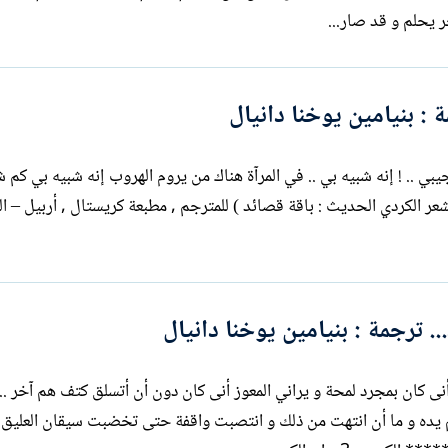
 : بنيامين يوخنا دانيال
بي .. ! إنه شبيه بي .. في المرآة هناك من يروم الهروب إنه شبيه بي كم
وية في .. !؟ * عن ( من الشعر الكردي الحديث : باقة قصائد ) للمترجم , مطبعة كريستال , أربيل – 
ترجمة : بنيامين يوخنا دانيال
لم أنى كان بمجرد لمحة و يراني المعوز أنى كان دون أن أتسلق كتف هم آخر .
نحناء زهرة خزامى انحنت للعليق تلثم يده و ما أن انتهت من ذلك و انتصبت واقفة حتى تخضبت سيقان العلي