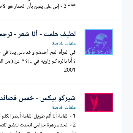
*** 3 - إني على يقين بأن الحمار هو الآخر يحلم و قد صار...
لطيف هلمت - أنا شعر - ترجمة
ملفات خاصة
في المرآة المح أحدهم و قد دس يده في جي
؟ أنا دائرة كم زا
2001 .
شيركو بيكس - خمس قصائد... 
ملفات خاصة
1 - القامة أنا ألم طويل القامة أبصر الك
2 - ا