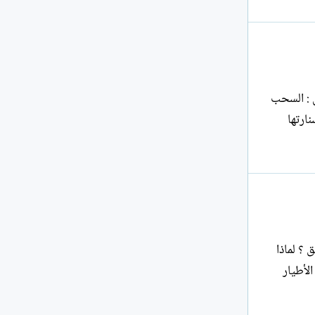
لف .. ! ***** 2 - عيد الميلاد أقول : السحب
رة ترمي السحب سنارتها
لق ؟ لماذا
ه خصيصا .. ؟ ***** 2 - لوحة أهاجر مع الأطيار .. ترى هل سترغب هذه الأطيار