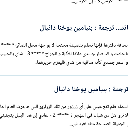
سي 3 - إن الكرسي...
... ترجمة : بنيامين يوخنا دانيال
أضناني التعب فتوسدت حذائي نائما عندها حلمت و قد صار جسدي ملاذا للأذبة و
أسمر جسدي كأنه ساقية من شاي فليمزج خريرهما...
رجمة : بنيامين يوخنا دانيال
شبك حدقت إلى السماء فلم تقع عيني على أي زرزور من تلك الزرازير التي هاجرت العام ال
فاستغربت ذلك و تساءلت مع نفسي منذهلا ترى هل من شباك في المهجر ؟ ***** 2 - تفادي إن هذا 