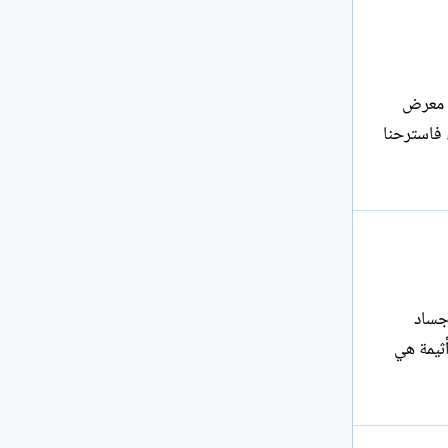
ة .. نائية عليه : سوف لن تتجول الشمس أمام شرفاتها و سوف لن يأتي الله لزيارتها .. ! *** 2 - معرض
لثلاثاء فاسترحنا
ن أجساد
طفال و ما هجرته من أطيار الغاب .. أثيمة هي الريح العصوف لكثرة الرمال و السدم ألتي ألقتها في مقل المدينة .. أثيمة هي