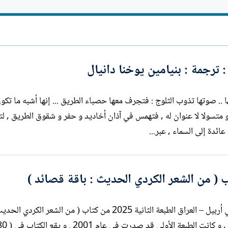
ل
ا
إ
ت
ن
ب
ش
ا
ء
: ترجمة : بنيامين يوخنا دانيال
ا .. صوتها تذوب الثلوج : فتجرف معها حصباء الطريق ... إنها أشبه ما تك
محب مغترب بائس ...
ائدة إلى السماء , عبر...
 ( من الشعر الكردي الحديث : باقة قصائد )
صدرت مؤخرا عن دار نشر ( كريستال ) في أربيل – العراق الطبعة الثانية 2025 من كتاب ( من الشعر ا