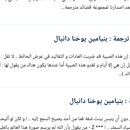
بعد اصدارنا لمجموعة قصائد مترجمة...
ترجمة : بنيامين يوخنا دانيال
 تقل : إن هذه الصبية قد ضربت العادات و التقاليد في عرض الحائط .. لا تقل : 
د )...
 بنيامين يوخنا دانيال
لكن دون أن ينبس ببنت شفة فما من أحد يصيخ السمع إليه .. ! و لكن لو أتيح
يتكلم فما أكثر العتاب الذي سيوجهه إلى صياد السمك .. ! *** 2 - من يقول بأن الله لم يرسم صورة هذا العا