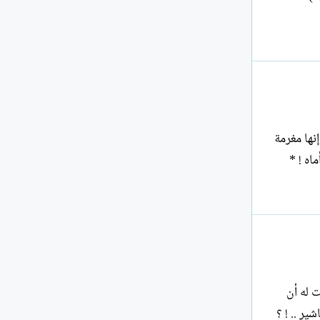
إنها مغرمة
بالعاصفة الهوجاء ... كفاك مثل هذه الأقاويل إن هي إلا أيام و تغدو هذه الصبية أما عندها يكون هناك من يقول لها : أماه ! *
ت له أن
لم بالطباشير .. ! ؟