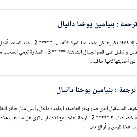
جمة : بنيامين يوخنا دانيال
من الأدب الكردي 1 - غلطة إن الحب ما هو إلا غلطة يكررها كل واحد منا للمرة الأ
هي الأخرى تحتفل بعيد ميلادها فتراها ترقص و تطبل على قمم الجبال الشاهقة ***** 3 - السنا
ن أحذيتها لانها حافية...
رجمة : بنيامين يوخنا دانيال
مستقبل ما الذي يخيف المستقبل الذي صار ينقر العاصفة الهامدة داخل رأسي مثل طائر اللق
لا يأتي إلي ليدخن السيكارة التي أشعلتها ل