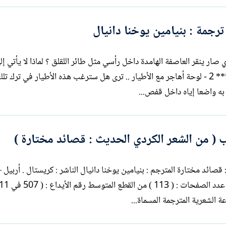
رجمة : بنيامين يوخنا دانيال
ي صار ينقر العاصفة الهامدة داخل رأسي مثل طائر اللقلق ؟ لماذا لا يأتي إ
السيكارة التي أشعلتها له خصيصا .. ؟ ***** 2 - لوحة أهاجر مع الأطيار .. ترى هل ست
 ( من الشعر الكردي الحديث : قصائد مختارة )
قصائد مختارة المترجم : بنيامين يوخنا دانيال الناشر : كريستال . أربيل –