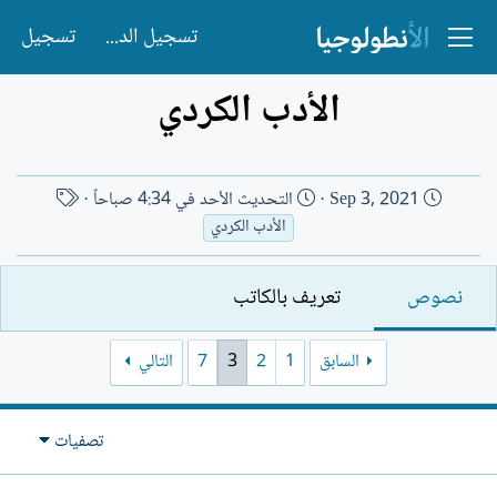
تسجيل الدخول
تسجيل
الأدب الكردي
ت
ا
Sep 3, 2021
التحديث
الأحد في 4:34 صباحاً
ا
س
الأدب الكردي
ر
م
ي
ا
نصوص
تعريف بالكاتب
خ
ل
ا
ك
ل
ا
السابق
1
2
3
7
التالي
إ
ت
ن
ب
ش
تصفيات
ا
ء