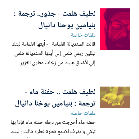
------------ عن ( من الشعر الكردي الحديث :
لطيف هلمت - جذور.. ترجمة :
لطيف هلمت .. قصائد مختارة ) , مطبعة
كريستال , أربيل – العراق 2001
بنيامين يوحنا دانيال
ملفات خاصة
قالت السنديانة للغمامة : - أيتها الغمامة ليتك
تبللين ريقي هلمي إلي أيتها السنديانة هلمي
إلي لأغدق عليك من زخات مطري الغزير
هلمي إلي .. علام وجلك ؟ فما أنا بفأس و لا
مسحاة - و لكنك بمنأى عني أيتها الغمامة و لي
لطيف هلمت .. حفنة ماء -
جذوري الضاربة في عمق الأرض لا .. سوف
لن أبرح مكاني هذا و إن قضيت نحبي من
ترجمة : بنيامين يوخنا دانيال
العطش الممض...
ملفات خاصة
حفنة ماء أخرجت من دجلة حفنة ماء فإذا بها
تبكي و تذرف الادمع قطرة قطرة قالت : ليتك