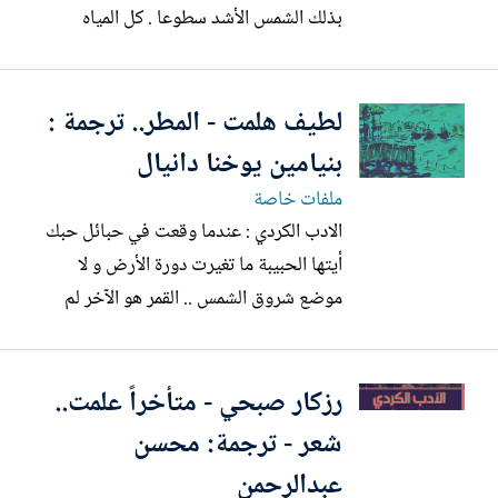
بذلك الشمس الأشد سطوعا . كل المياه
إتحدت فصارت بذلك أعظم فيضان . كل
سرحات الغاب التأمت و صارت سرحة واحدة
لطيف هلمت - المطر.. ترجمة :
فحطمت بذلك أمتن فأس .. !! ---------------
--------- - استحصلت موافقة الشاعر الخطية
بنيامين يوخنا دانيال
على ترجمة و نشر هذه القصيدة في 18 – 7
ملفات خاصة
1983...
الادب الكردي : عندما وقعت في حبائل حبك
أيتها الحبيبة ما تغيرت دورة الأرض و لا
موضع شروق الشمس .. القمر هو الآخر لم
يفقد لونه و ما تغير لون المياه .. و لكنها كانت
المرة الأولى التي شعرت بها بأريج البهجة و
رزكار صبحي - متأخراً علمت..
هو يبلل فؤادي قطرة .. قطرة كغيث كله عطر
و ماء ورد و عبير , فكنت بذلك أول من
شعر - ترجمة: محسن
يكتشف لغة...
عبدالرحمن