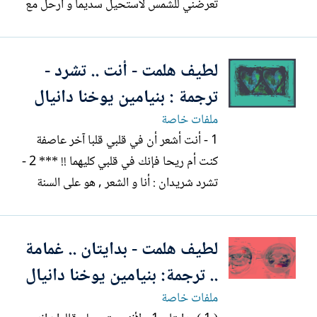
تعرضني للشمس لأستحيل سديما و أرحل مع
الذاريات إلى حيث ذرى كويستان الشم * ... -
--------------------------- * كويستان :
لطيف هلمت - أنت .. تشرد -
المناطق الجبلية الباردة . - استحصلت موافقة
الشاعر الخطية على ترجمة و نشر هذه...
ترجمة : بنيامين يوخنا دانيال
ملفات خاصة
1 - أنت أشعر أن في قلبي قلبا آخر عاصفة
كنت أم ريحا فإنك في قلبي كليهما !! *** 2 -
تشرد شريدان : أنا و الشعر , هو على السنة
الاحبة و أنا في هذي الأرض الكأباء .. ! *** --
------------------------ - عن ( من الشعر
لطيف هلمت - بدايتان .. غمامة
الكردي الحديث : لطيف هلمت .. قصائد
مختارة ) , مطبعة...
.. ترجمة: بنيامين يوخنا دانيال
ملفات خاصة