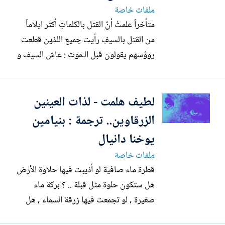
ملفات خاصة
متأخراً علمتُ أنٌ القتل بالكلماتِ أكثر ايلاماً
من القتل بالسيفِ رأيت جميع اللذين قطعت
روؤسهم يقولون قبل الـموت : عاش السيف و
الـموت للكلمة! متأخراً علمتُ أن العشق لم تكن
كذبة الطفولة التي تيمناً بحلوى سميتها فكيف
لطيف هلمت - لذات العينين
صدقتم هذه الوهم المرير متأخراً علمتُ أن
لايخلد سياسي كيف لم تروا كل تلك الجثث...
الزرقاوين.. ترجمة : بنيامين
يوخنا دانيال
ملفات خاصة
قطرة ماء صافية لو أذيبت فيها حلاوة الأرض
هل ستكون حلوة مثل قبلة .. ؟ بركة ماء
صغيرة , لو تجمعت فيها زرقة السماء , هل
ستكون زرقاء مثل عينيك ؟؟ ----------------