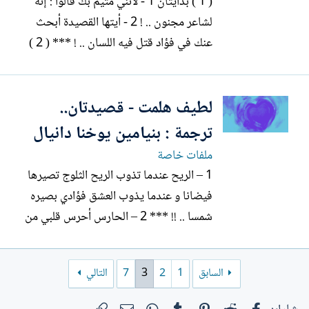
( 1 ) بدايتان 1 - لأنني متيم بك قالوا : إنه
لشاعر مجنون .. ! 2 - أيتها القصيدة أبحث
عنك في فؤاد قتل فيه اللسان .. ! *** ( 2 )
غمامة يدي : ريح و هذي الدنيا : ورق مقوى
يدي : ريح و هذي الدنيا : سديم و ثلج هذي
لطيف هلمت - قصيدتان..
الدنيا : رمدداء ؟ و هذي الدنيا : سطام منجل
يدي : مسن .. ...
ترجمة : بنيامين يوخنا دانيال
ملفات خاصة
1 – الريح عندما تذوب الريح الثلوج تصيرها
فيضانا و عندما يذوب العشق فؤادي بصيره
شمسا .. !! *** 2 – الحارس أحرس قلبي من
المساء و حتى الصباح كي لا تلتهمه سنورة
سغبى .. !! *** ---------------------------- -
السابق
1
2
3
7
التالي
عن ( من الشعر الكردي الحديث : لطيف هلمت
.. قصائد مختارة ) , مطبعة كريستال ...