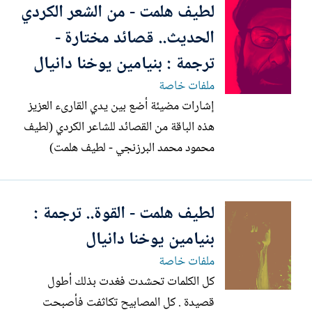
لطيف هلمت - من الشعر الكردي
جميع الأسئلة. تلك الورقة الصفراء ستسقط
مثل الأوراق الأخرى! سأضعُ يوماً ما...
الحديث.. قصائد مختارة -
ترجمة : بنيامين يوخنا دانيال
ملفات خاصة
إشارات مضيئة أضع بين يدي القارىء العزيز
هذه الباقة من القصائد للشاعر الكردي (لطيف
محمود محمد البرزنجي - لطيف هلمت)
مساهمة متواضعة للتعريف بالأدب الكردي,
وبالشعر الكردي على وجه الخصوص. و لا
لطيف هلمت - القوة.. ترجمة :
أدعي بأن هذه القصائد هي خير ما كتبه هذا
الشاعر, إذ أن اختياري لها كان مرتبطا بذوقي
بنيامين يوخنا دانيال
الخاص الذي كان له أكبر...
ملفات خاصة
كل الكلمات تحشدت فغدت بذلك أطول
قصيدة . كل المصابيح تكاثفت فأصبحت