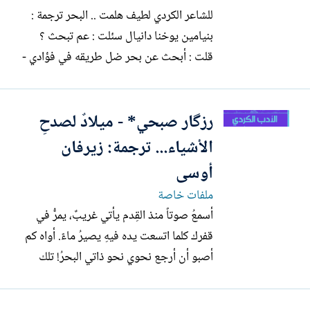
للشاعر الكردي لطيف هلمت .. البحر ترجمة :
بنيامين يوخنا دانيال سئلت : عم تبحث ؟
قلت : أبحث عن بحر ضل طريقه في فؤادي -
لا نفهمك ما الذي تقوله ؟ + ماذا إني لم أقل
شيئا بعد . أقول : إني أبكم لو قدرت على
رزگار صبحي* - ميلادٌ لصدحِ
الكلام لصرخت بملء فمي : هذه مدينة نائمة
هذه مدينة ميتة .. ! --------------------------
الأشياء... ترجمة: زيرفان
-----...
أوسى
ملفات خاصة
أسمعُ صوتاً منذ القِدم يأتي غريبٌ، يمرُّ في
قفرك كلما اتسعت يده فيهِ يصيرُ ماءً. أواه كم
أصبو أن أرجع نحوي نحو ذاتي البحرُ! تلك
الورقة الصفراء المتبقية يظهرُ فيها طريقٌ
لبيتٍ يسكنُ فيهِ شخصٌ أكثر رؤية منا يحمل