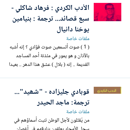
الأدب الكردي : فرهاد شاكلي -
سبع قصائد... ترجمة : بنيامين
يوخنا دانيال
ملفات خاصة
( 1 ) صوت أتسمعين صوت فؤادي ؟ إنه أشبه
بالآذان و هو يمور في مئذنة أحد المساجد
القديمة .. إنه ( بلال ) عشق هذا الدهر .. بعيدا
, تسمع خشخشة السلاسل و هي تصطك , و
صليل وقع الأسياف في بدحة روحي , و قد
قوبادي جليزاده - "شھيد"...
ترادفت عليها الأسقام . *** ( 2 ) أصابعك
الزجاجية ارسلي بنانك الزجاجية هذه فوق
ترجمة: ماجد الحيدر
قلبي ليشتعل هذا...
ملفات خاصة
من يُقتَلون لأجل الوطن تنبت أسماؤهم في
سجل الأمجاد يعلقون بنادقهم في أغصان