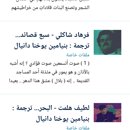
الشجر وتصنع البنات قلاداتٍ من خراطيشهم
الفارغة يطلقون اسمهم على مدرسة أو شارعٍ
أو حديقة يدفنونهم على وقع "أي رقيب"
فرهاد شاكلي - سبع قصائد...
يستلهم أهلهم تقاعد الشهداء يمشون في
الشوارع بهامات مرفوعة. أما أنا فسأموت من
ترجمة : بنيامين يوخنا دانيال
أجلك على عتبة بيتكم يمتزج دمى...
ملفات خاصة
( 1 ) صوت أتسمعين صوت فؤادي ؟ إنه أشبه
بالآذان و هو يمور في مئذنة أحد المساجد
القديمة .. إنه ( بلال ) عشق هذا الدهر .. بعيدا
, تسمع خشخشة السلاسل و هي تصطك , و
صليل وقع الاسياف في بدحة روحي , و قد
لطيف هلمت - البحر... ترجمة :
ترادفت عليها الاسقام . *** ( 2 ) أصابعك
الزجاجية ارسلي بنانك الزجاجية هذه فوق
بنيامين يوخنا دانيال
قلبي ليشتعل هذا...
ملفات خاصة