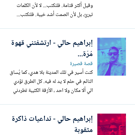
وقيل أكثر قتامة. فلنكتب... لا لأن الكلمات
تبرئ، بل لأن الصمت أشد خيبة. فلنكتب...
بدموع الأمهات والأرامل واليتامى، ونكتب عن
الذين أُعدموا غدرًا، وكيف تاهت نظراتهم في
إبراهيم حالي - ارتشفتني قهوة
الفراغ، ولم تجد أرواحهم ظلًا ولا غمامة. وعن
سقفٍ لا يكفّ عن الانهيار، وكيف ابتلع...
مُرّة...
قصة قصيرة
كنت أسير في تلك المدينة بلا هدي، كما يُساق
النائم في حلم لا يد له فيه. كل الطرق تؤدي
الي ألا مكان ولا احد ، الأزقة الكئيبة تطردني
كما يطرد الايمان ارواحاً غريبة وشريرة . كنت
أجرّ قدميَّ الوحيدتين كمن يجرُّ بقاياه بثقل ،
إبراهيم حالي - تداعيات ذاكرة
مقاومًا الانحناء في أرضٍ لا تُعير الراكعين
التفاتة. ثم… حدَثَ ما يشبه...
مثقوبة