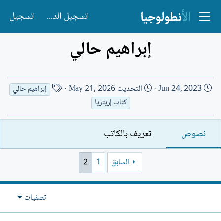
تسجيل الدخول
تسجيل
إبراهيم حالي
ت
ا
Jun 24, 2023
التحديث
May 21, 2026
إبراهيم حالي
ا
س
كتاب إريتريا
ر
م
ي
ا
نصوص
تعريف بالكاتب
خ
ل
ا
ك
ل
ا
السابق
1
2
إ
ت
ن
ب
ش
تصفيات
ا
ء