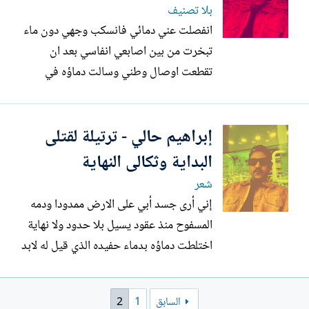
بلا تصنيف
انفصلت عني دمائي فانسكب وجهي دون ماء
تبخرت من بين اصابعي انفاسي بعد ان
تقطعت اوصال وطني وسالت دماؤه في
الصحراء وفي الفيافي تيتمت شوارعه
وسكنتها الاشباح وسممت اركانه الافاعي
إبراهيم حالي - ترتيلة لقتلى
وتهتكت شراينه في المنافي انفصلت عني
دمائي انسكب وجهي دون ماء وقحلت روحي
البداية وثكالى النهاية
وتشتت كذرات الرمال...
شعر
إني أرى جسد أبي على الارض ممدودا ودمه
المسفوح منذ عقود يسيل بلا حدود ولا نهاية
اختلطت دماؤه بدماء حفيده الذي قيل له لابد
له أن يرث الموت ويرفع الراية وجاء دوره في
الولاية ولكن وفق قانون الوصي الوصاية وما
السابق
1
2
زالت دماؤنا تسكب علي الطرقات والوديان