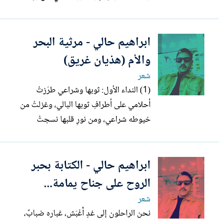
سكناه، تحوّل إلى ذكرى باهتة في دفاتر
الإيجارات المتأخرة، رقم مطموس في دفترٍ لا
ابراهيم حالي - مرثية البحر
أحد يفتحه. كان الليل ثقيلًا، لا من شدة البرد
فقط، بل من الصقيع الذي بدا وكأنه يحمل
والأم (هذيان غريق)
نية...
شعر
(1) النداء الأول: ثوبها وشراعي طرّزتُ
أحلامي على أطرافِ ثوبها البالي، وغزلتُ من
خيوطه شراعي، ومن نورِ قلبها نسجتُ
مصابيحَ دربي في الليالي. حملتُ الرحيلَ على
كتفي، وقادتني، بلا أقدام، أقداري. أُنازع
ابراهيم حالي - الكتابة بحبر
حضنَها الدافئ، وتبعثرني المنافي، وترسم
حلمي أوهامي. تُثقِل كاهلي الأيام، وترميني
الروح على جناح يمامة...
إلى حتفي...
شعر
نحن الراحلون إلى غدٍ أَغْبَش، غباره ضبابٌ،