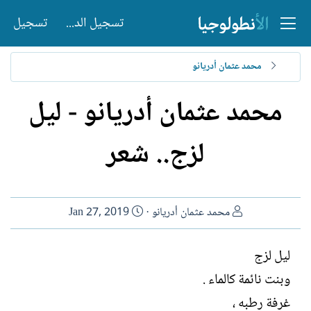
تسجيل الدخول
تسجيل
محمد عثمان أدريانو
محمد عثمان أدريانو - ليل
لزج.. شعر
ا
ت
محمد عثمان أدريانو
Jan 27, 2019
ل
ا
ك
ر
ليل لزج
ا
ي
وبنت نائمة كالماء .
ت
خ
ب
ا
غرفة رطبه ،