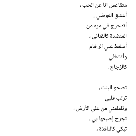
متقاعس انا عن الحب ،
أعشق الفوضي ..
أتدحرج في مره من
المنضدة كالقناني ،
أسقط علي الرخام
وأتشظي
كالزجاج .
تصحو البنت ،
ترتب قلبي
وتلملمني من علي الأرض ،
تجرح إصبعها بي ،
تبكي كالنافذة ،