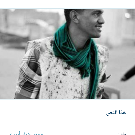
هذا النص
ملف
محمد عثمان أدريانو