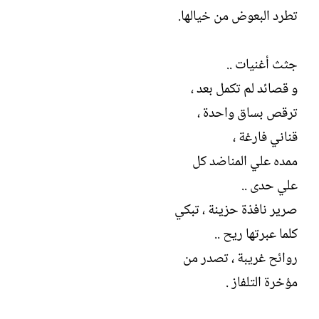
ل
تطرد البعوض من خيالها.
إ
ن
ش
جثث أغنيات ..
ا
ء
و قصائد لم تكمل بعد ،
ترقص بساق واحدة ،
قناني فارغة ،
ممده علي المناضد كل
علي حدى ..
صرير نافذة حزينة ، تبكي
كلما عبرتها ريح ..
روائح غريبة ، تصدر من
مؤخرة التلفاز .