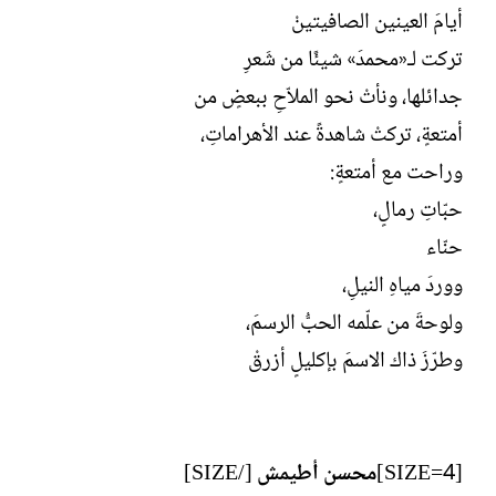
أيامَ العينين الصافيتينْ
تركت لـ«محمدَ» شيئًا من شَعرِ
جدائلها، ونأتْ نحو الملاّحِ ببعضٍ من
أمتعةٍ، تركتْ شاهدةً عند الأهراماتِ،
وراحت مع أمتعةٍ:
حبّاتِ رمالٍ،
حنّاء
ووردَ مياهِ النيلِ،
ولوحةَ من علّمه الحبُّ الرسمَ،
وطرّزَ ذاك الاسمَ بإكليلٍ أزرقْ
[SIZE=4]
محسن أطيمش
[/SIZE]