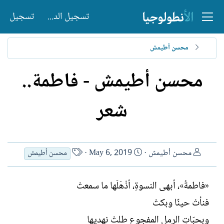
تسجيل الدخول
تسجيل
محسن أطيمش
محسن أطيمش - فاطمة..
شعر
ا
ت
ا
محسن أطيمش
May 6, 2019
محسن أطيمش
ل
ا
س
ك
ر
م
«فاطمةُ»، أبهى النسوةِ، أذْهَلَها ما سمعتْ
ا
ي
ا
ت
خ
ل
فنأتْ حينًا وبكتْ
ب
ا
ك
وبحبّاتِ الرملِ المفجوع طلتْ نهديها