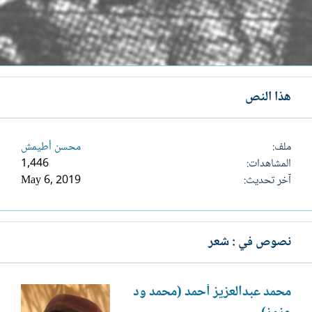
هذا النص
ملف
محسن أطيمش
المشاهدات
1,446
آخر تحديث
May 6, 2019
نصوص في : شعر
محمد عبدالعزيز أحمد (محمد ود