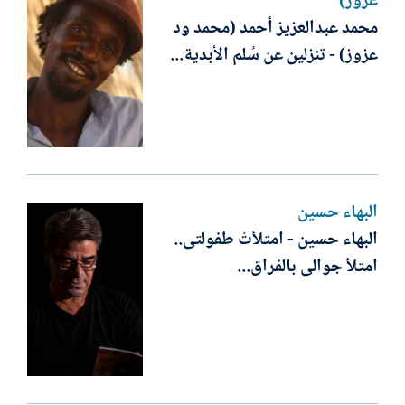
عزوز)
محمد عبدالعزيز أحمد (محمد ود
عزوز) - تنزلين عن سُلم الأبدية...
البهاء حسين
البهاء حسين - امتلأتْ طفولتى..
امتلأ جوالى بالفراق...