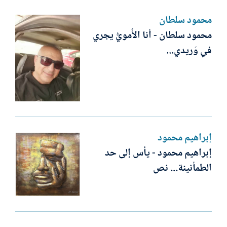
محمود سلطان
محمود سلطان - أنا الأُمويُّ يجري
في وَريدي...
إبراهيم محمود
إبراهيم محمود - يأس إلى حد
الطمأنينة... نص