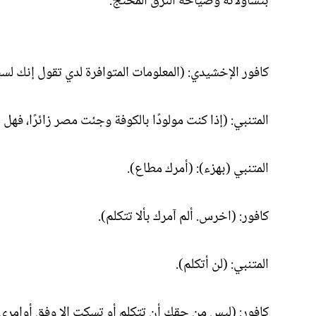
بتساؤلاته وصياحه النزق المحتج.
كافور الإخشيدي: (المعلومات المتوافرة لدي تقول إنك لس
المتنبي: (إذا كنت مولودًا بالكوفة وجئت مصر زائرًا، فهل 
المتنبي (بهزء): (أمرك مطاع).
كافور: (اخرس. ألم آمرك بألا تتكلم).
المتنبي: (لن أتكلم).
كافور: (ليس من حقك أن تتكلم أو تسكت إلا وفق أوامري.