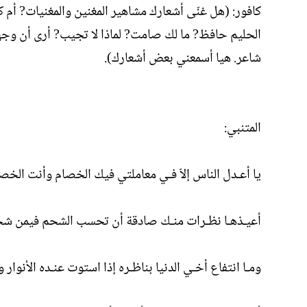
كافور: (هل غنّى أشعارك مشاهير المغنين والمغنيات? أم كلث
الحليم حافظ? ما لك صامت? لماذا لا تجيب? أرى أن وجهك
شاعر. هيا أسمعني بعض أشعارك).
المتنبي:
يا أعـدل الناس إلاّ فـي معاملتي فيك الخصام وأنت الخص
أعيـذهـا نظـرات منـك صادقة أن تحسب الشحم فيمن شح
ومـا انتفاع أخـي الدنيا بناظـره إذا استوت عنـده الأنوار و