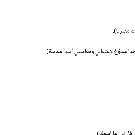
ت مصريا).
هذا مسوِّغ لاعتقالي ومعاملتي أسوأ معاملة).
 قل لي: ما اسمك).