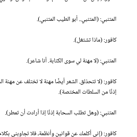
المتنبي: (المتنبي.. أبو الطيب المتنبي).
كافور: (ماذا تشتغل).
المتنبي: (لا مهنة لي سوى الكتابة. أنا شاعر).
كافور: (لا تتحذلق. الشعر أيضًا مهنة لا تختلف عن مهنة ا
إذنًا من السلطات المختصة).
المتنبي: (وهل تطلب السحابة إذنًا إذا أرادت أن تمطر).
كافور: (إني أكلمك عن قوانين وأنظمة، فلا تجاوبني بك