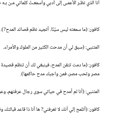
أنا الذي نظـر الأعمـى إلى أدبي وأسمعـتْ كلماتي مـن بـه
كافور: (ما سمعته ليس سيِّئًا. أتجيد نظم قصائد المدح?).
المتنبي: (سبق لي أن مدحت الكثير من الملوك والأمراء.
كافور: (ما دمت تتقن المدح، فينبغي لك أن تنظم قصيدة 
مصر وتحب مصر، فمن واجبك مدح حاكمها).
المتنبي: (أنا لم أمدح في حياتي سوى رجال عرفتهم، وعر
كافور: (أتلمح إلي أنك لا تعرفني? ها أنا ذا قاعد قبالتك