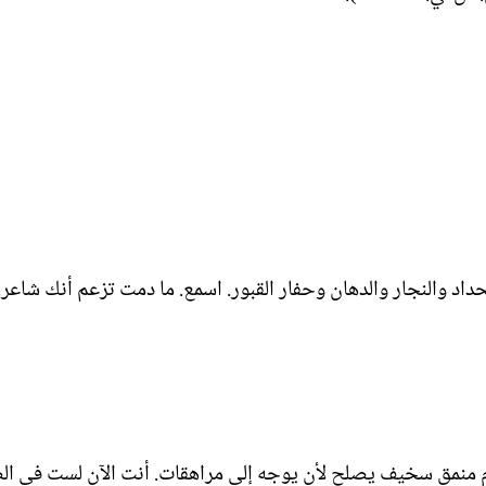
لحداد والنجار والدهان وحفار القبور. اسمع. ما دمت تزعم أنك شاعر
لام منمق سخيف يصلح لأن يوجه إلى مراهقات. أنت الآن لست في ال