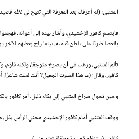
المتنبي: (لم أعرفك بعد المعرفة التي تتيح لي نظم قصي
فابتسم كافور الإخشيدي، وأشار بيده إلى أعوانه، فهجموا
بالعصا ضربًا على باطن قدميه، بينما راح بعضهم الآخر ير
تألم المتنبي، ورغب في أن يصرخ متوجعًا، ولكنه قاوم، وك
كافور، وقال: (ما هذا الصوت الجميل? أنت لست شاعرًا. أنت
وحين تحول صراخ المتنبي إلى بكاء ذليل، أمر كافور بال
ووقف المتنبي أمام كافور الإخشيدي محني الرأس بذل، مب