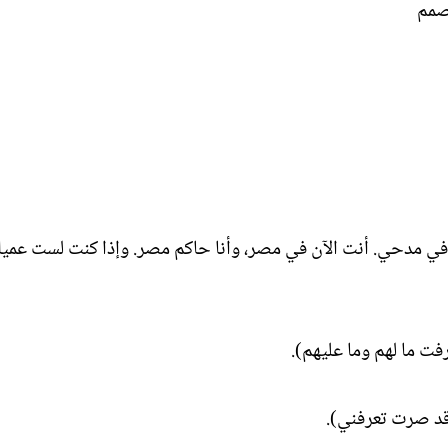
 صمم
في مدحي. أنت الآن في مصر، وأنا حاكم مصر. وإذا كنت لست عميلاً
فت ما لهم وما عليهم).
 وقد صرت تعرفني).