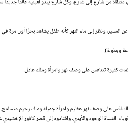
متنقلاً من شارعٍ إلى شارع، وكل شارع يبدو لعينيه عالمًا جديدًا س
ل
ا
إ
ت
ن
ب
ش
عن المسير، ونظر إلى ماء النهر كأنه طفل يشاهد بحرًا أول مرة في ح
ا
ء
عة وبطولة).
 كلمات كثيرة تتنافس على وصف نهر وامرأة وملك عادل.
في التنافس على وصف نهر عظيم وامرأة جميلة وملك رحيم متسامح. 
اء، القساة الوجوه والأيدي، واقتادوه إلى قصر كافور الإخشيدي غي