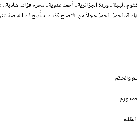
وم.. لبلبلة.. وردة الجزائرية.. أحمد عدوية.. محرم فؤاد.. شادية.. ع
 قد احمرّ.. احمرّ خجلاً من افتضاح كذبك. سأُتيح لك الفرصة لتث
ـم والحكم
مه ورم
الظلـم