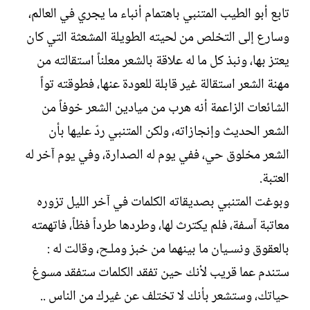
ش
تابع أبو الطيب المتنبي باهتمام أنباء ما يجري في العالم،
ا
وسارع إلى التخلص من لحيته الطويلة المشعثة التي كان
ء
يعتز بها، ونبذ كل ما له علاقة بالشعر معلناً استقالته من
مهنة الشعر استقالة غير قابلة للعودة عنها، فطوقته تواً
الشائعات الزاعمة أنه هرب من ميادين الشعر خوفاً من
الشعر الحديث وإنجازاته، ولكن المتنبي ردّ عليها بأن
الشعر مخلوق حي، ففي يوم له الصدارة، وفي يوم آخر له
العتبة.
وبوغت المتنبي بصديقاته الكلمات في آخر الليل تزوره
معاتبة آسفة، فلم يكترث لها، وطردها طرداً فظاً، فاتهمته
بالعقوق ونسـيان ما بينهما من خبز وملـح، وقالت له :
ستندم عما قريب لأنك حين تفقد الكلمات ستفقد مسوغ
حياتك، وستشعر بأنك لا تختلف عن غيرك من الناس ..