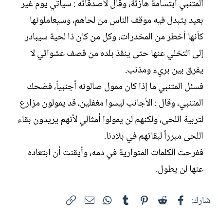
المتنبي ابتسامة هازئة، وقال لأصدقائه : سيأتي يوم غير
بعيد يتبدل فيه موقف الناس من لحاهم، وسيعاملونها
كأنها أخطر من المخدرات، وكل من كان ذا لحية سيبادر
إلى التخلي عنها حتى ينقذ بلده من قصف عشوائي لا
يفرق بين بريء ومذنب.
فسئل المتنبي ما إذا كان ممول صالونه أجنبياً، فضحك
المتنبي، وقال : الأجانب ليسوا مغفلين، قد يمولون مزارع
لتربية اللحى، ولكنهم لن يمولوا أمثالي لأنهم يريدون بقاء
اللحى مبرراً لبقائهم في بلادنا.
ففرحت الكلمات المتوارية في دمه، وأيقنت أن ابتعاده
عنها لن يطول.
فيسبوك
Reddit
Pinterest
Tumblr
WhatsApp
الرابط
البريد الإلكتروني
شارك: