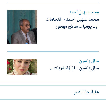
محمد سهيل أحمد
مـحمد سـهيل احـمد - اقتحامات
او.. يوميات سطح مهجور
منال ياسين
منال ياسين - قزازة شربات...
شارك هذا النص