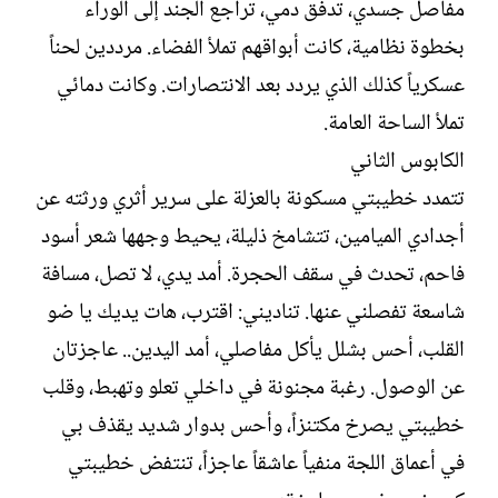
مفاصل جسدي، تدفق دمي، تراجع الجند إلى الوراء
بخطوة نظامية، كانت أبواقهم تملأ الفضاء. مرددين لحناً
عسكرياً كذلك الذي يردد بعد الانتصارات. وكانت دمائي
تملأ الساحة العامة.‏
الكابوس الثاني‏
تتمدد خطيبتي مسكونة بالعزلة على سرير أثري ورثته عن
أجدادي الميامين، تتشامخ ذليلة، يحيط وجهها شعر أسود
فاحم، تحدث في سقف الحجرة. أمد يدي، لا تصل، مسافة
شاسعة تفصلني عنها. تناديني: اقترب، هات يديك يا ضو
القلب، أحس بشلل يأكل مفاصلي، أمد اليدين.. عاجزتان
عن الوصول. رغبة مجنونة في داخلي تعلو وتهبط، وقلب
خطيبتي يصرخ مكتنزاً، وأحس بدوار شديد يقذف بي
في أعماق اللجة منفياً عاشقاً عاجزاً، تنتفض خطيبتي