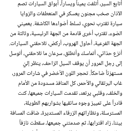
أتابع السير، أتلفت يميناً ويساراً، أبواق السيارات تصم
الآذان صخب مجنون يعسكر في المنعطفات والزوايا
سيارة تقترب نحوي، تسلط أضواءها الكاشفة. يعميني
الضوء، تقترب أخرى قادمة من الجهة الرئيسية، وثالثة من
الجهة الفرعية، أحاول الهروب، أركض، تلاحقني السيارات.
أنزع حذائي، أتماسك وأنطلق، سرعان ما تلاحقني، أتوسل
إلى رجل المرور أن يوقف السيل الزاحف، ينظر إليّ
مستهزئاً ضاحكاً. تحجر اللون الأخضر في شارات المرور،
غاب البرتقالي والأحمر، كل المنافذ مسدودة من الأمام
والخلف، وقلبي يرتعد، تقدمت السيارات جميعها، كنت
قادراً على تمييز وجوه سائقيها بشواربهم الطويلة،
المسترسلة، ونظاراتهم الزرقاء المستديرة، ضاقت المسافة
بيننا، زاد اقترابها، ثم صدمتني جميعها، سقطت نازفاً