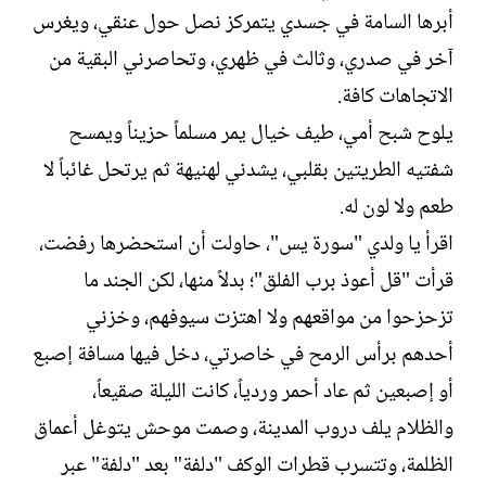
أبرها السامة في جسدي يتمركز نصل حول عنقي، ويغرس
آخر في صدري، وثالث في ظهري، وتحاصرني البقية من
الاتجاهات كافة.‏
يلوح شبح أمي، طيف خيال يمر مسلماً حزيناً ويمسح
شفتيه الطريتين بقلبي، يشدني لهنيهة ثم يرتحل غائباً لا
طعم ولا لون له.‏
اقرأ يا ولدي "سورة يس"، حاولت أن استحضرها رفضت،
قرأت "قل أعوذ برب الفلق"؛ بدلاً منها، لكن الجند ما
تزحزحوا من مواقعهم ولا اهتزت سيوفهم، وخزني
أحدهم برأس الرمح في خاصرتي، دخل فيها مسافة إصبع
أو إصبعين ثم عاد أحمر وردياً، كانت الليلة صقيعاً،
والظلام يلف دروب المدينة، وصمت موحش يتوغل أعماق
الظلمة، وتتسرب قطرات الوكف "دلفة" بعد "دلفة" عبر