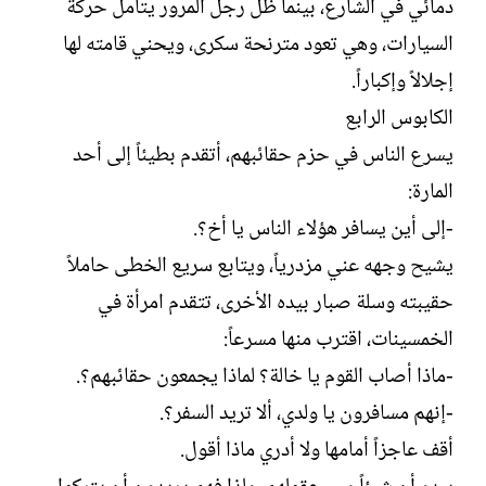
دمائي في الشارع، بينما ظل رجل المرور يتأمل حركة
السيارات، وهي تعود مترنحة سكرى، ويحني قامته لها
إجلالاً وإكباراً.‏
الكابوس الرابع‏
يسرع الناس في حزم حقائبهم، أتقدم بطيئاً إلى أحد
المارة:‏
-إلى أين يسافر هؤلاء الناس يا أخ؟.‏
يشيح وجهه عني مزدرياً، ويتابع سريع الخطى حاملاً
حقيبته وسلة صبار بيده الأخرى، تتقدم امرأة في
الخمسينات، اقترب منها مسرعاً:‏
-ماذا أصاب القوم يا خالة؟ لماذا يجمعون حقائبهم؟.‏
-إنهم مسافرون يا ولدي، ألا تريد السفر؟.‏
أقف عاجزاً أمامها ولا أدري ماذا أقول.‏