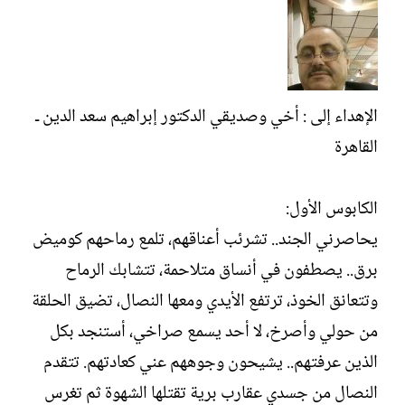
ل
ا
إ
ت
ن
ب
ش
ا
ء
الإهداء إلى : أخي وصديقي الدكتور إبراهيم سعد الدين ـ
القاهرة
الكابوس الأول:‏
يحاصرني الجند.. تشرئب أعناقهم، تلمع رماحهم كوميض
برق.. يصطفون في أنساق متلاحمة، تتشابك الرماح
وتتعانق الخوذ، ترتفع الأيدي ومعها النصال، تضيق الحلقة
من حولي وأصرخ، لا أحد يسمع صراخي، أستنجد بكل
الذين عرفتهم.. يشيحون وجوههم عني كعادتهم. تتقدم
النصال من جسدي عقارب برية تقتلها الشهوة ثم تغرس