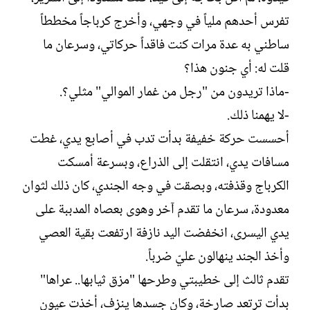
تفرس أحدهم ملياً في وجهي، وأخرج كرباجاً مخططاً
ساطني به عدة مرات كنت فاقداً حركاتي، وسرعان ما
قلت له: أي جنون هذا؟‏
-ماذا تريدون من "رجل من غمار الموالي" مثلي؟.‏
-لا يهمنا ذلك.‏
أحسست حركة خفيفة بدأت تدب في أصابع يدي، غطت
مسافات يدي، انتقلت إلى الذراع، وبسرعة أمسكت
الكرباج وقذفته، وبصقت في وجه الجندي، كان ذلك لثوان
معدودة، سرعان ما تقدم آخر وهوى بعصاه المدببة على
يدي اليسرى، انخفضت اليد نازفة ارتفعت بقية العصي
وأخذ الجند ينهالون عليّ ضرباً.‏
تقدم ثالث إلى خطيبتي وطرحها "مزق ثيابها.. عراها"
بدأت ترتعد صارخة، وكان جسدها ينزف، أخذت عيون