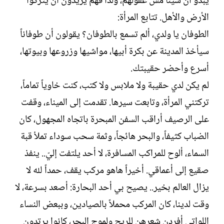
يبدو أن شيئاً مس عقولهم، ولذا فهم يريدون أن يتركوا
الأرض والأهل. تتابع المرأة:‏
الطوفان يا ولدي، ألم تسمع بالطوفان؟ يقولون أن طوفاناً
سيأخذ المدينة عن بكرة أبيها، مواشيها وزروعها وبيوتها،
أسرع وأحضر حقيبتك.‏
لم يكن لدي حقيبة ولا ملابس ولا كتب، كنت خاوياً تماماً،
تركتني المرأة، وتابعت سيرها. تقدمت إلى الميناء، وقفت
على الرصيف أراقب السفن المبحرة باتجاه المجهول، كان
الضباب كثيفاً، والبحر هائجاً، وثمة سحب سوداء تملأ قبة
السماء، ألوح للمراكب المسافرة، لا أحد يلتفت إليّ.. ينفذ
صقيع إلى أعماقي. أخيراً هاهو مركب يقف، حمداً لله لا
يزال العالم بخير.. يصيح بي أحد البحارة: أصعد بسرعة، لا
وقت لدينا، كان المركب محملاً بالصيادين، وببعض النساء
اللواتي أفردن شعرهن للريح ولموج البحر، كانوا يرتدون