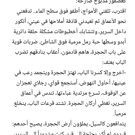
كعصفور مذبوح صارخة:‏
اقترب، تلفني الأمواج، أطفو فوق سطح الماء.. تدفعني
نحو الأعماق ثم تعيدني قاذفة أملاحها في عيني، أتكور
داخل السرير، وتتشابك أخطبوطات مشكلة حلقة دائرية
أبدو وسطها حبة رمل مرمية فوق الشاطئ. ضربات قوية
على باب الحجرة، هاهم قادمون، أعقاب بنادقهم تضرب
الباب بعنف:‏
-اخرج وإلا كسرنا الباب، تهتز الحجرة ويتجمد رعب في
عينيها، أحاول النهوض، أستجمع قواي، رجلاي تعجزان
عن الوقوف، تسرع مرتدية عباءتها، تندس في أعماق
السرير، تغطي أركان الحجرة. تشتد قرعات الباب، ينخلع
مرمياً.‏
يتدافعون كالسيل، يملؤون أرض الحجرة، يصيح أحدهم:
قيدوه، لم أكن بحاجة إلى قيد، كنت مشدوداً إلى السرير،