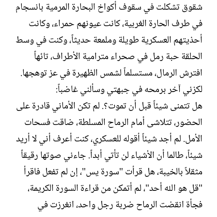
شقوق تشكلت في سقوف أكواخ البحارة المرمية بانسجام
في طرف الحارة الغربية، كانت عيونهم حمراء، وكانت
أحذيتهم العسكرية طويلة وملمعة حديثاً، وكنت في وسط
الحلقة حبة رمل في صحراء مترامية الأطراف، تائهاً
افترش الرمال، مستسلماً لشمس الظهيرة في عز توهجها.
لكزني آخر برمحه في جبهتي وسألني غاضباً:‏
هل تتمنى شيئاً قبل أن تموت؟. لم تكن الأماني قادرة على
الحضور، تتلاشى أمام الرماح المسلطة، ضاقت فسحات
الأمل. لم أجد شيئاً أقوله للعسكري، كنت أعرف أني لا أريد
شيئاً، طالما أن الأشياء لن تأتي أبداً. جاءني صوتها رقيقاً
مثقلاً بالخيبة، هل قرأت "سورة يس"، إن لم تفعل فاقرأ
"قل هو الله أحد"، لم أتمكن من قراءة السورة الكريمة،
فجأة انقضت الرماح ضربة رجل واحد، انغرزت في