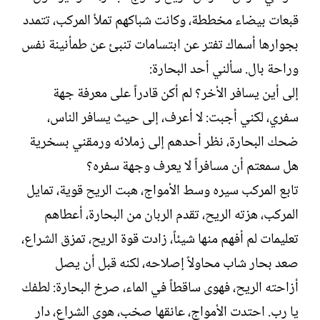
قبعات بيضاء مخططة، وكانت شباكهم تملأ المركب، تتمدد
بجوارها أسماك تفتر عن ابتسامات تنبئ عن طمأنينة نفس
وراحة بال. سألني أحد البحارة:‏
إلى أين يسافر الأخر؟ لم أكن قادراً على معرفة جهة
سفري، لكني أجبت: لا أعرف، إلى حيث يسافر الناس،
ضحك البحارة، نظر أحدهم إلى زملائه ورمقني بسخرية
هل سمعتم أن مسافراً لا يعرف وجهة سفره؟‏
تابع المركب سيره وسط الأمواج، هبت الريح قوية، تمايل
المركب، هزته الريح، تقدم الربان من البحارة، أعطاهم
تعليمات لم أفهم منها شيئاً، زادت قوة الريح، تمزق الشراع،
صعد بحار شاب محاولاً إصلاحه، لكنه قبل أن يصل
أزاحته الريح، فهوى ساقطاً في الماء، صرخ البحارة: لطفك
يا رب. احتدت الأمواج، عانقها صخب، هوى الشراع، دار