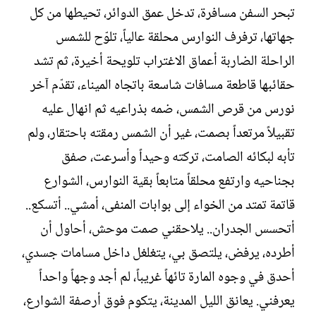
تبحر السفن مسافرة، تدخل عمق الدوائر، تحيطها من كل
جهاتها، ترفرف النوارس محلقة عالياً، تلوّح للشمس
الراحلة الضاربة أعماق الاغتراب تلويحة أخيرة، ثم تشد
حقائبها قاطعة مسافات شاسعة باتجاه الميناء، تقدّم آخر
نورس من قرص الشمس، ضمه بذراعيه ثم انهال عليه
تقبيلاً مرتعداً بصمت، غير أن الشمس رمقته باحتقار، ولم
تأبه لبكائه الصامت، تركته وحيداً وأسرعت، صفق
بجناحيه وارتفع محلقاً متابعاً بقية النوارس، الشوارع
قاتمة تمتد من الخواء إلى بوابات المنفى، أمشي.. أتسكع..
أتحسس الجدران.. يلاحقني صمت موحش، أحاول أن
أطرده، يرفض، يلتصق بي، يتغلغل داخل مسامات جسدي،
أحدق في وجوه المارة تائهاً غريباً، لم أجد وجهاً واحداً
يعرفني. يعانق الليل المدينة، يتكوم فوق أرصفة الشوارع،