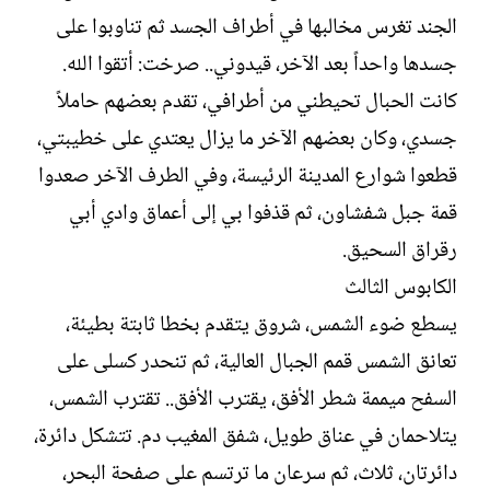
الجند تغرس مخالبها في أطراف الجسد ثم تناوبوا على
جسدها واحداً بعد الآخر، قيدوني.. صرخت: أتقوا الله.
كانت الحبال تحيطني من أطرافي، تقدم بعضهم حاملاً
جسدي، وكان بعضهم الآخر ما يزال يعتدي على خطيبتي،
قطعوا شوارع المدينة الرئيسة، وفي الطرف الآخر صعدوا
قمة جبل شفشاون، ثم قذفوا بي إلى أعماق وادي أبي
رقراق السحيق.‏
الكابوس الثالث‏
يسطع ضوء الشمس، شروق يتقدم بخطا ثابتة بطيئة،
تعانق الشمس قمم الجبال العالية، ثم تنحدر كسلى على
السفح ميممة شطر الأفق، يقترب الأفق.. تقترب الشمس،
يتلاحمان في عناق طويل، شفق المغيب دم. تتشكل دائرة،
دائرتان، ثلاث، ثم سرعان ما ترتسم على صفحة البحر،