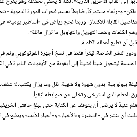
ق إلى ألعاب الآخرين النارية»، لكنه لا يخفي تحفظّه وهو يعرّج ع
ل
كن» و«ربّما» مستدركاً، ضابطاً نفسه، فخراب الدورة الدموية «تتع
إ
ن
 التفاصيل القابلة للاكتناز» وربما نجح رياض في «أساطير يومية» في
ش
هم الكلمات وتعمد التهويل والتهاويل ما تزال ماثلة».
ا
ء
ل أن تطبع أعماله الكاملة.
ة ودور النشر الخاصة، ليُقرأ فقط في نسخ أجهزة الفوتوكوبي وثم ف
ح المبدعة ليتحول شيئاً فشيئاً إلى أيقونة من الأيقونات النادرة في الك
ة بيولوجية، بدون شهوة ولا شهية، ظل وما يزال يكتب، لا شغف، لا
رق للمعلم الذي استرخى وتخلى عن ضوابطه ليُقرأ،
معلّم عنيدٌ لا يرضى أن يتوقف عن الكتابة حتى يبلغ حافتي الخريف
بث أن ينشر في «السفير» و«الأخبار» و«أخبار الأدب» ويطبع في ا