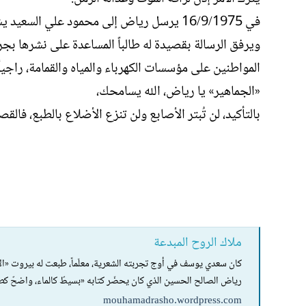
في 16/9/1975 يرسل رياض إلى محمود علي ا
ويرفق الرسالة بقصيدة له طالباً المساعدة على نشرها بج
المواطنين على مؤسسات الكهرباء والمياه والقمامة، راجيا
«الجماهير» يا رياض، الله يسامحك،
بالتأكيد، لن تُبتر الأصابع ولن تنزع الأضلاع بالطبع، فالقصي
ملاك الروح المبدعة
كان سعدي يوسف في أوج تجربته الشعرية، معلّماً، طبعت له بيروت «الأ
رياض الصالح الحسين الذي كان يحضّر كتابه «بسيطٌ كالماء، واضحٌ
mouhamadrasho.wordpress.com