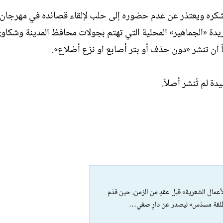
لسعيد يشكره ويعتذر عن عدم حضوره إلى حلب لإلقاء قصائده في مهرجان
ريدة «الجماهير» المحلية التي تهتم بجولات محافظ المدينة وشكاو
ً ان تنشر «دون حذف أو بتر أصابع او نزع أضلاع».
دة لم تُنشر أصلاً.
عمال الشعرية» قبل عقدٍ من الزمن، حين قدّم
 كطلقة مسدّس» ليصدر عن دارٍ صغي…