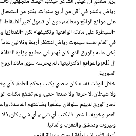
يرى سعدي أن عيني الشاعر حينئذٍ، «ليستا متجهتين كالساب
رياض بالنشر في أقل من أربع سنوات، يكثر من استعمال «ل
على موانع الواقع ومعالمه، دون أن تتمهل كثيراً لالتقاط
«السيطرة على مادته الواقعية وتكثيفها» لكن «الفنتازيا وو
في العام نفسه سيموت رياض لننتظر أربعة وثلاثين عاماً قب
بُخل عليه بالورق الذي كان يُهدر في مطابع وزارة الثقاف
ال pdf والمواقع الأنترنيتية، لم يحرسه سوى ملاك الرو
السورية.
خلال الوقت نفسه كان سعدي يكتب بحكم العادة، كأي وظيف
ولا شيطان، لا حرفة ولا صنعة حتى، ولم تشفع مكنات الو
تجار الورق لديهم سلوفان ليغلّفوا بضاعتهم الفاسدة، وال
العمر وخريف الشعر، فليكتب أي شيء، أي شيء كان، فلا يل
وبيروت ودمشق والمغرب وألمانيا.
يُترك الأمر إذن لرأفة الموت وعدالة الزمن.