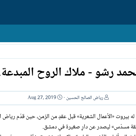
مد رشو - ملاك الروح المبدعة.
ا
ت
رياض الصالح الحسين
Aug 27, 2019
ل
ا
ك
ر
ه بيروت «الأعمال الشعرية» قبل عقدٍ من الزمن، حين قدّم رياض ا
ا
ي
طلقة مسدّس» ليصدر عن دارٍ صغيرة في دمشق.
ت
خ
ب
ا