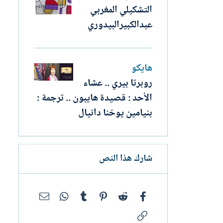
التشكيلي المغربي
عبدالكبيرالبيدوري
هايكو
روبرتا بيري .. عشاء
الأحد : قصيدة هايبون .. ترجمة :
بنيامين يوخنا دانيال
شارك هذا النص
فيسبوك
Reddit
Pinterest
Tumblr
WhatsApp
البريد الإلك
الرابط