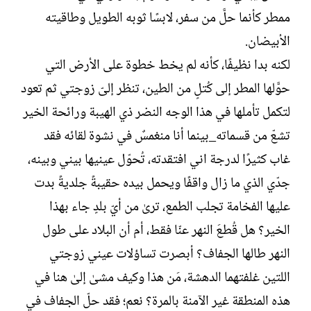
ل
ا
ممطر كأنما حلَّ من سفر، لابسًا ثوبه الطويل وطاقيته
إ
ت
ن
ب
الأبيضان.
ش
لكنه بدا نظيفًا، كأنه لم يخط خطوة على الأرض التي
ا
ء
حوَّلها المطر إلى كُتلٍ من الطين، تنظر إلىّ زوجتي ثم تعود
لتكمل تأملها في هذا الوجه النضر ذي الهيبة ورائحة الخير
تشعّ من قسماته_بينما أنا منغمسٌ في نشوة لقائه فقد
غاب كثيرًا لدرجة اني افتقدته، تُحوّل عينيها بيني وبينه،
جدّي الذي ما زال واقفًا ويحمل بيده حقيبةً جلديةً بدت
عليها الفخامة تجلب الطمع، ترىٰ من أيّ بلدٍ جاء بهذا
الخير؟ هل قُطعَ النهر عنّا فقط، أم أن البلاد على طول
النهر طالها الجفاف؟ أبصرت تساؤلات عيني زوجتي
اللتين غلفتهما الدهشة، مَن هذا وكيف مشىٰ إلىٰ هنا في
هذه المنطقة غير الآمنة بالمرة؟ نعم؛ فقد حلّ الجفاف في