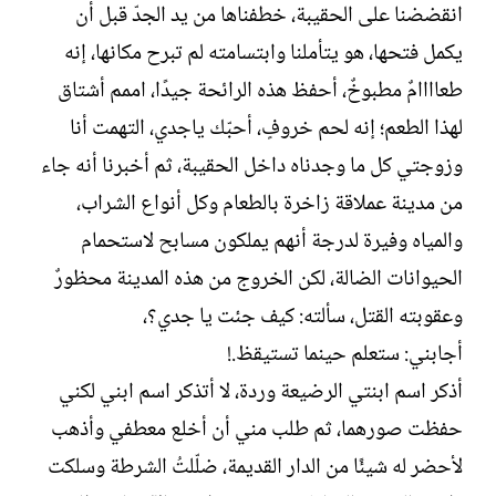
انقضضنا على الحقيبة، خطفناها من يد الجدّ قبل أن
يكمل فتحها، هو يتأملنا وابتسامته لم تبرح مكانها، إنه
طعاااامٌ مطبوخٌ، أحفظ هذه الرائحة جيدًا، اممم أشتاق
لهذا الطعم؛ إنه لحم خروفٍ، أحبّك ياجدي، التهمت أنا
وزوجتي كل ما وجدناه داخل الحقيبة، ثم أخبرنا أنه جاء
من مدينة عملاقة زاخرة بالطعام وكل أنواع الشراب،
والمياه وفيرة لدرجة أنهم يملكون مسابح لاستحمام
الحيوانات الضالة، لكن الخروج من هذه المدينة محظورٌ
وعقوبته القتل، سألته: كيف جئت يا جدي؟،
أجابني: ستعلم حينما تستيقظ.!
أذكر اسم ابنتي الرضيعة وردة، لا أتذكر اسم ابني لكني
حفظت صورهما، ثم طلب مني أن أخلع معطفي وأذهب
لأحضر له شيئًا من الدار القديمة، ضلّلتُ الشرطة وسلكت