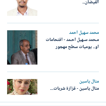
الفيضان..
محمد سهيل أحمد
مـحمد سـهيل احـمد - اقتحامات
او.. يوميات سطح مهجور
منال ياسين
منال ياسين - قزازة شربات...