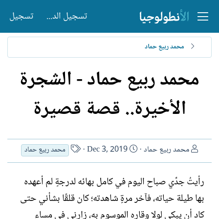
تسجيل الدخول
تسجيل
محمد ربيع حماد
محمد ربيع حماد - الشجرة
الأخيرة.. قصة قصيرة
ا
ت
ا
محمد ربيع حماد
Dec 3, 2019
محمد ربيع حماد
ل
ا
س
ك
ر
م
رأيتُ جدِّي صباح اليوم في كامل بهائه لدرجةٍ لم أعهده
ا
ي
ا
ت
خ
ل
بها طيلة حياته، فآخر مرةٍ شاهدته؛ كان قلقًا بشأني حتى
ب
ا
ك
كاد أن يبكي لولا وقاره الموسوم به، زارني في مساء