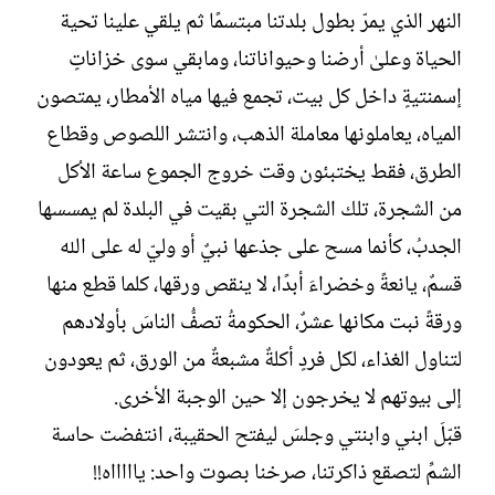
النهر الذي يمرّ بطول بلدتنا مبتسمًا ثم يلقي علينا تحية
الحياة وعلىٰ أرضنا وحيواناتنا، ومابقي سوى خزاناتٍ
إسمنتيةٍ داخل كل بيت، تجمع فيها مياه الأمطار، يمتصون
المياه، يعاملونها معاملة الذهب، وانتشر اللصوص وقطاع
الطرق، فقط يختبئون وقت خروج الجموع ساعة الأكل
من الشجرة، تلك الشجرة التي بقيت في البلدة لم يمسسها
الجدبُ، كأنما مسح على جذعها نبيٌ أو وليّ له على الله
قسمٌ، يانعةً وخضراءَ أبدًا، لا ينقص ورقها، كلما قطع منها
ورقةً نبت مكانها عشرٌ، الحكومةُ تصفُّ الناسَ بأولادهم
لتناول الغذاء، لكل فردٍ أكلةٌ مشبعةٌ من الورق، ثم يعودون
إلى بيوتهم لا يخرجون إلا حين الوجبة الأخرى.
قبّلَ ابني وابنتي وجلسَ ليفتح الحقيبة، انتفضت حاسة
الشمِّ لتصقع ذاكرتنا، صرخنا بصوت واحد: ياااااه!!