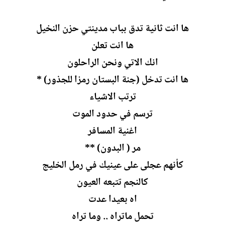
ل
إ
ن
ها انت ثانية تدق بباب مدينتي حزن النخيل
ش
ها انت تعلن
ا
ء
انك الاتي ونحن الراحلون
ها انت تدخل (جنة البستان رمزا للجذور) *
ترتب الاشياء
ترسم في حدود الموت
اغنية المسافر
مر ( البدون) **
كأنهم عجلى على عينيك في رمل الخليج
كالنجم تتبعه العيون
اه بعيدا عدت
تحمل ماتراه .. وما تراه