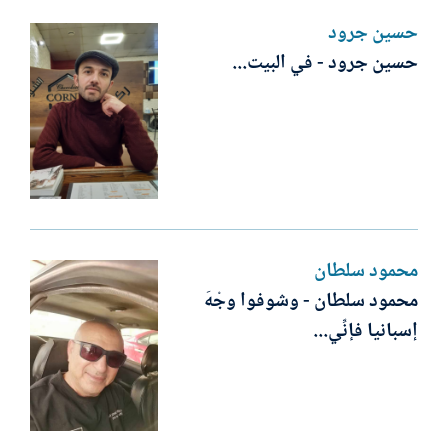
حسين جرود
حسين جرود - في البيت...
محمود سلطان
محمود سلطان - وشوفوا وجْهَ
إسبانيا فإنِّي...