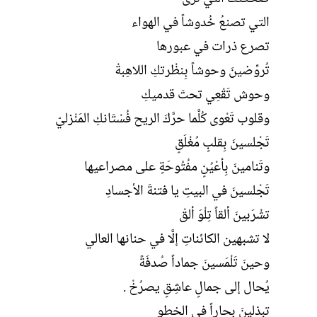
التي تصنعُ خُدوشاً في الهواء
تصرع ذرات في عبورها
تُروِّضينَ وحوشاً بِنظْرتكِ اللاهِبةْ
وحوش تَقْعِي تحتَ قدميكِ
وقلوب تَعْوى كُلَّما حرَّكَ الريح فُسْتَانكِ المَنْزليّ
تَجْلسينَ بِقلبٍ مُغْلَقٍ
وتَنامينَ بِأعْيُنٍ مفُتُوحَةٍ على مصراعيها
تَجْلسينَ في البيتِ يا فتنةَ الأجسادِ
تشْرَبينَ ألقاً تِلْوَ ألقْ
لا تشبهين الكائناتِ إلَّا في حنانها العالي
وحينَ تَلْمَسينَ جماداً صُدفَةً
يُحال إلى جمالٍ عاشِقٍ يصرُخْ .
تبذلينَ بِحاراً في الخطوِ