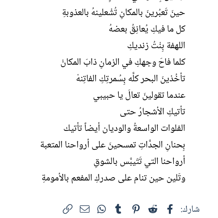
حينَ تَعبُرينَ بالمكانِ تُشْعلينهُ بالعذوبةِ
كل ما فيكِ يُعانِقُ بعضهُ
اللهفة بِنْتُ زنديكِ
كلما فاحَ وجهكِ في الزمانِ ذابَ المكانْ
تأخُذينَ البحر كلَّه بِسُمرتِكِ الفاتِنهْ
عندما تقولينَ تعالَ يا حبيبي
تأتيكِ الأشجارُ حتى
الفلوات الواسعةُ والوديان أيضاً تأتيك
بِحنانِ الجدَّاتِ تمسحينَ على أرواحنا المتعبة
أرواحنا التي تَتَيبَّس بالشوقِ
وتَلين حين تنام على صدركِ المفعم بالأمومةِ
فيسبوك
Reddit
Pinterest
Tumblr
WhatsApp
الرابط
البريد الإلكتروني
شارك: