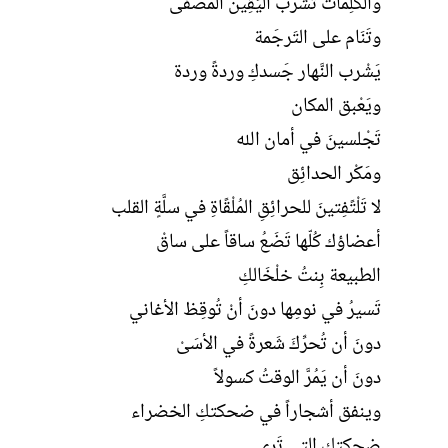
والكَلِماتُ تَشرب اليَقِين المُصَفَّى
وتَنَام على التَرجَمة
يَشْرب النَّهار جَسدكِ وردةً وردة
ويَعْبق المكان
تَجْلسينَ في أمان الله
ومَكْر الحدائِق
لا تَلْتًفِتينَ للحرائِقِ المُلْقًاةِ في سلَّةٍ القلب
أعضاؤك كُلّها تَضَعُ ساقاً على ساقْ
الطبيعة بِنتُ خلْخَالكِ
تَسيرُ في نومِها دونَ أنْ تُوقِظ الأغاني
دونَ أن تُحرِّكَ شَعرةً في الأسَىْ
دونَ أن يَمُرَّ الوقتُ كسولاً
وينفق أشجاراً في ضحكتكِ الخضراء
ضحكتك التي تَرى