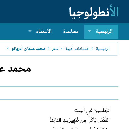
الرئيسية
مساعدة
الأعضاء
الرئيسية
امتدادات أدبية
شعر
محمد عثمان أدريانو
محمد عث
تَجْلسينَ في البيتِ
القُطْن يَأكُلُ مِن ظَهِيرَتِكِ الفَاتِنةْ