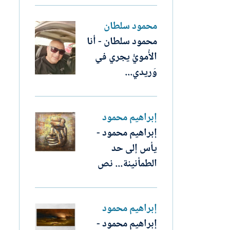
محمود سلطان
محمود سلطان - أنا
الأُمويُّ يجري في
وَريدي...
إبراهيم محمود
إبراهيم محمود -
يأس إلى حد
الطمأنينة... نص
إبراهيم محمود
إبراهيم محمود -