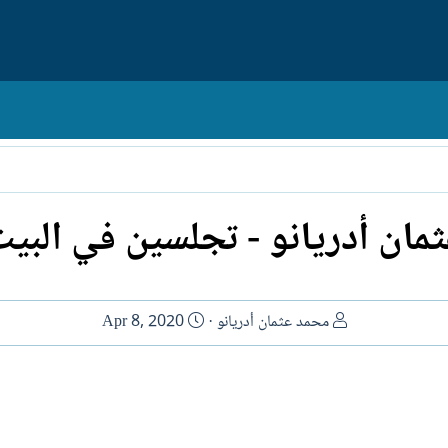
مان أدريانو - تجلسين في البيت
ا
ت
محمد عثمان أدريانو
Apr 8, 2020
ل
ا
ك
ر
ا
ي
ت
خ
ب
ا