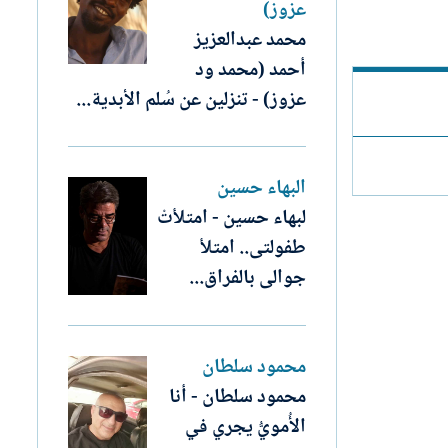
عزوز)
محمد عبدالعزيز
أحمد (محمد ود
عزوز) - تنزلين عن سُلم الأبدية...
البهاء حسين
لبهاء حسين - امتلأتْ
طفولتى.. امتلأ
جوالى بالفراق...
محمود سلطان
محمود سلطان - أنا
الأُمويُّ يجري في