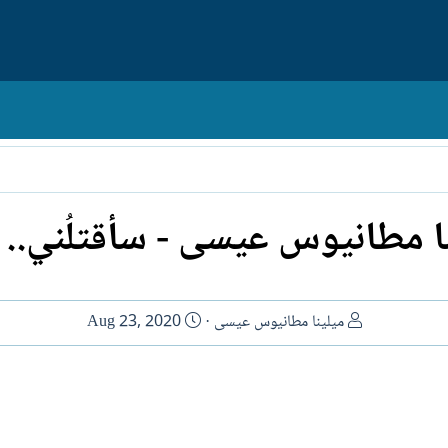
ا مطانيوس عيسى - سأقتلُني..
ا
ت
ميلينا مطانيوس عيسى
Aug 23, 2020
ل
ا
ك
ر
ا
ي
ت
خ
ب
ا