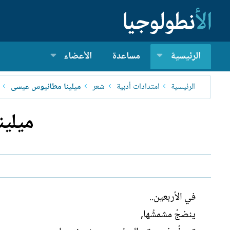
الرئيسية
مساعدة
الأعضاء
الرئيسية
امتدادات أدبية
شعر
ميلينا مطانيوس عيسى
ميلين
في الأربعين..
ينضجُ مشمشُها,