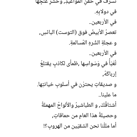
تسرفُ في حقنِ المواعيدِ, وحشرِ غنجِها
في دولابِهِ.
في الأربعين..
تعصرُ الأبيضَ فوق (التوست) البائسِ,
و عجلةِ الشّرهِ المُسالمةِ.
في الأربعين..
تُعَبْأُ في وَسْواسِها ,ظمأى لكاذبٍ يقتلعُ
إرباكَهُ,
و صديقاتٍ يحترْن في أسلوبِ خيانتِها.
ما علينا..
أشتاقُكَ, و الطباشيرُ والألواحُ المهملةُ
وحصيلةُ هذا العامِ من حماقاتٍ,
أما مللْنا نحن الشقيّين من الهروبِ؟!