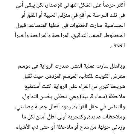
أكثر حرصاً على الشكل النهائي للإصدار، لكن يبقى أني
في تلك المرحلة لم أقع في منزلق الخيبة أو القلق أو
الحساسية. سارت الخطوات في خطها المتصاعد: قبول
المخطوط، الصف، التدقيق، المراجعة والمراجعة وأخيراً
الغلاف.
وبالمثل سارت عملية النشر. صدرت الرواية في موسم
معرض الكويت للكتاب، الموسم المزدهر، حيث تُقبل
شريحة كبرى من القراء على الرواية. كنت أستطيع
ملاحظة (سماء قريبة) وهي تحظى بحُسن التداول،
والتنفس في حقل القراءة. ردود أفعال جميلة وصلتني،
وملاحظات عديدة، وكتجربة أولى أظل أمتن لكل ما
وردني حولها، من مدح أو ملاحظة أو حتى ذم، الأشياء