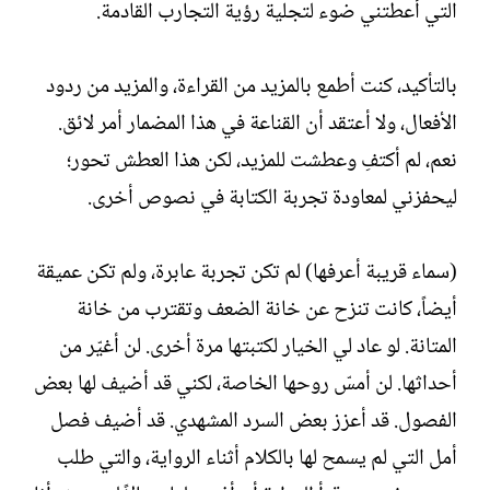
التي أعطتني ضوء لتجلية رؤية التجارب القادمة.
بالتأكيد، كنت أطمع بالمزيد من القراءة، والمزيد من ردود
الأفعال، ولا أعتقد أن القناعة في هذا المضمار أمر لائق.
نعم، لم أكتفِ وعطشت للمزيد، لكن هذا العطش تحور؛
ليحفزني لمعاودة تجربة الكتابة في نصوص أخرى.
(سماء قريبة أعرفها) لم تكن تجربة عابرة، ولم تكن عميقة
أيضاً، كانت تنزح عن خانة الضعف وتقترب من خانة
المتانة. لو عاد لي الخيار لكتبتها مرة أخرى. لن أغيّر من
أحداثها. لن أمسّ روحها الخاصة، لكني قد أضيف لها بعض
الفصول. قد أعزز بعض السرد المشهدي. قد أضيف فصل
أمل التي لم يسمح لها بالكلام أثناء الرواية، والتي طلب