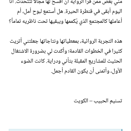
مني بعض ممن قرأ الرواية أن أفسح لها مجالاً لتتحدث. أنا
اليوم أبقى في قنطرة الحيرة. هل أستمع لبوح أمل، أم
أعاملها كالمجتمع الذي يُكممها ويبقيها تحت ناظريه تماماً؟
هذه التجربة الروائية، بمعطياتها ونتاجاتها جعلتني أتريث
كثيرا في الخطوات القادمة؛ وأكدت لي بضرورة الاشتغال
الحثيث للمشاريع المقبلة بتأني ودراية. كانت الضوء
الأول، وأتمنى أن يكون القادم أجمل.
تسنيم الحبيب – الكويت