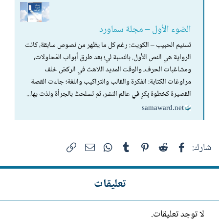
الضوء الأول – مجلة سماورد
تسنيم الحبيب – الكويت: رغم كل ما يظهر من نصوص سابقة، كانت
الرواية هي النص الأول. بالنسبة لي؛ بعد طرق أبواب المُحاولات،
ومشاغبات الحرف، والوقت المديد اللاهث في الركض خلف
مراوغات الكتابة: الفكرة والقالب والتراكيب واللغة؛ جاءت القصة
القصيرة كخطوة بِكرٍ في عالم النشر، ثم تسلحتُ بالجرأة ولذت بها...
samaward.net
فيسبوك
Reddit
Pinterest
Tumblr
WhatsApp
الرابط
البريد الإلكتروني
شارك:
تعليقات
لا توجد تعليقات.