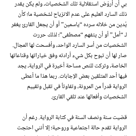
بي أن أروّض استقلالية تلك الشخصيات، ولم يكن يقدر
ذلك السارد العليم على عدم الانزياح لشخصية ما؛ كأن
يُدين من خلاله سرده “ياسمين” أو أن يجعل القارئ يغفر
لـ “أمل” أو أن يتفهم “مصطفى”؛ لذلك حررت
الشخصيات من أسر السارد الواحد، وأفسحت لها المجال.
صار لها أن تبوح بكل شيء أرادته وفق خياراتها وقناعاتها
الخاصة، وتركت للنص مساحة أخيرة في الرواية، يجد
فيها أحد المتلقين بعض الإجابات. ربما هذا ما أعطى
الرواية قدراً من المرونة، وتفاوتاً في تقبل وتقييم
الشخصيات وأفعالها عند تلقي القارئ.
قضيت سنة ونصف السنة في كتابة الرواية. رغم أن
الرواية تقدم حالة اجتماعية وروحية؛ إلا أنني احتجت