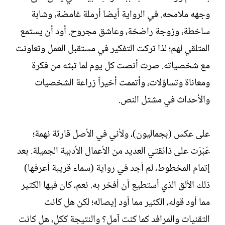
وجهه ملامحه. في الرواية أيضا أرملة غامضة، وشابة
ساخطة، وزوجة راضخة، وعاشق مجروح. أود أن يستمع
المتلقي لهم؛ لذا تركت التفكير في مستقبل العمل وتعاونت
مع شخصياته. صرت أنصت كل يوم لما تبثه من فكرة
ومعاناة وتساؤلات، وأتممت أخيراً زراعة الشخصيات
والأحداث في مشتل النص.
على عكس (بجماليون)، ولأني في الأصل قارئة نهمة؛
عَبَرَت على ذائقتي العديد من الأعمال الأدبية الجميلة. بعد
إتمام المخطوط، لم أجد في رواية (سماء قريبة أعرفها)
ذلك الألق الذي أستطيع أن أفخر به. نعم، كان فيها الكثير
مما أود قوله، الكثير مما أود إيصاله؛ لكن هل كانت
التقنيات والمرافد كما كنت آمل؟ والنتيجة ككل، هل كانت