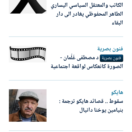
الكاتب والمعتقل السياسي اليساري
الطاهر المحفوظي يغادر الى دار
البقاء
فنون بصرية
د مصطفى غَلُمان -
فنون بصرية
الصورة كانعكاس لواقعة اجتماعية
هايكو
سقوط .. قصائد هايكو ترجمة :
بنيامين يوخنا دانيال