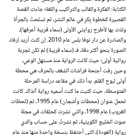
ش
الكتابة: الفكرة والقالب والتراكيب واللغة؛ جاءت القصة
ا
ء
القصيرة كخطوة بِكرٍ في عالم النشر، ثم تسلحتُ بالجرأة
ولذت بها لأطرح روايتي الأولى (سماء قريبة أعرفها)،
والصادرة عن دار نوفا بلس عام 2010. إن كنت أريد إرفاد
الصورة بنحو أكثر دقة، فـ (سماء قريبة) لم تكن تجربة
روائية أولى؛ حيث كانت الرواية منذ مستهل الوعي،
وحين رفت أجنحة فراشات الشغف بالحرف هي محطة
أولى لبوح القلم. بدأ ذلك في مقاعد دراسة المرحلة
المتوسطة، حيث كتبت ما كنت أسميه رواية آنذاك. كانت
تحمل عنوان (محطات وأشجان) عام 1995، ثم (لحظات
الغروب) عام 1998، والتي نشرت كحلقات في مجلة
صوت الخليج الكويتية، ثم نشرتُ على حساب والدي
رواية (العودة)، التي أحتفظ بنسخة واحدة منها منذ عام