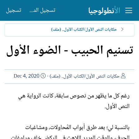
تسجيل الدخول
تسجيل
حكايات النص الأول/الكتاب الأول.. (ملف)
تسنيم الحبيب - الضوء الأول
ا
ت
حكايات النص الأول/الكتاب الأول.. (ملف)
Dec 4, 2020
ل
ا
ك
ر
رغم كل ما يظهر من نصوص سابقة، كانت الرواية هي
ا
ي
النص الأول.
ت
خ
ب
ا
ل
بالنسبة لي؛ بعد طرق أبواب المُحاولات، ومشاغبات
إ
ن
الحرف، والوقت المديد اللاهث في الركض خلف مراوغات