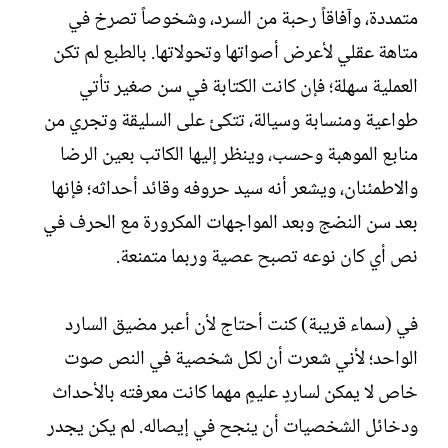
متمددة، وآفاقاً رحبة من السرد، وشخوصاً تصرخ في
متاهة عقلي لأعرض أصواتها وتحولاتها. بالطبع لم تكن
العملية سهلة؛ فإن كانت الكتابة في سن صغير تأتي
طواعية ومنسابة وسيالة، تتكئ على السليقة وتجري من
منابع الموهبة وحسب، وينظر إليها الكاتب بعين الرضا
والاطمئنان، ويشعر أنه سيد حروفه وقائد أحداثه؛ فإنها
بعد سن النضج وبعد المواجهات المكرورة مع الحرف في
نص أي كان نوعه تصبح عصية وربما متمنعة.
في (سماء قريبة) كنت أحتاج لأن أعبر مضيق السارد
الواحد؛ لأني شعرت أن لكل شخصية في النص صوت
خاص لا يمكن لساردٍ عليمٍ مهما كانت معرفته بالأحداث
ودخائل الشخصيات أن ينجح في إيصاله. لم يكن يجدر