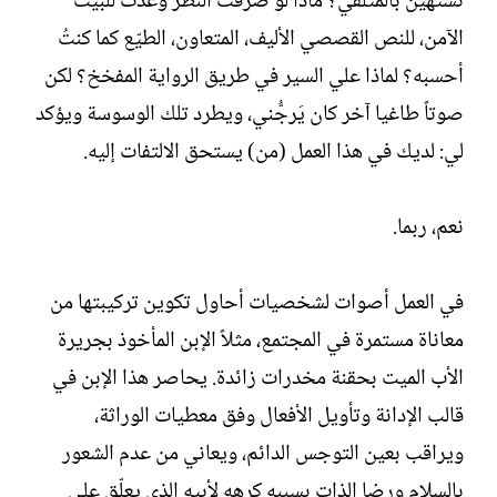
تستهين بالمتلقي؟ ماذا لو صرفت النظر وعدت للبيت
الآمن، للنص القصصي الأليف، المتعاون، الطيّع كما كنتُ
أحسبه؟ لماذا علي السير في طريق الرواية المفخخ؟ لكن
صوتاً طاغيا آخر كان يَرجُّني، ويطرد تلك الوسوسة ويؤكد
لي: لديك في هذا العمل (من) يستحق الالتفات إليه.
نعم، ربما.
في العمل أصوات لشخصيات أحاول تكوين تركيبتها من
معاناة مستمرة في المجتمع، مثلاً الإبن المأخوذ بجريرة
الأب الميت بحقنة مخدرات زائدة. يحاصر هذا الإبن في
قالب الإدانة وتأويل الأفعال وفق معطيات الوراثة،
ويراقب بعين التوجس الدائم، ويعاني من عدم الشعور
بالسلام ورضا الذات بسببه كرههِ لأبيه الذي يعلّق على