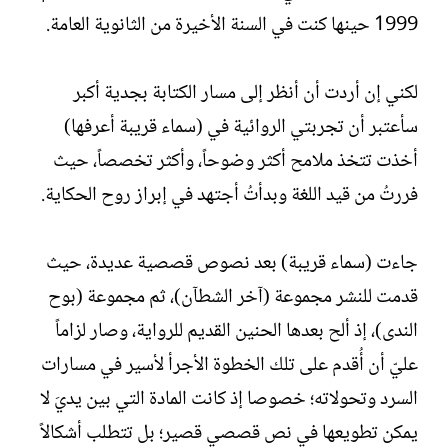
1999 حينها كنت في السنة الأخيرة من الثانوية العامة.
لكني إن أردت أن أنظر إلى مسار الكتابة بجدية أكبر
سأعتبر أن تجربتي الروائية في (سماء قريبة أعرفها)
أخذت تتخذ ملامح أكثر وضوحاً، وأكثر تخصصاً، حيث
فررتُ من قيد اللغة وبدأتُ أجتهد في إبراز روح الحكاية.
جاءت (سماء قريبة) بعد نصوص قصصية عديدة، حيث
قدمت للنشر مجموعة (آخر الشطآن)، ثم مجموعة (بوح
الندى)، إذ ألح بعدها الحنين القديم للرواية، وصار لزاماً
عليّ أن أُقدم على تلك الخطوة الأجرأ لأسير في مسارات
السرد وتحولاته؛ خصوصا إذ كانت المادة التي بين يديَ لا
يمكن تطويعها في نص قصصي قصير؛ بل تتطلب أشكالاً