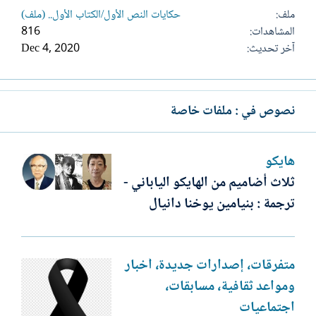
ملف
حكايات النص الأول/الكتاب الأول.. (ملف)
المشاهدات
816
آخر تحديث
Dec 4, 2020
نصوص في : ملفات خاصة
هايكو
ثلاث أضاميم من الهايكو الياباني -
ترجمة : بنيامين يوخنا دانيال
متفرقات، إصدارات جديدة، أخبار
ومواعد ثقافية، مسابقات،
اجتماعيات