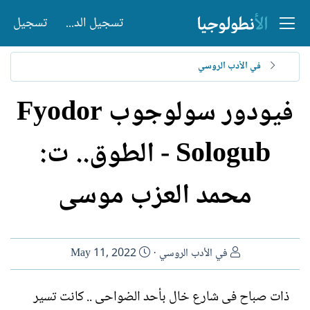
تسجيل الدخول
تسجيل
في الأدب الروسي
فيودور سولوجوب Fyodor
Sologub - الطوق.. ت:
محمد العزب موسى
ا
ت
في الأدب الروسي
May 11, 2022
ل
ا
ك
ر
ذات صباح فى شارع خال بأحد الضواحى .. كانت تسير
ا
ي