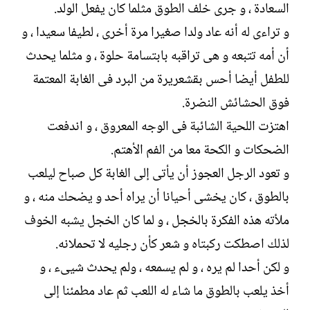
السعادة ، و جرى خلف الطوق مثلما كان يفعل الولد.
و تراءى له أنه عاد ولدا صغيرا مرة أخرى ، لطيفا سعيدا ، و
أن أمه تتبعه و هى تراقبه بابتسامة حلوة ، و مثلما يحدث
للطفل أيضا أحس بقشعريرة من البرد فى الغابة المعتمة
فوق الحشائش النضرة.
اهتزت اللحية الشائبة فى الوجه المعروق ، و اندفعت
الضحكات و الكحة معا من الفم الأهتم.
و تعود الرجل العجوز أن يأتى إلى الغابة كل صباح ليلعب
بالطوق ، كان يخشى أحيانا أن يراه أحد و يضحك منه ، و
ملأته هذه الفكرة بالخجل ، و لما كان الخجل يشبه الخوف
لذلك اصطكت ركبتاه و شعر كأن رجليه لا تحملانه.
و لكن أحدا لم يره ، و لم يسمعه ، ولم يحدث شيىء ، و
أخذ يلعب بالطوق ما شاء له اللعب ثم عاد مطمئنا إلى