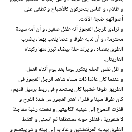
و ظلام ، و الناس يتحركون كالأشباح و تطغى على
أصواتهم ضجة الآلات.
و تراءى للرجل العجوز أنه طفل صغير ، و أن أمه سيدة
محترمة ، و أن لديه طوقا و عصا يلعب بهما ، يضرب
الطوق بعصاه ، و يرتد حلة بيضاء تبرز منها ركبتاه
العاريتان.
و ظل نفس الحلم يتكرر يوما بعد يوم أثناء العمل.
و عندما كان عائدا ذات مساء شاهد الرجل العجوز فى
الطريق طوقا خشبيا كان يستخدم فى ربط برميل قديم ،
كان طوقا سيئا و قذرا ، اهتز العجوز من شدة الفرح و
قفزت الدموع إلى عينيه الكابيتين و دهمته رغبة مفاجئة
لا شعورية ، فنظر حوله مستطلعا ثم انحنى و التقط
الطوق بيديه المرتعشتين و عاد به إلى بيته و هو يبتسم و