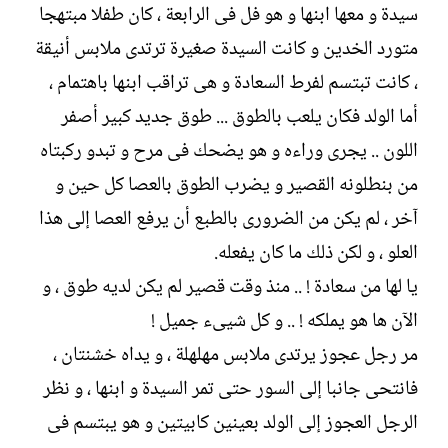
سيدة و معها ابنها و هو فل فى الرابعة ، كان طفلا مبتهجا
ت
خ
ب
ا
متورد الخدين و كانت السيدة صغيرة ترتدى ملابس أنيقة
ل
، كانت تبتسم لفرط السعادة و هى تراقب ابنها باهتمام ،
إ
ن
أما الولد فكان يلعب بالطوق ... طوق جديد كبير أصفر
ش
اللون .. يجرى وراءه و هو يضحك فى مرح و تبدو ركبتاه
ا
ء
من بنطلونه القصير و يضرب الطوق بالعصا كل حين و
آخر ، لم يكن من الضرورى بالطبع أن يرفع العصا إلى هذا
العلو ، و لكن ذلك ما كان يفعله.
يا لها من سعادة ! .. منذ وقت قصير لم يكن لديه طوق ، و
الآن ها هو يملكه ! .. و كل شيىء جميل !
مر رجل عجوز يرتدى ملابس مهلهلة ، و يداه خشنتان ،
فانتحى جانبا إلى السور حتى تمر السيدة و ابنها ، و نظر
الرجل العجوز إلى الولد بعينين كابيتين و هو يبتسم فى