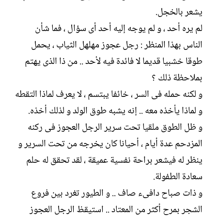
يشعر بالخجل.
لم يره أحد ، و لم يوجه إليه أحد أى سؤال ، فما شأن
الناس بهذا المنظر : رجل عجوز مهلهل الثياب ، يحمل
طوقا خشبيا قديما لا فائدة فيه لأحد .. من ذا الذى يهتم
بملاحظة ذلك ؟
و لكنه حمله فى السر ، خائفا يبتسم ، لا يعرف لماذا التقطه
و لماذا يأخذه معه .. إنه يشبه طوق الولد و لذلك أخذه.
و ظل الطوق ملقيا تحت سرير الرجل العجوز فى ركنه
المزدحم عدة أيام ، أحيانا كان يخرجه من تحت السرير و
ينظر له فيشعر براحة نفسية عميقة ، لقد تحقق له حلم
سعادة الطفولة.
و ذات صباح دافىء صاف .. و الطيور تغرد بين فروع
الشجر بمرح أكثر من المعتاد .. استيقظ الرجل العجوز