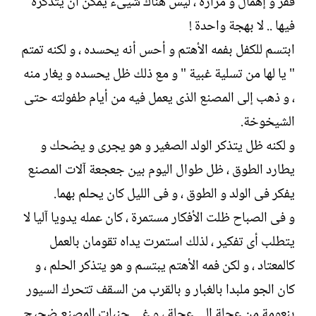
فقر و إهمال و مرارة ، ليس هناك شيىء يمكن أن يتذكره
فيها .. لا بهجة واحدة !
ابتسم للكفل بفمه الأهتم و أحس أنه يحسده ، و لكنه تمتم
" يا لها من تسلية غبية " و مع ذلك ظل يحسده و يغار منه
، و ذهب إلى المصنع الذى يعمل فيه من أيام طفولته حتى
الشيخوخة.
و لكنه ظل يتذكر الولد الصغير و هو يجرى و يضحك و
يطارد الطوق ، ظل طوال اليوم بين جعجعة آلات المصنع
يفكر فى الولد و الطوق ، و فى الليل كان يحلم بهما.
و فى الصباح ظلت الأفكار مستمرة ، كان عمله يدويا آليا لا
يتطلب أى تفكير ، لذلك استمرت يداه تقومان بالعمل
كالمعتاد ، و لكن فمه الأهتم يبتسم و هو يتذكر الحلم ، و
كان الجو ملبدا بالغبار و بالقرب من السقف تتحرك السيور
بنعومة من عجلة إلى عجلة ، و غى جنبات المصنع ضجيج