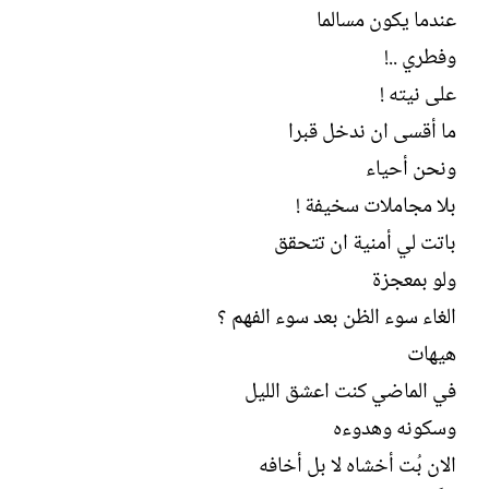
عندما يكون مسالما
وفطري ..!
على نيته !
ما أقسى ان ندخل قبرا
ونحن أحياء
بلا مجاملات سخيفة !
باتت لي أمنية ان تتحقق
ولو بمعجزة
الغاء سوء الظن بعد سوء الفهم ؟
هيهات
في الماضي كنت اعشق الليل
وسكونه وهدوءه
الان بُت أخشاه لا بل أخافه