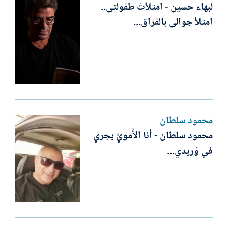
لبهاء حسين - امتلأتْ طفولتى..
امتلأ جوالى بالفراق...
محمود سلطان
محمود سلطان - أنا الأُمويُّ يجري
في وَريدي...