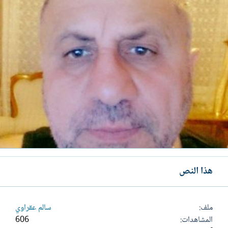
هذا النص
ملف
سالم عقراوي
المشاهدات
606