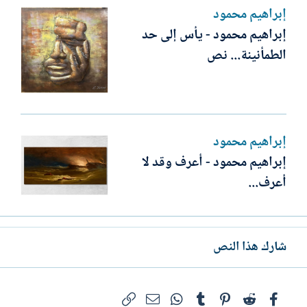
إبراهيم محمود
إبراهيم محمود - يأس إلى حد
الطمأنينة... نص
إبراهيم محمود
إبراهيم محمود - أعرف وقد لا
أعرف...
شارك هذا النص
فيسبوك
Reddit
Pinterest
Tumblr
WhatsApp
الرابط
البريد الإلكتروني