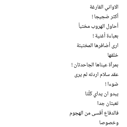
الاواني الفارغة
أكثر ضجيجا !
أحاول الهروب مختبأ
بعباءة أغنية !
ارى أضافرها المختبئة
خلفها
بمرآة عيناها الجاحدتان !
عقد سلام اردته لم يرى
ضوءا !
يبدو ان يداي كَلّتا
تعبتان جدا
فالدفاع أقسى من الهجوم
وخصوصا