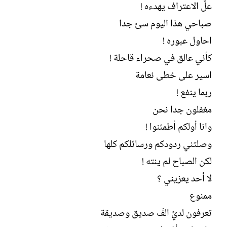
علَّ الاعتراف يهدءه !
صباحي هذا اليوم سئ جدا
احاول عبوره !
كأني عالق في صحراء قاحلة !
اسير على خطى نعامة
ربما ينفع !
مغفلون جدا نحن
وانا أولكم أطمئنوا !
وصلتني ردودكم ورسائلكم كلها
لكن الصباح لم ينته !
لا أحد يعزيني ؟
ممنوع
تعرفون لديَّ الفَ صديق وصديقة