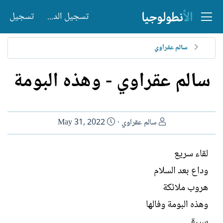
تسجيل الدخول
تسجيل
سالم عقراوي
سالم عقراوي - وهذه البومة
ا
ت
سالم عقراوي
May 31, 2022
ل
ا
ك
ر
لقاء سريع
ا
ي
وداع بعد السلام
ت
خ
ب
ا
هروب ملائكة
ل
وهذه البومة وفالها
إ
ن
سيبقى