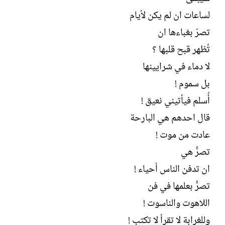
ش
لساعات ان لم يكن لأيام
ا
ء
تصرّ بغباءها ان
تُظهر قبح قلبها ؟
لا دماء في شرايينها
بل سموم !
أُسلم فيأتيني نعيق !
قال احدهم هي البارحة
عادت من موت !
تصرُّ هي
ان تدفن الناس أحياء !
تصرُّ بعلمها في فن
اللاهوت والناسوت !
وللغرابة لا تقرأ لا تكتب !