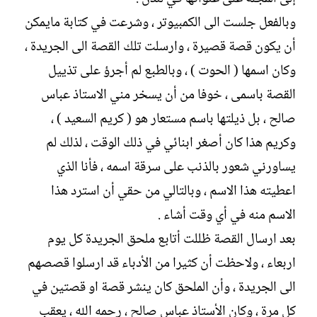
وبالفعل جلست الى الكمبيوتر ، وشرعت في كتابة مايمكن
أن يكون قصة قصيرة ، وارسلت تلك القصة الى الجريدة ،
وكان اسمها ( الحوت ) ، وبالطبع لم أجرؤ على تذييل
القصة باسمی ، خوفا من أن يسخر مني الاستاذ عباس
صالح ، بل ذيلتها باسم مستعار هو ( كريم السعيد ) ،
وكريم هذا كان أصغر ابنائي في ذلك الوقت ، لذلك لم
يساورني شعور بالذنب على سرقة اسمه ، فأنا الذي
اعطيته هذا الاسم ، وبالتالي من حقي أن استرد هذا
الاسم منه في أي وقت أشاء .
بعد ارسال القصة ظللت أتابع ملحق الجريدة كل يوم
اربعاء ، ولاحظت أن كثيرا من الأدباء قد ارسلوا قصصهم
الى الجريدة ، وأن الملحق كان ينشر قصة او قصتين في
كل مرة ، وكان الأستاذ عباس صالح ، رحمه الله ، يعقب