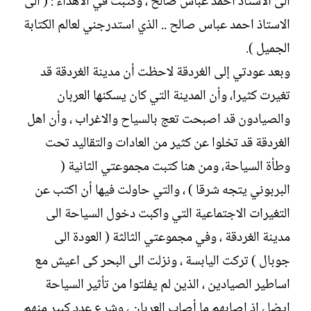
الى الاستاذ احمد عباس صالح ، وكتبت في الاهداء : ( الى
الاستاذ احمد عباس صالح .. الذي استدرجني لعالم الكتابة
الجميل ).
وبعد عودتي إلى الغردقة لاحظت أن مدينة الغردقة قد
تغيرت كثيرا، وأن المدينة التي كان يسكنها العربان
والصيادون قد اصبحت تعج بالسياح والاغراب ، وأن اهل
الغردقة قد تخلوا عن كثير من العادات والتقاليد تحت
وطأة السياحة، ومن هنا كتبت مجموعتي الثانية (
البربوني يتجه شرقا ) ، والتي حاولت فيها أن اكتب عن
التغيرات الاجتماعية التي واكبت دخول السياحة الى
مدينة الغردقة ، وفي مجموعتي الثالثة ( العودة الى
جوبال ) تركت اليابسة ، ونزلت الى البحر کی اعيش مع
اساطير الصيادين ، الذين لم يفلتوا من تأثير السياحة
ايضا ، اذ اصابهم ما أصاب العربان ، وشرع عدد كبير منهم