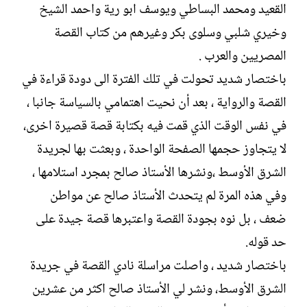
القعيد ومحمد البساطي ويوسف ابو رية واحمد الشيخ
وخيري شلبي وسلوى بكر وغيرهم من كتاب القصة
المصريين والعرب .
باختصار شديد تحولت في تلك الفترة الى دودة قراءة في
القصة والرواية ، بعد أن نحيت اهتمامي بالسياسة جانبا ،
في نفس الوقت الذي قمت فيه بكتابة قصة قصيرة اخرى،
لا يتجاوز حجمها الصفحة الواحدة ، وبعثت بها لجريدة
الشرق الأوسط ،ونشرها الأستاذ صالح بمجرد استلامها ،
وفي هذه المرة لم يتحدث الأستاذ صالح عن مواطن
ضعف ، بل نوه بجودة القصة واعتبرها قصة جيدة على
حد قوله.
باختصار شديد ، واصلت مراسلة نادي القصة في جريدة
الشرق الأوسط، ونشر لي الأستاذ صالح اكثر من عشرين