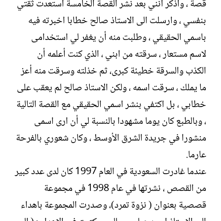
قصة ، واذكر أنني بعد نشر القصة الخامسة استعدت ثقتي
بنفسي ، وارسلت الى الاستاذ صالح خطابا اخبرته فيه
باسمي الحقيقي ، وطلبت منه أن يغفر لي استخدامی
لاسم مستعار ، سرقته من ابني ، الذي كنت أعلمه أن
الكذب والسرقة خطيئة كبرى، ثم خذلته وسرقت منه أعز
ما يملك ، سرقت اسمه ، ولكن الاستاذ صالح لم يعقب على
خطابي ، بل اكتفي بنشر اسمي الحقيقي مع القصة التالية
، وبالطبع كان يوما مشهودا بالنسبة لي أن ارى اسمی
منشورا في جريدة الشرق الأوسط ، وكان شعوري بالفرحة
عارما.
عندما غادرت السعودية في العام 1997 كان لدى عدد كبير
من القصص ، نشرتها في عام 1998 في مجموعة
قصصية بعنوان ( نزوة تمرد)، وصدرت المجموعة باهداء