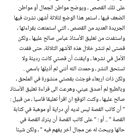
على تلك القصص ، ويوضح مواطن الجمال أو مواطن
الضعف فيها ، استمر هذا الوضع لثلاثة أشهر، نشرت فيها
الجريدة العديد من القصص ، التي استمتعت بقراءتها ،
واستفدت من تعليق الأستاذ عباس صالح عليها ، ولكن
قصتى لم تنشر خلال هذه الأشهر الثلاثة، حتى فقدت
الأمل في نشرها ، وايقنت أن قصتي كانت رديئة ولا
تستحق النشر ، وحمدت الله أنني لم أذيلها باسمي .
ولكن ذات اربعاء فوجئت بقصتي منشورة في الملحق ،
وبالطبع لم أصدق عيني، وهرعت الى قراءة تعليق الأستاذ
صالح عليها ، وكنت اتوقع ان اقرأ تعليقا قاسيا ، من قبيل :
" أن كاتب القصة ليس لديه أي دراية أو موهبة في كتابة
القصة " .. أو : " على كاتب القصة أن يترك القصة في
حالها ويبحث له عن مجال آخر يفهم فيه " ، ولكن شيئا