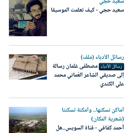
سعيد حجي
سعيد حجي - كيف تعلمت الموسيقا
رسائل الأدباء (ملف)
مصطفى غلمان رسالة
رسائل الأدباء
إلى صديقي الشاعر العُماني محمد
علي الكندي
أماكن نسكنها.. وأمكنة تسكننا
(شعرية المكان)
أحمد كفافي - قناة السويس..هل