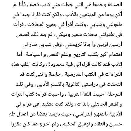
ل
ا
الصدفة وحدها هي التي جعلت مني كاتب قصة ، فأنا لم
إ
ت
أكن يوما من المهتمين بالأدب ، ولكن كنت قارئا جيدا في
ن
ب
ش
طفولتي وشبابي ، وكنت أقرأ في جميع المجالات ، قرأت
ا
في طفولتي مجلات سمير وميكي ، ثم بعد ذلك قصص
ء
أرسين لوبين وأجاثا كريستي ، وفي شبابي صار لي
اهتمام اكبر بكتب التاريخ وعلم النفس و السياسة ، أما
الأدب فقد كانت قراءاتي فية محدودة ، وكانت اغلب هذه
القراءات في الكتب المدرسية ، خاصة وانني كنت قد
التحقت في دراستي الثانوية بالقسم الأدبي ، وفي تلك
المرحلة احببت اللغة العربية ، واحببت قراءة كتب التراث
والشعر الجاهلي بالذات ، ولقد كنت متقيدا في قراءاتي
الأدبية بالمنهج الدراسي ، حيث درسنا بعضا من اعمال طه
حسين والعقاد وتوفيق الحكيم ، ولم اخرج عما كان مقررا