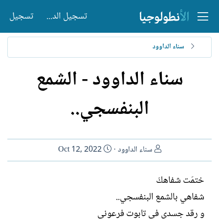
تسجيل الدخول
تسجيل
سناء الداوود
سناء الداوود - الشمع
البنفسجي..
ا
ت
سناء الداوود
Oct 12, 2022
ل
ا
ك
ر
ختمَت شفاهكَ
ا
ي
شفاهي بالشمع البنفسجي..
ت
خ
ب
ا
و رقد جسدي في تابوت فرعوني