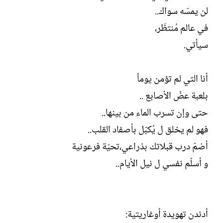
ل
لن يمسّه سواك..
إ
ن
في عالم مُنتظَر،
ش
سيأتي.
ا
ء
أنا التي لم تؤمن يوماً
بلعبة عضّ الأصابع ..
حتى وإن تسرب الماء من بينها..
فهو لم يخلق ل يُكبّل بأصفاد القلب..
أضمّ درب قبلاتك بذراعي،تحيّة فرعونية
و أسلّم نفسي ل نيل الأيام..
أدندن تهويدة أوغاريتية: