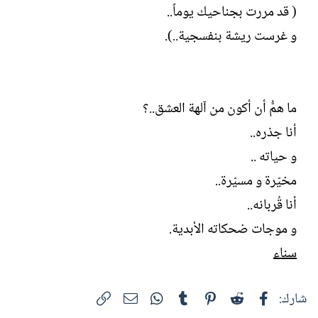
( قد مررت بجناحيك يوماً..
و غرست ريشة بنفسجية..).
ما همُّ أن أكون من آلهة العشق..؟
أنا جذره..
و حياته ..
مخيّرة و مسيّرة..
أنا قُربانه..
و موجات ضحكاته الأبدية.
سناء
فيسبوك
Reddit
Pinterest
Tumblr
WhatsApp
الرابط
البريد الإلكتروني
شارك: