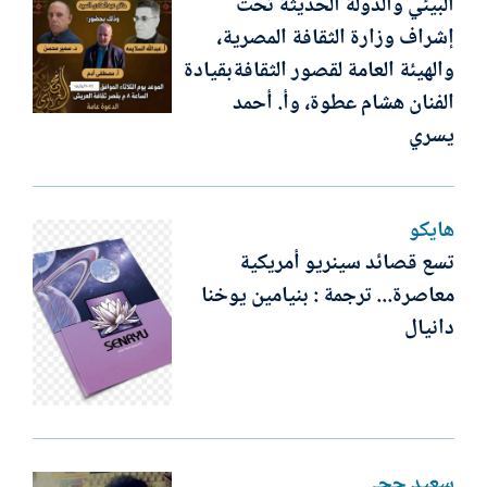
البيئي والدولة الحديثة تحت
إشراف وزارة الثقافة المصرية،
والهيئة العامة لقصور الثقافةبقيادة
الفنان هشام عطوة، وأ. أحمد
يسري
هايكو
تسع قصائد سينريو أمريكية
معاصرة... ترجمة : بنيامين يوخنا
دانيال
سعيد حجي