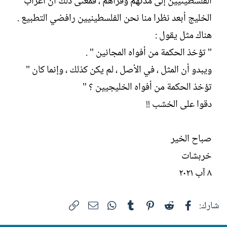
الفلسطينيين إلى مدنهم وقراهم ، فمعنى ذلك أن أعراب
الخليج أبعد نظرا منا نحن الفلسطينيين رافضي التطبيع .
هناك مثل يقول :
" تؤخذ الحكمة من أفواه المجانين " .
ويبدو أن المثل ، في الأصل ، لم يكن كذلك ، وإنما كان "
تؤخذ الحكمة من أفواه الخليجيين ؟ "
دقوا على الخشب !!
صباح الخير
خربشات
٨ آب ٢٠٢١
فيسبوك
Reddit
Pinterest
Tumblr
WhatsApp
الرابط
البريد الإلكتروني
شارك: