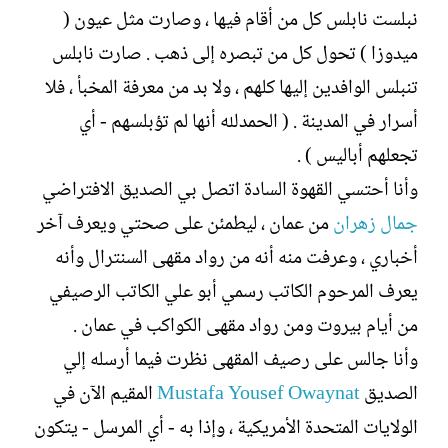
نبلست نابلس كل من أقام فيها ، وصارت مثل عيون (
ميدوزا ) تحول كل من تبصره إلى ذهب . صارت نابلس
تنبلس الوافدين إليها كلهم ، ولا بد من معرفة المخبأ ، فلا
أسرار في المدينة . ( الحمدلله أنها لم تؤبلسهم - أي
تجعلهم أباليس ) .
وأنا أحتسي القهوة السادة اتصل بي الصديق الافتراضي
جمال زهران
من عمان ، ليطمئن على صحتي ويعرف آخر
أخباري ، وعرفت منه أنه من رواد مقهى السنترال وأنه
يعرف المرحوم الكاتب رسمي أبو علي الكاتب الرصيفي
من أيام بيروت ومن رواد مقهى الكواكب في عمان .
وأنا جالس على رصيف المقهى نظرت فيما أرسله إلي
الصديق
Mustafa Yousef Owaynat
المقيم الآن في
الولايات المتحدة الأمريكية ، وإذا به - أي المرسل - يتكون