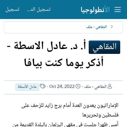
تسجيل الدخول
تسجيل
المقاهي - ملف
أ. د. عادل الاسطة -
المقاهي
أذكر يوما كنت بيافا
ا
ت
ا
المقاهي - ملف
Oct 24, 2022
عادل الأسطة
ل
ا
س
ك
ر
م
الإماراتيون يعدون العدة أمام برج زايد للزحف على
ا
ي
ا
ت
خ
ل
فلسطين وتحريرها
ب
ا
ك
أمس ظهرا جلست في مقهى البرلمان بالبلدة القديمة من