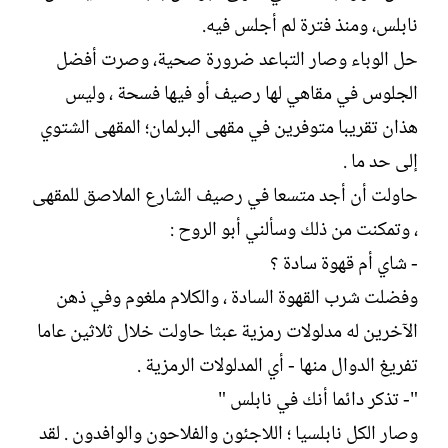
ل
ا
نابلس، ومنذ فترة لم أجلس فيه.
إ
ت
ن
ب
حل الوباء وصار التباعد ضرورة صحية، وصرت أفضل
ش
الجلوس في مقاهي لها رصيف أو فيها فسحة ، وليس
ا
ء
هذان تقريبا متوفرين في مقهى البرلمان؛ المقهى الشتوي
إلى حد ما .
حاولت أن أجد متسعا في رصيف الشارع الملاصق للمقهى
، وتمكنت من ذلك وسألني أبو الروح :
- شاي أم قهوة سادة ؟
وفضلت شرب القهوة السادة ، والكلام ملغوم وفي ذهن
الآخرين له مدلولات رمزية عبثا حاولت خلال ثلاثين عاما
تفريغ الدوال منها - أي المدلولات الرمزية .
"- تذكر دائما أنك في نابلس "
وصار الكل نابلسيا ؛ اللاجئون والفلاحون والوافدون . لقد