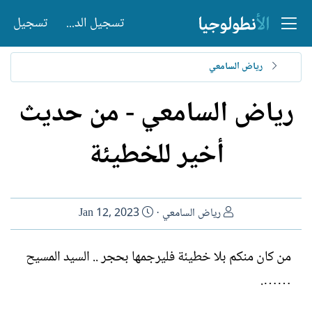
تسجيل الدخول
تسجيل
رياض السامعي
رياض السامعي - من حديث
أخير للخطيئة
ا
ت
رياض السامعي
Jan 12, 2023
ل
ا
ك
ر
من كان منكم بلا خطيئة فليرجمها بحجر .. السيد المسيح
ا
ي
…….
ت
خ
ب
ا