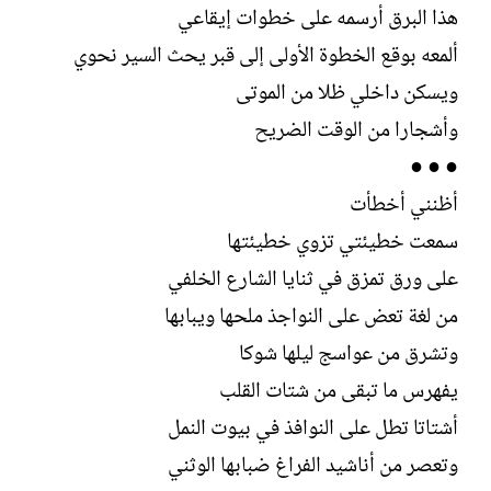
هذا البرق أرسمه على خطوات إيقاعي
ألمعه بوقع الخطوة الأولى إلى قبر يحث السير نحوي
ويسكن داخلي ظلا من الموتى
وأشجارا من الوقت الضريح
● ● ●
أظنني أخطأت
سمعت خطيئتي تزوي خطيئتها
على ورق تمزق في ثنايا الشارع الخلفي
من لغة تعض على النواجذ ملحها ويبابها
وتشرق من عواسج ليلها شوكا
يفهرس ما تبقى من شتات القلب
أشتاتا تطل على النوافذ في بيوت النمل
وتعصر من أناشيد الفراغ ضبابها الوثني