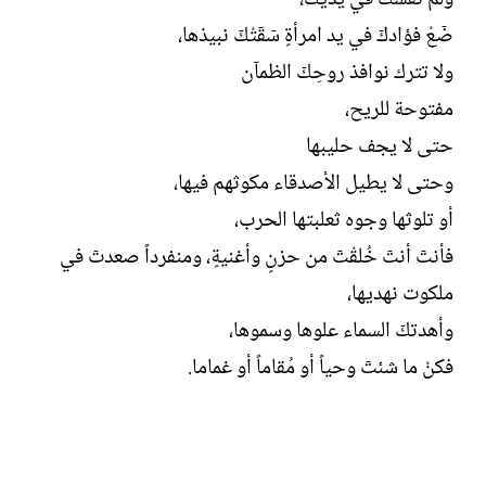
ضٙعْ فؤادكٙ في يد امرأةٍ سٙقٙتْكٙ نبيذها،
ولا تترك نوافذ روحِكٙ الظمآن
مفتوحة للريح،
حتى لا يجف حليبها
وحتى لا يطيل الأصدقاء مكوثهم فيها،
أو تلوثها وجوه ثعلبتها الحرب،
فأنتٙ أنتٙ خُلقْتٙ من حزنٍ وأغنيةٍ، ومنفرداً صعدتٙ في
ملكوت نهديها،
وأهدتكٙ السماء علوها وسموها،
فكنْ ما شئتٙ وحياً أو مُقاماً أو غماما.