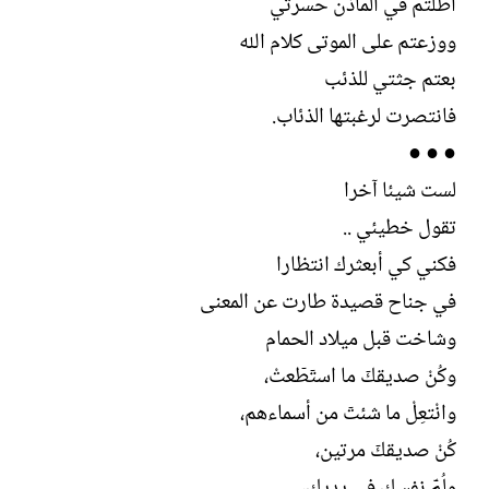
أطلتم في المآذن حسرتي
ووزعتم على الموتى كلام الله
بعتم جثتي للذئب
فانتصرت لرغبتها الذئاب.
● ● ●
لست شيئا آخرا
تقول خطيئي ..
فكني كي أبعثرك انتظارا
في جناح قصيدة طارت عن المعنى
وشاخت قبل ميلاد الحمام
وكُنْ صديقكٙ ما استٙطٙعتْ،
وانْتعِلْ ما شئتٙ من أسماءهم،
كُنْ صديقكٙ مرتين،
ولُمّٙ نفسك في يديك،