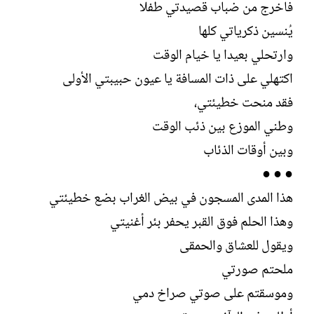
فاخرج من ضباب قصيدتي طفلا
يُنسين ذكرياتي كلها
وارتحلي بعيدا يا خيام الوقت
اكتهلي على ذات المسافة يا عيون حبيبتي الأولى
فقد منحت خطيئتي،
وطني الموزع بين ذئب الوقت
وبين أوقات الذئاب
● ● ●
هذا المدى المسجون في بيض الغراب بضع خطيئتي
وهذا الحلم فوق القبر يحفر بئر أغنيتي
ويقول للعشاق والحمقى
ملحتم صورتي
وموسقتم على صوتي صراخ دمي