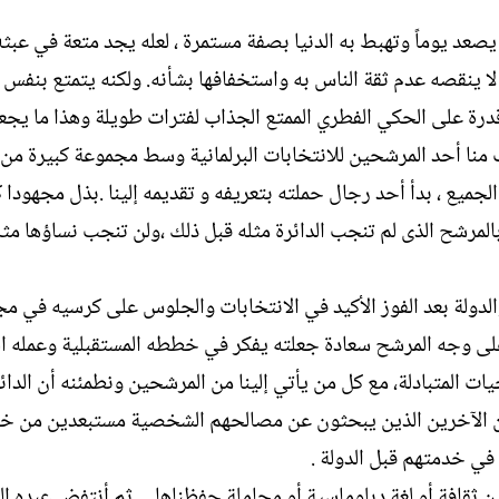
ل
د يوماً وتهبط به الدنيا بصفة مستمرة ، لعله يجد متعة في عبثه 
إ
ن
 لا ينقصه عدم ثقة الناس به واستخفافها بشأنه. ولكنه يتمتع بنفس 
ش
قدرة على الحكي الفطري الممتع الجذاب لفترات طويلة وهذا ما يجع
ا
ء
ب منا أحد المرشحين للانتخابات البرلمانية وسط مجموعة كبيرة من
ع ، بدأ أحد رجال حملته بتعريفه و تقديمه إلينا .بذل مجهودا كب
بالمرشح الذى لم تنجب الدائرة مثله قبل ذلك ،ولن تنجب نساؤها مثل
 والدولة بعد الفوز الأكيد في الانتخابات والجلوس على كرسيه في 
ت على وجه المرشح سعادة جعلته يفكر في خططه المستقبلية وعمله 
يات المتبادلة، مع كل من يأتي إلينا من المرشحين ونطمئنه أن الدائ
حين الآخرين الذين يبحثون عن مصالحهم الشخصية مستبعدين من 
 في خدمتهم قبل الدولة .
ن ثقافة أو لغة دبلوماسية أو مجاملة حفظناها ....ثم أنتفض عبده ا