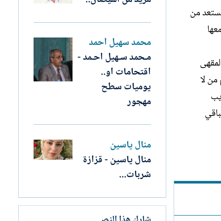
يستعد من
عها
محمد سهيل أحمد
مـحمد سـهيل احـمد -
لمقهى
اقتحامات او..
من لا
يوميات سطح
يب
مهجور
باقي
منال ياسين
منال ياسين - قزازة
شربات...
شارك هذا النص