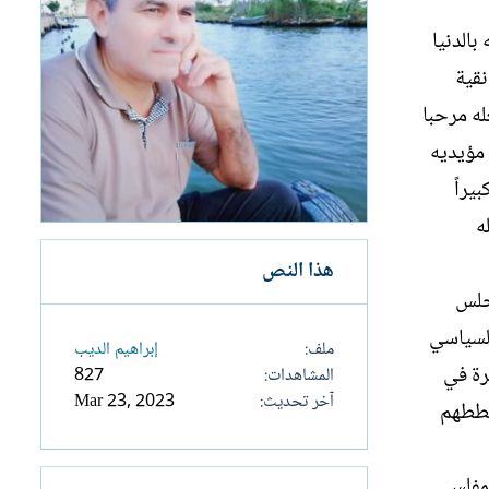
بالدنيا
نقية
له مرحبا
 مؤيديه
يراً
ه
هذا النص
مجلس
السياسي
ملف
إبراهيم الديب
رة في
المشاهدات
827
آخر تحديث
Mar 23, 2023
خططهم
لمفلس