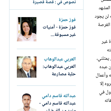
نصوص في : قصة قصيرة
المشهد
 لن يجود
فوز حمزة
الفرصة
فوز حمزة - أمنيات
غير مسبوقة...
 غير
ته
يمثلني،
العربي عبدالوهاب
العربي عبدالوهاب:
ن عبده
حلبة مصارعة
ه وأعمال
وه إلا
ذول في
عبدالله قاسم دامي
اته
عبدالله قاسم دامي -
مزيد من الفيضان..