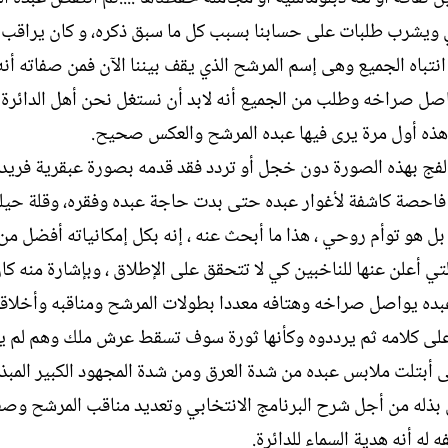
وجي ويشرب طلبات على حسابنا بسبب كل ما سبق ذكره، و كان يراقب 
باه الجميع وهى إسم المرشح الذي يقف بيننا الآن فمن صفاته أنه
اصل صراخه وطلب من الجميع أنه لابد أن نستغل نحن أهل الدائرة 
ت هذه أول مرة يرى فيها عبده المرشح والعكس صحيح.
لفج بهذه الصورة دون خجل أو تردد فقد قدمه بصورة عبقرية فريدة
 فاحصة كاشفة لأغوار عبده حتى بدت حاجة عبده وفقره، وقلة حيل
 هو توأم روحي ، هذا ما أبحث عنه ، إنه بكل إمكانياته أفضل من 
تي أعلن عنها للناخبين كي لا تتحقق على الإطلاق ، وبإشارة منه كا
 وعبده يواصل صراخه وهتافه معددا بطولات المرشح ومناقبه وأخلاق
ون على كلامه ثم يرددوه وكأنها ثورة سوف تسقط عرش ملك وهم لم ير
أبتلت ملابس عبده من شدة العرق ومن شدة المجهود الكبير المب
ى بذله من أجل شرح البرنامج الانتخابي وتعديد مناقب المرشح وصف
له أنه هدية السماء للدائرة.