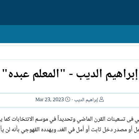
إبراهيم الديب - "المعلم عبده"
ا
ت
إبراهيم الديب
Mar 23, 2023
ل
ا
ك
ر
ى تسعينات القرن الماضي وتحديداً في موسم الانتخابات كما ي
ا
ي
 أو مصدر دخل ثابت أو أمل في الغد، ويهدده القهوجي بأنه لن يأت
ت
خ
ب
ا