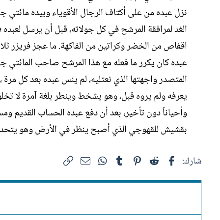
نزل عبده من على أكتاف الرجال الأقوياء وبيده مائتي جن
الغد لمرافقة المرشح في كل جولاته، قبل أن يرسل لعبده
اقفاص من الخضر وكراتين من الفاكهة. ما عجز فريزر ثلا
عبده كان يكرر ما فعله مع هذا المرشح صاحب المائتي جن
المتصدر واجهتها الذي نعتليه، لم ينس عبده بعد كل مرة
يعرفه ولم يروه قبل، وهو يشخط وينطر بلغة آمرة لا تخل
وأحياناً دون تأخير، بعد أن دفع عبده الحساب القديم و
بقشيش للقهوجي الذي أصبح ينظر في الأرض وهو يتحدث م
فيسبوك
Reddit
Pinterest
Tumblr
WhatsApp
الرابط
البريد الإلكتروني
شارك: