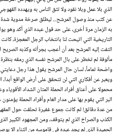
الذي بلا عمل وبلا نقود ولا تثق الناس به ويهدده القه
عن كثب منذ وصول المرشح... ليطلق صرخة مدوية شدة انت
به الزمان مرة أخرى، على حد قول عبده الذي أكد وهو يو
التاريخية التي اتيحت لنا بانتخاب الرجل المعجزة، كان
التفت إليه المرشح بعد أن أعجب بجرأته وكذبه الصريح ا
مألوفة لم تخطر على بال المرشح نفسه الذي رمقه بنظرة
واضحة تماماً، لسان حال المرشح يقول هذا رجل دعايتي بل
ويعبر عن أفكاري التي لن تتحقق على أرض الواقع أبدا، ال
محمولا على أعناق أفراد الحملة المتان الشداد الأقوياء
البر التي يقوم بها على مدار العام وأفراد الحملة يؤمن
من عدة دقائق! ثم كانت جموع غفيرة تحلقت حول المقهى 
الكذب والصراخ الذي لم يتوقف، ومن المجهود الكبير الذ
الحميدة الذي لم يجد عبده في قاموسه من الثناء الا بوصفه 