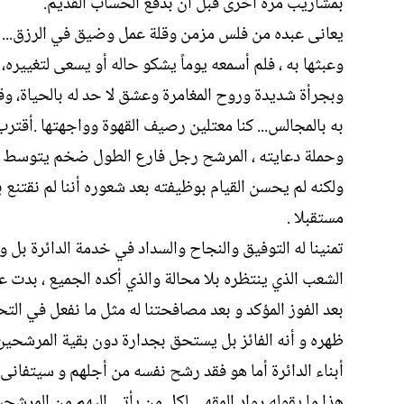
بمشاريب مرة أخرى قبل أن بدفع الحساب القديم.
يعانى عبده من فلس مزمن وقلة عمل وضيق في الرزق... يصع
وعبثها به ، فلم أسمعه يوماً يشكو حاله أو يسعى لتغييره،
وبجرأة شديدة وروح المغامرة وعشق لا حد له بالحياة، و
به بالمجالس... كنا معتلين رصيف القهوة وواجهتها .أقتر
وحملة دعايته ، المرشح رجل فارع الطول ضخم يتوسط الجمي
ولكنه لم يحسن القيام بوظيفته بعد شعوره أننا لم نقتنع 
مستقبلا .
تمنينا له التوفيق والنجاح والسداد في خدمة الدائرة بل
الشعب الذي ينتظره بلا محالة والذي أكده الجميع ، بد
بعد الفوز المؤكد و بعد مصافحتنا له مثل ما نفعل في التح
ظهره و أنه الفائز بل يستحق بجدارة دون بقية المرش
أبناء الدائرة أما هو فقد رشح نفسه من أجلهم و سيتفانى
هذا ما يقوله رواد المقهى لكل من يأتي إليهم من المرشحي