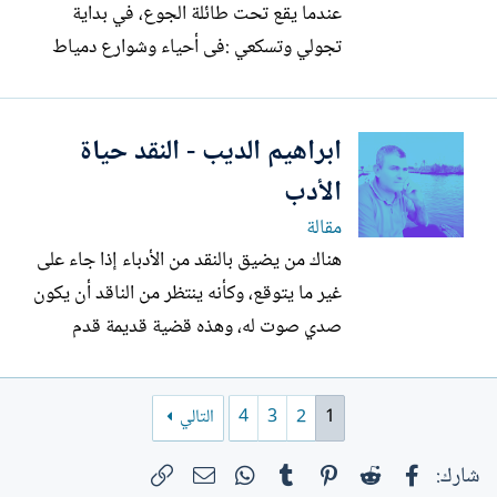
عندما يقع تحت طائلة الجوع، في بداية
تجولي وتسكعي :فى أحياء وشوارع دمياط
وازقتها فى محاوله لفض ما غمض من اسرار
المدينة وعوالمها الخفية بعد تجاوز فترة الصبا
ابراهيم الديب - النقد حياة
واحساس ببروز نفسي : فى علاقة جدلية شبه
معقدة لحد ما بيني وبينها، لكوني أعتبر كل ما
الأدب
عرفت ومارست...
مقالة
هناك من يضيق بالنقد من الأدباء إذا جاء على
غير ما يتوقع، وكأنه ينتظر من الناقد أن يكون
صدي صوت له، وهذه قضية قديمة قدم
الأدب نفسه ، الحقيقة هي أن الأدب يستمد
حياته من النقد واختلاف الناس في شأنه
1
2
3
4
التالي
فكل ناقد له تصوره ومكونه الثقافي ورؤيته
كل ناقد يضئ النص من زاوية مختلفة ناقد
فيسبوك
Reddit
Pinterest
Tumblr
WhatsApp
الرابط
البريد الإلكتروني
شارك:
يقرأ من زاوية نفسية...