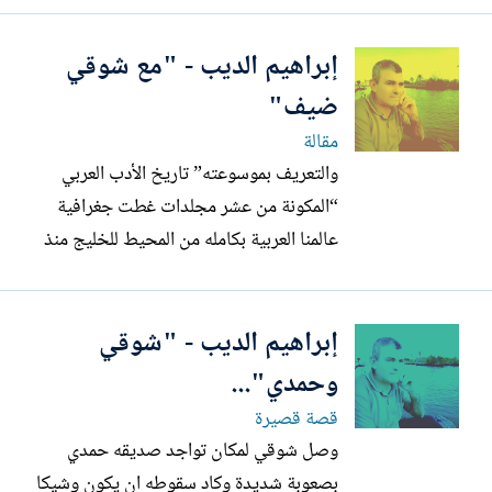
الموسيقى التي استخلصته لنفسها هي قانون
إبراهيم الديب - "مع شوقي
الكون الباطني التي تربط بين اجزائه وسر
تماسكه وتحفظه من التداعي : اما آلة
ضيف"
الساكسفون فهي من تلملم شتات نفسه
مقالة
وتنطلق...
والتعريف بموسوعته” تاريخ الأدب العربي
“المكونة من عشر مجلدات غطت جغرافية
عالمنا العربية بكامله من المحيط للخليج منذ
:عصره الجاهلي الذي سبق الإسلام حتى
العصر الحديث ،خصص: الدكتور شوقي لكل
إبراهيم الديب - "شوقي
قطر عربي مجلد خاص به، وقام بدمج عدة
أقطار في مجلد واحد المهم أنه لم يترك جزء
وحمدي"...
جغرافيا العالم العربي تحدث...
قصة قصيرة
وصل شوقي لمكان تواجد صديقه حمدي
بصعوبة شديدة وكاد سقوطه ان يكون وشيكا