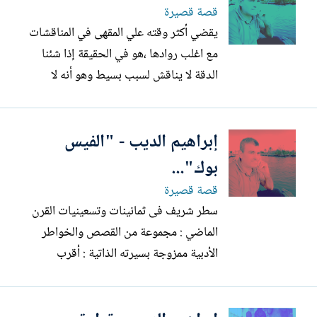
تقال في مثل الظروف وخاصة أنه لم يقف
قصة قصيرة
على حقيقة شخصية...
يقضي أكثر وقته علي المقهى في المناقشات
مع اغلب روادها ،هو في الحقيقة إذا شئنا
الدقة لا يناقش لسبب بسيط وهو أنه لا
يستطيع أحد حتى وإن كان خطيب مفوه أو
يتمتع بسلاطة لسان، أن يتحدث في وجوده
إبراهيم الديب - "الفيس
ليس؛ لسعة علمه وقوة منطقه، فهو يعتقد أنه
يتحدث ويناقش، ولكنه يخطب ويلوح بيديه
بوك"...
وكأنه زعيم بصدد بناء أمة...
قصة قصيرة
سطر شريف فى ثمانينات وتسعينيات القرن
الماضي : مجموعة من القصص والخواطر
الأدبية ممزوجة بسيرته الذاتية : أقرب
للفضفضة و اللعب أكثر من التزامها بمعايير
القصة القصيرة ، لم يقف على حقيقة على