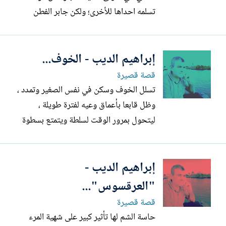
تسلمه احداها للأخرى؛ ولكن جابر الفطن
الاريب رقيق الحال ، صاحب الذكاء الفطري
واللسان الحلو الزرب متوقد الذهن حاضر
إبراهيم الديب - الخوف...
البديهة ؛ يتمتع بقدرة على التبرير؛ بإقناع
تأجيل اغلب من يطالبه بدين لحين ميسرة
قصة قصيرة
،أما أزمة جابر...
تسلل الخوف وسكن في نفس الصغير وتمدد ،
وظل قابعا بأعماق وعيه لفترة طويلة ،
ليتحول بمرور الوقت لسلطة ويتمتع بسطوة
،بنفوذ داخل الموروث الشعبي لعله نتيجة
منطقية ؛خلفتها حكايات الجدات، والأمهات
إبراهيم الديب -
من يقصص على صغارهن منذ توظيف
الحكاية للتربية والوعظ والوعيد ومن قبلهن
"العرقسوس"...
شهرزاد سيدة الحكائين شرقا وغربا ،...
قصة قصيرة
حاسة الشم لها تأثير كبير على شهية المرء