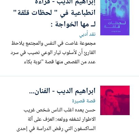
إبراهيم الديب - قراءة
ماسطره أنه كتابة جيدة ليس على يقين ولا
يقطع بسؤءها، حتى أصبح عنده منها
انطباعية في " لحظات قلقة"
مجموعة من كشاكيل واجندات تحتوي...
لــ مها الخواجة :
نقد أدبي
مجموعة غاصت في النفس والمجتمع يلاحظ
القارئ أن لأسلوب تيار الوعي نصيب في سرد
عدد من القصص منها قصة "نوبة بكاء
و"الجدران" وسيمفونية حزينة" وصدى
الضحكات " وهو تيار اعلامه على سبيل
ابراهيم الديب - الفنان...
:فيرجينيا وولف، مارسيل بروست، و جيمس
جويس، وهو أسلوب سرد :يوازي تدفق
قصة قصيرة
الأفكار الداخلية للشخصية، "كمونولوج...
حسن يعده اغلب الناس شخص غريب
الاطوار لشغفه وولعه: العزف على آلة
الساكسفون التي رفض الدراسة في إحدى
كليات القمة ليعمل عازفا عليها لاعتقاده أن