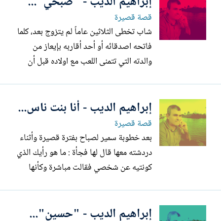
إبراهيم الديب - "صبحي"...
قصة قصيرة
شاب تخطى الثلاثين عاماً لم يتزوج بعد، كلما
فاتحه اصدقائه أو أحد أقاربه بإيعاز من
والدته التي تتمنى اللعب مع اولاده قبل أن
يتوفاها الله في موضوع الزواج، يعد بعدها
صبحي الذي يتعلل بالانهماك المتواصل في
إبراهيم الديب - أنا بنت ناس...
العمل, لمحدثه في أمر زواجه أنه في القريب
العاجل سيقدم على هذه الخطوة, من تلقاء
قصة قصيرة
نفسه، ويخبره...
بعد خطوبة سمير لصباح بفترة قصيرة وأثناء
دردشته معها قال لها فجأة : ما هو رأيك الذي
كونتيه عن شخصي فقالت مباشرة وكأنها
مذيعة نشرة أخبار: أنت ابن حلال و مؤدب
ومن أسرة طيبة، فلم يبدي سمير: سعادة
إبراهيم الديب - "حسين"...
لإجابة صباح الروتينية المجاملة التي عادة ما