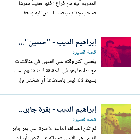
المدوية آتية من فراغ : فهو خطيباً مفوها
صاحب جذاب ينصت الناس اليه بشغف
شديد: رغم وجود من يفوقه من المشايخ
التبحر في الفقه والعلوم الشرعية والثقافة و
إبراهيم الديب - "حسين"...
الدينية ممن يعتلون :منابر يوم الجمعة ورغم
ذلك لم يحظى منهم بمكانته في نفوس اهل
قصة قصيرة
المنطقة التي يعتلي الشيخ...
يقضي أكثر وقته علي المقهى في مناقشات
مع روادها ،هو في الحقيقة لا يناقشهم لسبب
بسيط لأنه ليس باستطاعة أي شخص وإن
كان خطيبا مفوها ؛أن يتحدث في وجوده
ليس؛ لسعة علم حسين وقوة منطقه واحاطته
إبراهيم الديب - بقرة جابر...
بالقضية من كل جوانبها القضية ، بل لكونه
يندفع متقمصا هيئة زعيم يخطب في حشد
قصة قصيرة
من جماهير أمته العريضة ...
لم تكن الضائقة المالية الأخيرة التي يمر جابر
العلمي هي الاولى فحياته عبارة عن: أزمات