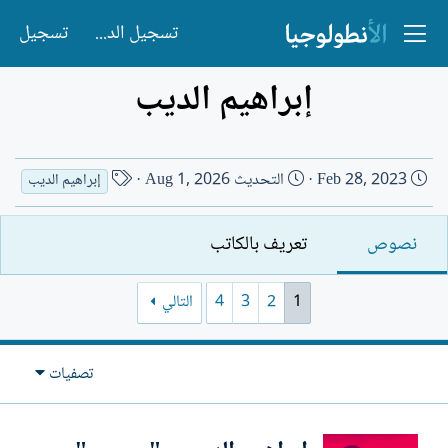
تسجيل الدخول
تسجيل
إبراهيم الديب
ت
ا
Feb 28, 2023
التحديث
Aug 1, 2026
إبراهيم الديب
ا
س
ر
م
نصوص
تعريف بالكاتب
ي
ا
خ
ل
ا
ك
1
2
3
4
التالي
ل
ا
إ
ت
ن
ب
تصفيات
ش
ا
ء