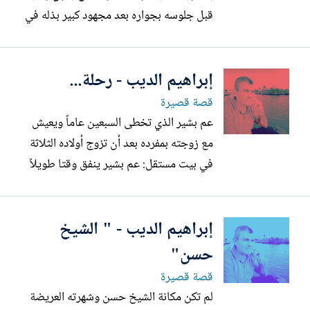
قبل جلوسه بجواره بعد مجهود كبير بذله في
مسافة العشرة أمتار التي تفصل بين حمدي و
سيارة شوقي التي توقفت به ملاصقة تماماً
إبراهيم الديب - رحلة...
لدرجات الكافتيريا الثلاث ،وبعد تناول شوقي
ساقع وشاي معقبا عليهما بقهوة سأله حمدي:
قصة قصيرة
ما الأمر الهام الذي...
عم بشير الذي تخطى السبعين عاماً ويعيش
مع زوجته بمفرده بعد أن تزوج أولاده الثلاثة
في بيت مستقل: عم بشير ينفق وقتا طويلاً
في الحديث مع زوجته يجتر كل منهما
ذكرياته مع الآخر في سعادة وسلام نفسي
إبراهيم الديب - " الشيخ
،وعلى الرغم من أن الرجل يعيش فترة خريف
العمر ولكنه لا يشعر أنه تقدم في السن لحرصه
حسن"
على شراء ما يطلبه...
قصة قصيرة
لم تكن مكانة الشيخ حسن وشهرته العريضة