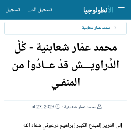
تسجيل الدخول
تسجيل
محمد عمار شعابنية
محمد عمّار شعابنية - كُلُّ
الدَّراويـــش قدْ عــادُوا من
المنفـي
ا
ت
محمد عمار شعابنية
Jul 27, 2023
ل
ا
ك
ر
إلى العزيز إلمبدع الكبير إبراهيم درغوثي شفاه الله
ا
ي