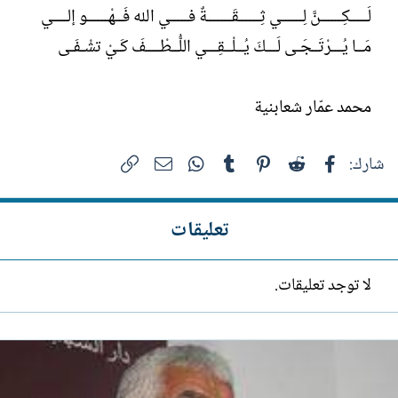
لَـــــكِــــــنَّ لِــــــي ثِــــــقَـــــــةٌ فـــــي الله فَــهْــــــو إلــــي
مَــا يُـــرْتَــجَـى لَـــكَ يُــلْــقِـــي اللُّــطْــــفَ كَـيْ تشْـفَـى
محمد عمّار شعابنية
فيسبوك
Reddit
Pinterest
Tumblr
WhatsApp
الرابط
البريد الإلكتروني
شارك:
تعليقات
لا توجد تعليقات.