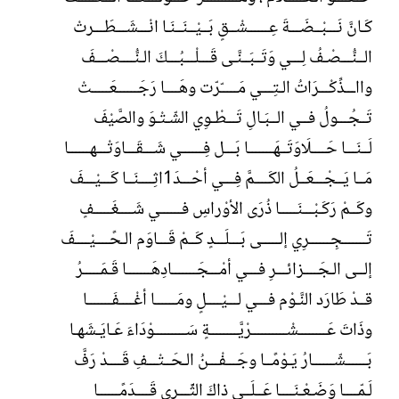
كَـانَّ نَـــبْــضَـــةَ عِــــــشْــقٍ بَــيْــنَــنَـا انْـــشَـــطَـــرتْ
الــنُّـــصْـفُ لِـــي وَتَــبَــنَّـى قَـــلْـــبُـــكَ الـنُّــــصْـــفَ
وااـــذِّكْـــرَاتُ الـتِـــي مَـــــّرّت وهَــــا رَجَــــــعَـــــتْ
تَــجُـــولُ فــي الــبَـالِ تَـــطْـوِي الشّـتْـوَ والصَّيْفَ
لَــنَـــا حَــــلَاوَتَــهَـــــــا بَـــل فِــــــي شَـــقَـــاوَتْـــهــــــا
مَــا يَــجْـــعَــلُ الكَــــمَّ فِـــي أحْـــدَ1اثِــــنَــا كَـــيْـــفَ
وكَــمْ رَكَـبْـــنَـــــا ذُرَى الأوْراسِ فــــــي شَــــغَـــــفٍ
تَـــــــجِــــــرِي إلـــــى بَـــلَـــدٍ كَــمْ قَـــاوَم الـحًــــيْــــفَ
إلــى الـجَــــزائـــرِ فـــي أمْـــجَـــــــادِهَـــــــا قَـمَـــــرُ
قــدْ طَارَد النَّـوْم فـــي لـــيْــــلٍ ومَــــــا أغْــــفَـــــــا
وذَاتَ عَــــــــشْــــــــــرْيَّــــــــةٍ سَـــــــــوْدَاءَ عَـايَـشَهـا
بَــــــشّــــــارُ يَـوْمًــا وجَـــفْـــنُ الـحَــتْـــفِ قَــــدْ رَفَّ
لَـمّــــا وَضَـعْـنَــــا عَــلَــى ذاكَ الثّّّـــرى قَــــدَمًــــــا