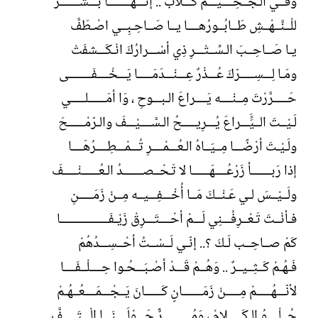
وفــي الـجَــحِــــيـــمْ كـــلابٌ .. إنَّـــهَــــــــا بَـــشَـــــــرٌ
للْــنَّــهْــشِ طَــابُــورُهــــا يــا صَــاحِـبِــي اصْـطَفَّ
يـا صَــاحِــبَ الـسِّــتْـــرِ ذِي أسْـــرارُكَ انْـكَـــشفَتْ
ومَـا لِـــسِـــــرّكَ عُـــذْرٌ عِـــنْـــدَمَـــــا يَـــخْــــفَــــــــى
حَـــــرَّرْتَ مِــنْــــه يَــــراعَ الـبـــوحِ ، وَا أمَــــــلـــــي
لَـيْــتَ الــيََََـــراعَ يُـــرِيـــــحُ الـسَّــــيْـــفَ والـرّمْــــــحَ
ولَـيْـتَ أرْضًـــا مِــيَــاهُ الـعُـــمْــــرِ تُـــمْـــطِــــرُهَــــا
إذا رَبـــــــأ زَرْعُــــهَــــــا لا تَـحْــصـــــــدُ الـعُــــــنْـــــفَ
ولَــيْــسَ لـي عَـنْــكَ مَــا أُخْـــفِـــيــه مِــنْ زَمَـــــنِ
فـأنْــتَ تَـعْــرِفُـــنِي لَـــمْ أحْــــتَـــرِقْ زَيْـفَـــــــــــــــــا
كَمْ صــاحِــب لَـكَ ؟.. إنّـي لَــسْــتُ أحْــسِـــدُهُمْ
فَـهُـمْ كَــثِــيــرٌ .. وَهُــمْ قَـــدْ أصْـبَـــحُـوا حِــــلْــفَــــا
لأنّـــهُـــــمْ مِـــــنْ زَمَـــــــانٍ كَــــــانَ يَــجْـــمَــــعُــهُـمْ
حُــلْــــوُ الـكَـــــلامْ ، وَمُــــــــــرٌّ حَـــوْلَــــنَـــا الْـــتَـــــفَّ