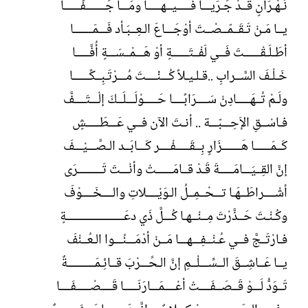
نَـهْـرَانٍ قَــدْ جََـرَيـــا فـــــيــهـــــا ومَـــا جَـــــــفَّــــــا
يــا مَـنْ تَـقَــمّــصْــتَ أوْجَـــاعَ الـعِــبَـأد فَـــمَـــــــا
أطَـلَـقْــــــتَ فَــي لَفْــتَــــــةٍ أوْ هَـــمْــسَـــةٍ أُفَّـــــا
خَـلْـفَ السَّــرابِ ..قـلـيـلاً كُـــنْْــــتَ مُـــرْتَـبِــكًــــــا
ولَـمْ تُــهَـــــادِنْ سَــــرَابًــــا حَـــــوْلَـــلَــكَ إلْـــتَــــفَّ
فـاسْــقِ الإَحِـــبّـــة .. أنـتَ الآن فــي عَـــطَـــــشٍ
كَــمَــــــا هَـــــــزَارٍ بِــقَـــــفْــــر كَـــابَــد الـصَّـــيْـــفَ
إنَّ القِــيَـــامَـــــةَ قَـدْ قــامَــــــتْ وأنْـــتَ تَـــــــــرَى
أشْــــراطَــهَـا تـــحْــمِــلُ الـوَيْــــلاتِ والــــخَــــوْفَ
وكُـنْـتَ حَــذَّرْتَ مِــنْــهـا كُـــلَّ ذَي دعَـــــــــــــــــــــةٍ
فـارْتَــجَّ فــي عُـنْــفِـــهـــا مَــنْ أدْمَـــنُـــوا الـعُــنْفَ
يــا عَــاشِــقَ الــسِّـــلْــمِ إنَّ الـحََـــرْبَ قــائِـمَــــــــــةٌ
تَــوَدُّ لَـــوْ قَــصَــفَــــتْ أعْــــمَـــارَنَـــــا قَــــصْـــــفَــــا