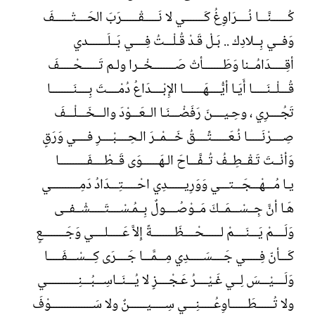
كُــــــنَّـــا نُــــرَاوِغُ كَـــــــي لا نَـــــقْــــــرَبَ الحَــــتْــــــفَ
وَفــي بِــلادِك .. بَـلْ قَـدْ قُـلْـــتُ فِــــي بَــلَـــــــدي
أقِـــــدَامُــنا وَطَـــــــأتْ صَــــــــخْــرا ولـم تَــــــحْـــــفَ
قُـــلْــنَـــــا أَيَـا أيُّــــهَـــــــا الإِبْــــدَاعُ دُمْــــتَ بِــــنَــــــــا
تَجُــــرِي ، وحِـيــــنَ رَفَضْـــنَـا الــعَـــوْدَ والـــخَـــلْـــفَ
صِــــرْنَـــــا نُـعَــــــتِّــــقُ خَـــمْــرَ الـحِــــبْــــرِ فــــي وَرَقٍ
وَأنْــتَ تَـقْــطِــفُ تُــفَّـــاحَ الـهَــــــوَى قَــطْــــفَــــــــــا
يـا مُـــهْـــجَـــتـــي وَوَرِيــــــدِي احْـــــتِـــدَادُ دَمِــــــــــي
هَـا أنَّ جِــسْـــمَــكَ مَــوْصُــــولٌ بِــمُـسْــــتَـــــشْــفــى
وَلَــــمْ يَـــنَــــمْ لــــــحْــــظَــــــــةً إِلاَّ عَـــــلــــي وَجَــــــــعٍ
كَـــأنّ فِـــــي جَــــسَـــــدِي مِـــمَّـــا جَــــرَى كِـــسْـــفَـــــا
وَلَــــيْـــسَ لِــي غَـيْــــرُ عَـجْــــزٍ لا يُـــنَــاسِـــبُـــنِـــــــــــي
ولا تُــــــطَــــــاوِعُـــــنِـــي سِـــــيــــــنٌ ولا سَـــــــــــــــوْفَ