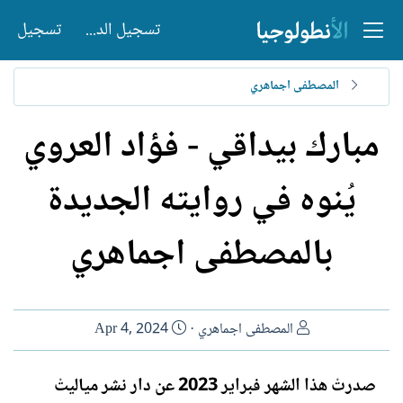
تسجيل الدخول
تسجيل
المصطفى اجماهري
مبارك بيداقي - فؤاد العروي
يُنوه في روايته الجديدة
بالمصطفى اجماهري
ا
ت
المصطفى اجماهري
Apr 4, 2024
ل
ا
ك
ر
صدرتْ هذا الشهر فبراير 2023 عن دار نشر مياليتْ
ا
ي