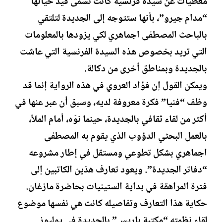
معطيات عن سيدة فرنسية كانت تسمى قيد حياتها
“مدام جيرو”، بأنها ستتوجه إلى الجديدة لتلتقي
بالباحث المصطفى اجماهري لكي يزودها بالمعلومات
التي تريد بخصوص هذه السيدة الفرنسية التي عاشت
بالجديدة وبمناطق أخرى من دكالة.
ويمكن القول إن فؤاد العروي في هذه الرواية إنما قد
وظف “فنيا” فكرة معروفة لديه، وسبق أن عبر عنها في
أكثر من لقاء ثقافي بالجديدة، حينما نوّه، أمام الملأ،
بالعمل البحثي الدؤوب الذي يقوم به المصطفى
اجماهري بشكل تطوعي ومستقل في إطار مشروعه
“دفاتر الجديدة”. ويعود تعارف هذين الكاتبين إلى
فترة المراهقة في بداية الستينيات بحاضرة مازغان.
حكاية هذا التعارف وتفاصيله كانت هي نفسها موضوع
لقاء نظمته “مكتبة باريس” بالجديدة في يوليوز