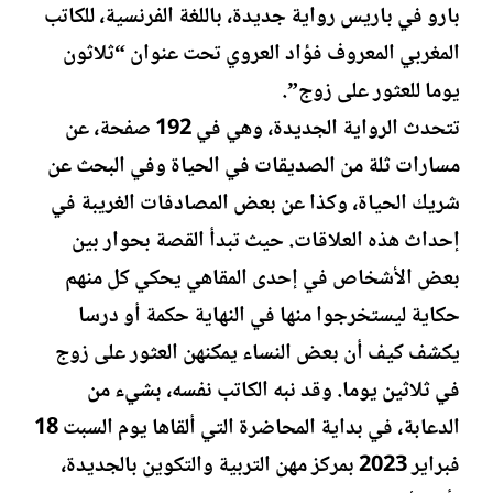
بارو في باريس رواية جديدة، باللغة الفرنسية، للكاتب
ت
خ
ب
ا
المغربي المعروف فؤاد العروي تحت عنوان “ثلاثون
ل
يوما للعثور على زوج”.
إ
ن
تتحدث الرواية الجديدة، وهي في 192 صفحة، عن
ش
مسارات ثلة من الصديقات في الحياة وفي البحث عن
ا
ء
شريك الحياة، وكذا عن بعض المصادفات الغريبة في
إحداث هذه العلاقات. حيث تبدأ القصة بحوار بين
بعض الأشخاص في إحدى المقاهي يحكي كل منهم
حكاية ليستخرجوا منها في النهاية حكمة أو درسا
يكشف كيف أن بعض النساء يمكنهن العثور على زوج
في ثلاثين يوما. وقد نبه الكاتب نفسه، بشيء من
الدعابة، في بداية المحاضرة التي ألقاها يوم السبت 18
فبراير 2023 بمركز مهن التربية والتكوين بالجديدة،