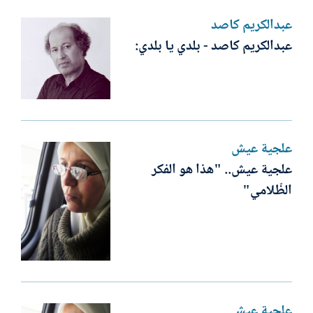
عبدالكريم كاصد
عبدالكريم كاصد - بلدي يا بلدي:
علجية عيش
علجية عيش.. "هذا هو الفكر
الظّلامي"
علجية عيش