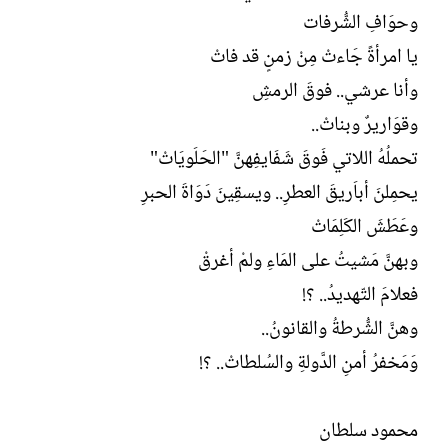
ل
وحوَافِ الشُّرفات
إ
ن
يا امرأةً جَاءتْ مِنْ زمنٍ قد فاتْ
ش
وأنا عرشي.. فوقَ الرمشِ
ا
ء
وقوَاريرٌ وبناتْ..
تحملُهُ اللاتي فَوقَ شَفَايفِهنَّ "الحَلَويَاتْ"
يحمِلنَ أباَريقَ العطرِ.. ويسقِينَ دَوَاةَ الحبرِ
وعَطَشَ الكَلِمَاتْ
وبهنَّ مَشيتُ على المَاءِ ولمْ أغرقْ
فعلامَ التّهديدُ.. ؟!
وهنَّ الشُّرطةُ والقانونُ..
وَمَخفرُ أمنِ الدَّولةِ والسُلطاتْ.. ؟!
محمود سلطان