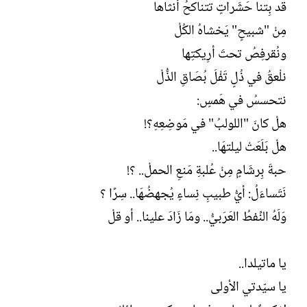
قد بِتنا حَشَراتٍ تتناكحُ أنثاها
مِنْ "شبيحٍ" يَخشاهُ الكُلْ
ونُقرفِصُ تحتَ أرِيكتِها
نلْعقُ في ذُلٍ تَفْلَ بُصَاقِ الذُّلْ
نتحسسُ في هَمسٍ:
هلْ كانَ "اللولبُ" في مَوضِعِهِ؟!
هلْ بَلَعَتْ ليلتهَا..
حبةَ بِرشَامٍ مِنْ عُلبةِ مَنعِ الحملْ.. ؟!
نَتَساءَلُ: أيُّ طبيبِ نِساءٍ يُجهضُهَا.. سِرًا ؟
وَلَهُ النِّفطُ العَرَبيُّ.. ومَا زَادَ علينا.. أو قلْ
يا ماتيلدا..
يا سيّدتي الأولى