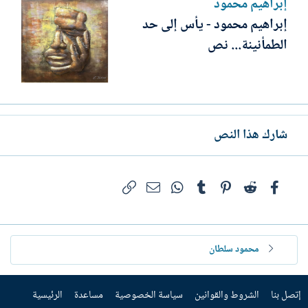
إبراهيم محمود
إبراهيم محمود - يأس إلى حد
الطمأنينة... نص
شارك هذا النص
فيسبوك
Reddit
Pinterest
Tumblr
WhatsApp
الرابط
البريد الإلكتروني
محمود سلطان
إتصل بنا
الشروط والقوانين
سياسة الخصوصية
مساعدة
الرئيسية