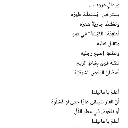
ورمالِ عروبتنا..
يسترخي.. يَسْتدلُكُ ظَهرَهْ
وتُمَشِّطُ جاريَةٌ شعرَهْ
تُطعِمُهُ "الكَبْسَةَ" في فَمِهِ
وتقبل نعليه
وتطقق إصبع رجليه
تنقلُهُ فوقَ بِسَاطِ الرّيحْ
قُمصَانُ الرّقصِ الشّرقيَّهْ
أعلمُ يا ماتيلدا
أنَّ العارَ سَيبقى عارًا حتى لو غَسَلُوهُ
أو نَقَعُوهُ.. في عِطرِ الفُلْ
أعلَمُ يا ماتيلدا