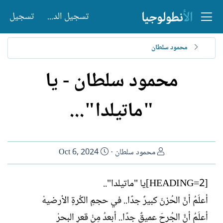
تسجيل الدخول
تسجيل
محمود سلطان
محمود سلطان - يا
"ماتيلدا"...
ا
ت
محمود سلطان
Oct 6, 2024
ل
ا
ك
ر
[HEADING=2]يا "ماتيلدا"..
ا
ي
أعلَمُ أنَّ الحُزنَ كبيرٌ جدًا.. في حجمِ الكُرةِ الأرضيهْ
ت
خ
ب
ا
أعلَمُ أنَّ الجُرحَ عميقٌ جدًا.. أبعدُ مِنْ قعرِ البحرْ