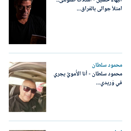
البهاء حسين - امتلأتْ طفولتى..
امتلأ جوالى بالفراق...
محمود سلطان
محمود سلطان - أنا الأُمويُّ يجري
في وَريدي...