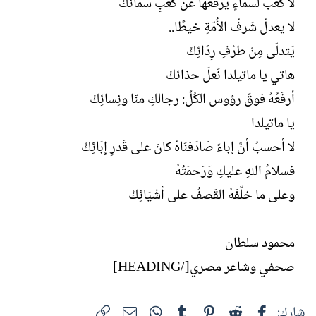
لا كعبٌ لسماءٍ يرفعها عن كعبِ سمائكْ
لا يعدلُ شَرفُ الأُمّةِ خيطًا..
يَتدلّى مِنْ طرْفِ رِدَائِكْ
هاتي يا ماتيلدا نَعلَ حذائكْ
أرفَعُهُ فوقَ رؤوس الكُلِّ: رجالكِ منّا ونِسائِكْ
يا ماتيلدا
لا أحسبُ أنَّ إباءً صَادَفنَاهُ كانَ على قَدرِ إِبَائِكْ
فسلامُ اللهِ عليكِ وَرَحمَتُهُ
وعلى ما خلَّفَهُ القَصفُ على أشْيَائِكْ
محمود سلطان
صحفي وشاعر مصري[/HEADING]
فيسبوك
Reddit
Pinterest
Tumblr
WhatsApp
الرابط
البريد الإلكتروني
شارك: