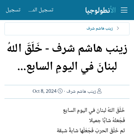
تسجيل الدخول
تسجيل
زينب هاشم شرف
زينب هاشم شرف - خَلَقَ اللهُ
لبنانَ في اليومِ السابع...
ا
ت
زينب هاشم شرف
Oct 8, 2024
ل
ا
ك
ر
خَلَقَ اللهُ لبنانَ في اليومِ السابع
ا
ي
فَجَعلهُ شابًّا جميلا
ت
خ
ب
ا
ثم خَلَقَ الحربَ فَجَعَلَها شابةً شبقة