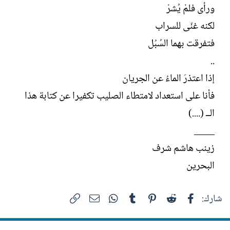
ورأى فلمْ يُشرْ
لكنه غنّى للسراب
فتفرقت بهما السُبُل
..
إذا اعتذرَ الماءُ عن الجريان
فأنا على استعداد لامتطاء الصليب تكفيرا عن كتابة هذا
الــ (....)
____
زينب هاشم شرف
البحرين
فيسبوك
Reddit
Pinterest
Tumblr
WhatsApp
الرابط
البريد الإلكتروني
شارك: