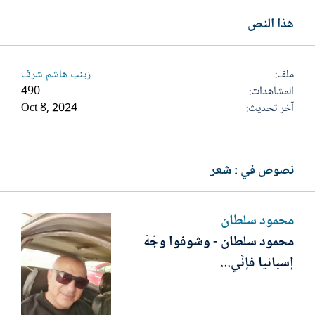
هذا النص
ملف
زينب هاشم شرف
المشاهدات
490
آخر تحديث
Oct 8, 2024
نصوص في : شعر
محمود سلطان
محمود سلطان - وشوفوا وجْهَ
إسبانيا فإنِّي...