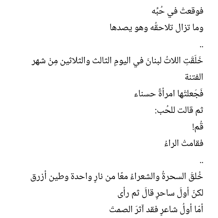
ل
فوقعتْ في حُبِّه
إ
ن
وما تزال تلاحقُه وهو يصدها
ش
..
ا
ء
خَلَقَتِ اللاتُ لبنانَ في اليومِ الثالث والثلاثين مِنْ شهر
الفتنة
فَجَعلتْها امرأةً حسناء
ثم قالت للحُب:
قُم!
فقامتْ الراءُ
..
خُلقَ السحرةُ والشعراءُ معًا من نارٍ واحدة وطين أزرق
لكنّ أولَ ساحرٍ قالَ ثم رأى
أمّا أولُ شاعرٍ فقد آثرَ الصمتَ