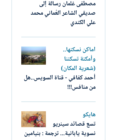
مصطفى غلمان رسالة إلى
صديقي الشاعر العُماني محمد
علي الكندي
أماكن نسكنها..
وأمكنة تسكننا
(شعرية المكان)
أحمد كفافي - قناة السويس..هل
من منافس!!!
هايكو
تسع قصائد سينريو
نسوية يابانية... ترجمة : بنيامين