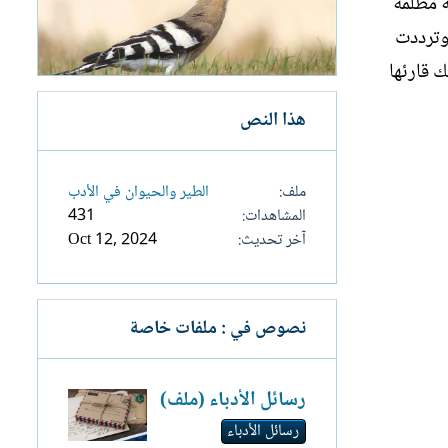
ة مظلمة
وترددت
ك قارئها
هذا النص
ملف
الطير والحيوان في الأدب
المشاهدات
431
آخر تحديث
Oct 12, 2024
نصوص في : ملفات خاصة
رسائل الأدباء (ملف)
رسائل الأدباء