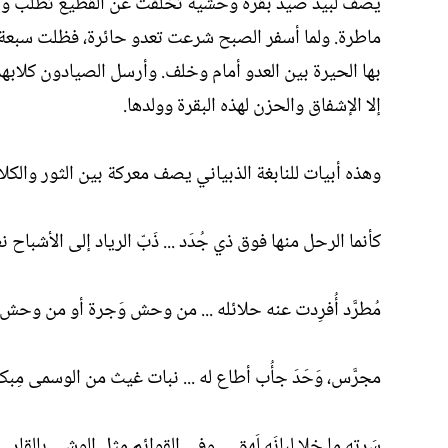
يصف لبيد صيد بقرة وحشية تخلفت عن القطيع تطلب ولدها
ماطرة. ولما أسفر الصبح شرعت تعدو حائرة، فظلت سبع
بها الحيرة بين العدو أمام وخلف. وأرسل الصيادون كلابه
إلا الإشفاق والحزن لهذه البقرة وولدها.
وهذه أبيات للنابغة الذبياني يصف معركة بين الثور والكل
كأنما الرحل منها فوق ذي جُدَد ... ذَبّ الرياد إلى الأشباح نظَ
مُطرَّد أُفرِدت عنه حلائله ... من وحش وَجرة أو من وحش 
مجرَّس، وَحَدَ جأُب أطاع له ... نبات غيث من الوسمى مِبكا
سَرته ما خلا لبانَه لَهق ... وفي القوائم مثل الوشى بالقار