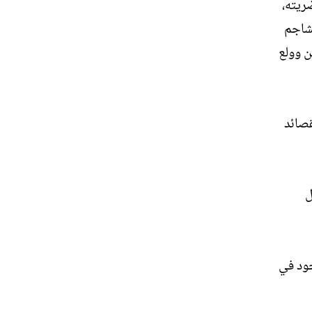
ريته،
كشاجم
ن وولع
قصائد
ل
جود في