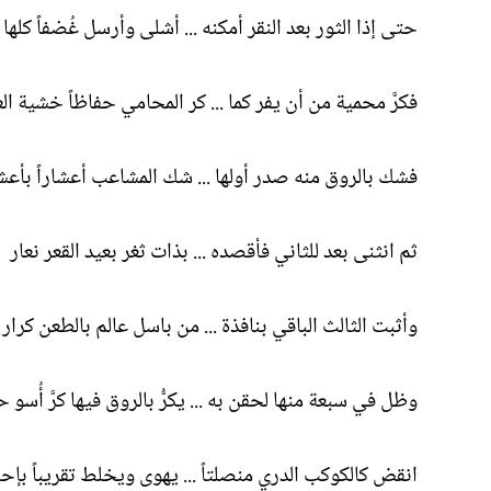
حتى إذا الثور بعد النقر أمكنه ... أشلى وأرسل غُضفاً كلها
فكرَّ محمية من أن يفر كما ... كر المحامي حفاظاً خشية الع
فشك بالروق منه صدر أولها ... شك المشاعب أعشاراً بأعش
ثم انثنى بعد للثاني فأقصده ... بذات ثغر بعيد القعر نعار
وأثبت الثالث الباقي بنافذة ... من باسل عالم بالطعن كرار
وظل في سبعة منها لحقن به ... يكرُّ بالروق فيها كرَّ أُسو ح
انقض كالكوكب الدري منصلتاً ... يهوى ويخلط تقريباً بإح