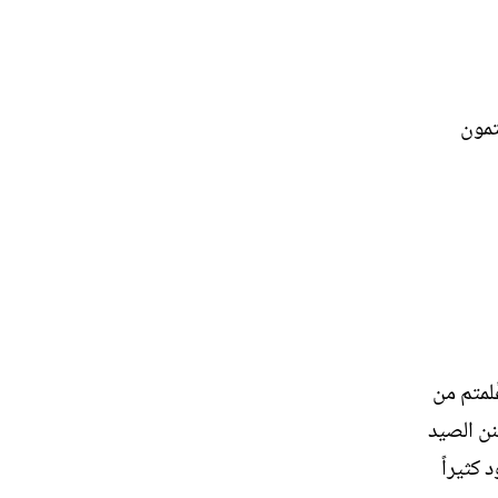
تمون
ّلمتم من
نن الصيد
 كثيراً