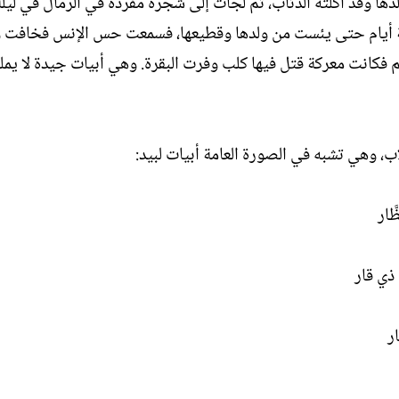
 وقد أكلته الذئاب، ثم لجأت إلى شجرة مفردة في الرمال في ليل
ل
ة أيام حتى يئست من ولدها وقطيعها، فسمعت حس الإنس فخافت 
إ
ن
م فكانت معركة قتل فيها كلب وفرت البقرة. وهي أبيات جيدة لا يمل
ش
ا
ء
اب، وهي تشبه في الصورة العامة أبيات لبيد:
ّار
ذي قار
ر