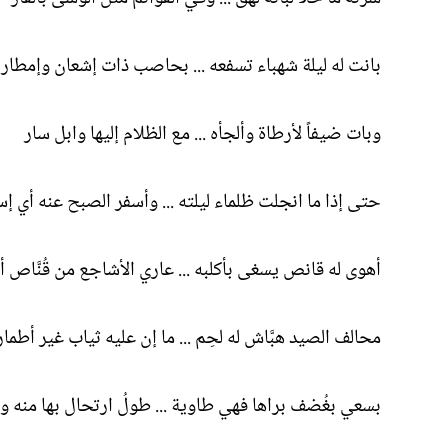
بانت له ليلة شهباء تسفعه ... بحاصب ذات إشعان وإمطار
وبات ضيفاً لأرطاة وألجأه ... مع الظلام إليها وابل سار
حتى إذا ما انجلت ظلماء ليلته ... وأسفر الصبح عنه أي إس
أهوى له قانص يسغى بأكلبه ... عاري الأشاجع من قُنَّاص أن
محالف الصيد هبَّاش له لحِم ... ما إن عليه ثياب غير أطمار
بسعي بغُضف براها فهي طاوية ... طولُ ارتحال بها منه و