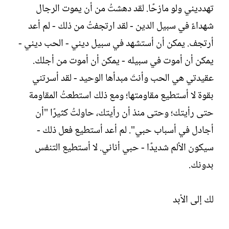
تهدديني ولو مازحًا. لقد دهشتُ من أن يموت الرجال
شهداءً في سبيل الدين - لقد ارتجفتُ من ذلك - لم أعد
أرتجف. يمكن أن أستشهد في سبيل ديني - الحب ديني -
يمكن أن أموت في سبيله - يمكن أن أموت من أجلك.
عقيدتي هي الحب وأنتَ مبدأها الوحيد - لقد أسرتني
بقوة لا أستطيع مقاومتها؛ ومع ذلك استطعتُ المقاومة
حتى رأيتك؛ وحتى منذ أن رأيتك، حاولتُ كثيرًا "أن
أجادل في أسباب حبي". لم أعد أستطيع فعل ذلك -
سيكون الألم شديدًا - حبي أناني. لا أستطيع التنفس
بدونك.
لك إلى الأبد