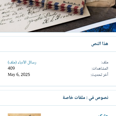
هذا النص
ملف
رسائل الأدباء (ملف)
المشاهدات
409
آخر تحديث
May 6, 2025
نصوص في : ملفات خاصة