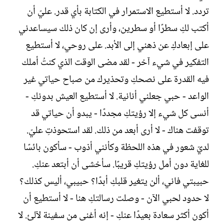
ل
تردد. لا أستطيع الاستمرار في الكتابة بأي قدر. عليّ أن
إ
ن
أكتب لكِ سطرًا أو سطرين، وأرى إن كان ذلك سيساعدني
ش
على إبعادكِ عن ذهني إلى الأبد. على روحي، لا أستطيع
ا
ء
التفكير في شيء آخر - لقد مضى الوقت الذي كنتُ أملك
فيه القدرة على نصحكِ وتحذيرك من صباح حياتي غير
الواعد - حبي جعلني أنانية. لا أستطيع العيش بدونكِ -
أنسى كل شيء إلا رؤيتكِ مجددًا - يبدو أن حياتي قد
توقفت هناك - لا أرى أبعد من ذلك. لقد استحوذتِ عليّ.
لديّ شعور في هذه اللحظة وكأنني أذوب - سأكون بائسًا
للغاية دون أمل رؤيتكِ قريبًا. سأخشى أن أبتعد عنكِ.
حبيبتي فاني، ألن يتغير قلبكِ أبدًا؟ حبيبي، أليس كذلك؟
لا حدود لحبي الآن - وصلت رسالتكِ هنا - لا أستطيع أن
أكون أكثر سعادة بعيدًا عنكِ - إنه أغنى من سفينة لآلئ. لا