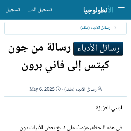
تسجيل الدخول
تسجيل
رسائل الأدباء (ملف)
رسالة من جون
رسائل الأدباء
كيتس إلى فاني برون
ا
ت
رسائل الأدباء (ملف)
May 6, 2025
ل
ا
ك
ر
ابنتي العزيزة
ا
ي
ت
خ
ب
ا
في هذه اللحظة، عزمتُ على نسخ بعض الأبيات دون