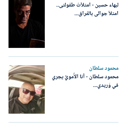
لبهاء حسين - امتلأتْ طفولتى..
امتلأ جوالى بالفراق...
محمود سلطان
محمود سلطان - أنا الأُمويُّ يجري
في وَريدي...