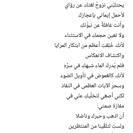
يحتلبُني نزوحُ لغتك عن رؤاي
لأحمِل إيماني بإعجازك
وأنت غافلةٌ عن نبوَّتكِ
ولا تعين حجمكِ في الاستثناء
لأنك خُلِقتِ أعظم من ابتكار المرايا
واكتشاف الانعكاس
فلم يُدرك الماء شبهكِ في سرِّهِ
لأنك كالغموض في تأويل الضوء
وسحر الآيات العظمى في النفاذ
لكني أصغي لتخلّيكِ عنّي في
مفازة صمتي:
أن اذهب وحبرك وناضلا
ولستِ لتلقِّينا من المنتظرين