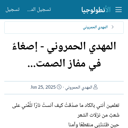
تسجيل الدخول
تسجيل
المهدي الحمروني
المهدي الحمروني - إصغاءٌ
في مفاز الصمت...
ا
ت
المهدي الحمروني
Jun 25, 2025
ل
ا
ك
ر
تعلمين أنني بالكاد ما صدّقتُ كيف آنستُ نارًا تلُمُّني على
ا
ي
شَعثٍ من نزلات الشعر
ت
خ
ب
ا
حين ظنَنتُنِي منقطعًا وآمنا