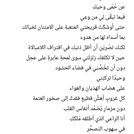
ل
عن حُمّى وحيكِ
إ
ن
فيما تبقَّى لي من وعي
ش
حتى أوشَكَتْ قريحتي المتعبة على الامتنان لخيالك
ا
ء
بما أسداه لها من هدوء
لكنك تصُريّن أن أظل ذنبك في اقتراف اللامبالاة
حين لا تكلفك زلزلتي سوى لمحةٍ عابرةٍ على عجل
دون أن تخُصُّني في فضاء الحشود
وحيدًا تركتِني
على هضاب الهذيان والعواء
كل غروبٍ أهشُّ قطيع فقدك إلى صخور العتمة
دون مزمارٍ يُضمِّد أنفاس القلب
أنا الراعي الذي أطلقه مُلكَكِ
في سهوب التصحُّر