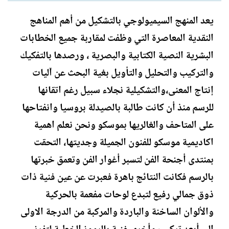
ل
ا
ك
ر
يعد المنهج السيميولوجي بالتشكيل من أهم المناهج
ا
ي
النقدية المعاصرة التي وظفت لمقاربة جميع الخطابات
ت
خ
ب
ا
البشرية النصية الكتابية والبصرية ، ورصدها بالتفكيك
ل
والتركيب والتحليل والتأويل بغية البحث عن آليات
إ
ن
إنتاج المعنى،والتشكيلية نجلاء سبيل رغم اتقانها
ش
للرسم منذ أن كانت طالبة بالصيدلة بروسيا وانفتاحها
ا
ء
على المتاحف والغالريها بموسكو ونحن نعلم اهمية
اكاديمية موسكو للفنون الجميلة وجديتها، التحقت
بمنتدى أجنحة الفن لتسبر أغوار الفن وتعمق خبرتها
بالرسم فكانت النتائج باهرة فعبرت عن عين فنية ذات
ذوق جمالي رفيع لتبدع لوحات مفعمة بالحركية
والألوان الساخنة والباردة والمركبة من الدرجة الاولى