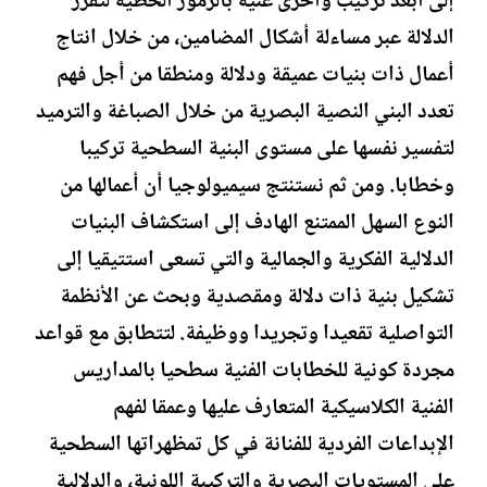
إلى أبعد تركيب وأخرى غنية بالرموز الخطية لتفرز
الدلالة عبر مساءلة أشكال المضامين، من خلال انتاج
أعمال ذات بنيات عميقة ودلالة ومنطقا من أجل فهم
تعدد البني النصية البصرية من خلال الصباغة والترميد
لتفسير نفسها على مستوى البنية السطحية تركيبا
وخطابا. ومن ثم نستنتج سيميولوجيا أن أعمالها من
النوع السهل الممتنع الهادف إلى استكشاف البنيات
الدلالية الفكرية والجمالية والتي تسعى استتيقيا إلى
تشكيل بنية ذات دلالة ومقصدية وبحث عن الأنظمة
التواصلية تقعيدا وتجريدا ووظيفة. لتتطابق مع قواعد
مجردة كونية للخطابات الفنية سطحيا بالمداريس
الفنية الكلاسيكية المتعارف عليها وعمقا لفهم
الإبداعات الفردية للفنانة في كل تمظهراتها السطحية
على المستويات البصرية والتركيبة اللونية، والدلالية