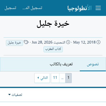
تسجيل الدخول
تسجيل
خيرة جليل
ت
ا
May 12, 2018
التحديث
Jun 28, 2026
خيرة جليل
ا
س
كتاب المغرب
ر
م
ي
ا
نصوص
تعريف بالكاتب
خ
ل
ا
ك
ل
ا
1
...
11
التالي
إ
ت
ن
ب
ش
تصفيات
ا
ء