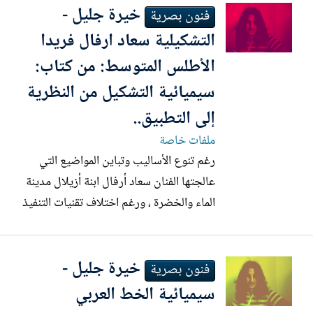
خيرة جليل -
من خلال ثلاثة مستويات منهجية
فنون بصرية
سيميوطيقية، ويمكن حصرها في: البنية،
التشكيلية سعاد ارفال فريدا
والدلالة، والوظيفة. وبما أن التشكيل...
الأطلس المتوسط: من كتاب:
سيميائية التشكيل من النظرية
إلى التطبيق..
ملفات خاصة
رغم تنوع الأساليب وتباين المواضيع التي
عالجتها الفنان سعاد أرفال ابنة أزيلال مدينة
الماء والخضرة ، ورغم اختلاف تقنيات التنفيذ
التي استعملتها الرسم على الكنفاس وأواني
تقليدية قديمة مثل الغربال وادخال الشطابة
خيرة جليل -
التقليدية وجلود الأغنام وكمامات كورونا .....،
فنون بصرية
فقد عرف العنقاء الجبلية كيف تحافظ على
سيميائية الخط العربي
وحدة...