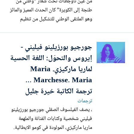
من عين تاوجطات تحت شعار “وطني من
طنجة إلى الكويرة” كان الحدث المميز والمائز
وهو الملتقى الوطني للتشكيل من تنظيم
التشكيلي عزيز اجريري كرئيس الجمعية فنية
شابة ركبت رهان التنمية الثقافية والبشرية
جورجيو بورزيلينو فيليني -
كرأسمال حقيقي لكسب رهان التنمية
والتطور. الورش الذي فتحه صاحب الجلالة
إيروس والتحوّل: اللغة الحسية
نصره الله وشفاه وعفاه وحفظه من...
لماريا ماركيزي. Maria
Marchesse. Maria ...
ترجمة الكاتبة خيرة جليل
ترجمات
، يصف الفيلسوف الصقلي جورجيو بورزيلينو
فيليني شخصية وكتابات الفنانة والملهمة
ماريا ماركيزي، المولودة في كومو الايطالية.