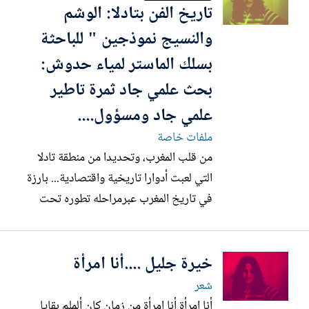
ث
بهم اين علاقة. بلاغي للعموم أنني أكتب هذا
تاريخ الفن بتادلا: الوشم
ب
التذكير لأطالب كل...
والنسيج نموذجين " للباحثة
ت
بسلك الماستر لمياء حدوش:
بحث علمي جاد ثمرة تاطير
علمي جاد ومسؤول....
ملفات خاصة
من قلب المغرب، وتحديدا من منطقة تادلا
التي لعبت أدوارا تاريخية واقتصادية... بارزة
في تاريخ المغرب عبرمراحله تطوره تحت
نفوذ الدول التي تعاقبت على حكمه. تادلا التي
شكلت أساس استقرار المغرب او العكس :
خيرة جليل ....أنا امرأة
فمن استتب له أمر تادلا استتب له أمر المغرب
كله...تادلا ارض الماء والخضرة والمراعي وممر
شعر
الطرق...
أنا امرأة أنا امرأة من زمان كان ألملم بقايا