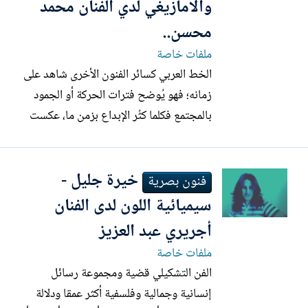
والامازيغي لدي الفنان محمد
محسن..
ملفات خاصة
الخط العربي كسائر الفنون الأخرى شاهد على
زمانه؛ فهو يُوضح فترات الحركة أو الجمود
بالمجتمع فكلما كثُر الإبداع بزمن ما، عكست
الأعمال الفنية روح وجوهر المجتمع وحيويته.
وكلما ركدت الفنون ولم تكن سوى تقليداً لما
خيرة جليل -
سبقها؛ فإنها تُسجل بذلك مرحلة تخلف، لكن
فنون بصرية
أن تقتحم الخط الأمازيغي بنسخ أو ابداع
سيميائية اللون لدى الفنان
يروم...
أجريري عبد العزيز
ملفات خاصة
الفن التشكيلي قضية ومجموعة رسائل
إنسانية وجمالية وفلسفية أكثر عمقا ودلالة