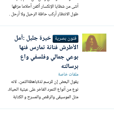
أنثى من شظايا الإنكسار أكفن أحلاما مزقها
طول الانتظار أركب حافلة الرحيل ولا أرحل .
ما كل النساء بقامة أنفاسي. ما كل العطور
بعبق روحي. أنا نورس .... أنا نورس في قمة
خيرة جليل :أمل
اغترابها لا تخطئ طريق عودتها حتى بعد ألف
فنون بصرية
عام . أنا عنقاء..... لنا عنقاء لا...
الأطرش فنانة تمارس فنها
بوعي جمالي وفلسفي واع
برسالته
ملفات خاصة
يقول البعض إن للرسم لذة‏باهظة‏الثمن، ‏ لانه
نوع من أنواع التمرد الفاخر على عبثية الحياة،
مثل الموسيقى والرقص والمسرح و الكتابة
والإبداع عموما…ويقول البعض: إن الرسم
ممارسة لفعل يعني انك تُربّت على جرحك