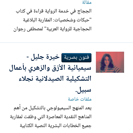
مقالة
الحِجاج في خدمة الرواية قراءة في كتاب
"حبكات وشخصيات: المقاربة البلاغية
الحجاجية للرواية العربية" لمصطفى رجوان
محمد الشهري* إذا أردنا رسم صورة علمية
تقريبية للباحث الدكتور مصطفى رجوان،
خيرة جليل -
فيمكنُ القولُ إنّهُ واحدٌ من الباحثين الشباب
فنون بصرية
الذين يتميزون بسمات بحثية خاصة. أولها أنّ
سيميائية الأزق والزهري بأعمال
خطّهُ البحثي يتّصلُ...
التشكيلية الصيدلانية نجلاء
سبيل.
ملفات خاصة
يعد المنهج السيميولوجي بالتشكيل من أهم
المناهج النقدية المعاصرة التي وظفت لمقاربة
جميع الخطابات البشرية النصية الكتابية