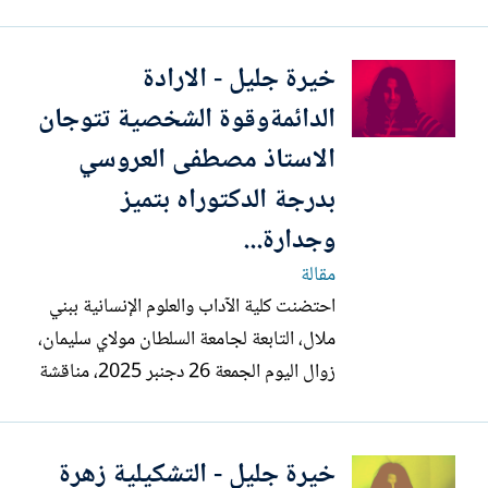
هي الفنانة الجمالية ماريا ماركيزي، التي تعود
أصول والدها، بالمناسبة إلى صقلية، في
خيرة جليل - الارادة
فضاء يحدد كأيقونة. ملهمة، فهي بعيدة المنال
بقدر ما هي ملموسة، عريقة - مقدسة - ومع
الدائمةوقوة الشخصية تتوجان
ذلك فهي...
الاستاذ مصطفى العروسي
بدرجة الدكتوراه بتميز
وجدارة...
مقالة
احتضنت كلية الآداب والعلوم الإنسانية ببني
ملال، التابعة لجامعة السلطان مولاي سليمان،
زوال اليوم الجمعة 26 دجنبر 2025، مناقشة
أطروحة دكتوراه تقدم بها الطالب الباحث
المصطفى لعروصي، لنيل شهادة الدكتوراه في
خيرة جليل - التشكيلية زهرة
الآداب والعلوم الإنسانية، وذلك بمدرج 04