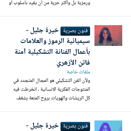
ورمزية بل وأكثر حرية من أن يقيد بأسلوب أو
أن يحاصر بنظرية ضيقة تجنسه...إن الحقيقة
والجمال ما هما إلا حقيقة الفن التقليدي، ولكن
خيرة جليل -
الفن العميق وجد ليشعرك بالسعادة والإبتكار
فنون بصرية
والمغامرة الفكرية والفلسفية ويحدث الدهشة
سيميائية الرموز والعلامات
والصدمة...
بأعمال الفنانة التشكيلية آمنة
فاتن الأزهري
ملفات خاصة
ولأن الفن التشكيلي هو المجال المتجدد في
المنتوجات الفكرية الانسانية ، انخرطت فيه
كل الريشات والهويات بروح المتعة بشغف
الابداع والبحث والتجديد، وباعتباره وسيط
فاعل بين الانسان والعالم الخارجي، "فالعمل
خيرة جليل -
الفني ماهو الا تعبير عن معنى أو انفعال أو
فنون بصرية