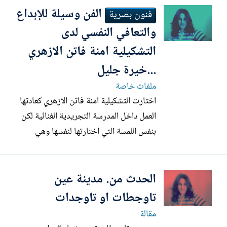
الفن وسيلة للإبداع
بالألوان لتترجم لاحساس وكلمات ورموز،
فنون بصرية
وتقنع اللون أنه صار معنى، لا ألمًا لتُهذّب
والتعافي النفسي لدى
فوضاك بصمت،...
التشكيلية امنة فاتن الازهري
...خيرة جليل
ملفات خاصة
اختارت التشكيلية امنة فاتن الازهري كعادتها
العمل داخل المدرسة التجريدية الغنائية لكن
بنفس اللمسة التي اختارتها لنفسها وهي
مازالت تبحث وتطور وتنتج منهجا تجريبية
تجريدية رغم خوض بعض التجارب الواقعية
الحدث من. مدينة عين
مؤخرا خصوصا بعد مشاركتيها الأخيرتين
بالبرفورمانس الفني بكل من مهرجان
تاوجطات او تاوجدات
توجطات ومهرجان معرض الكتاب...
مقالة