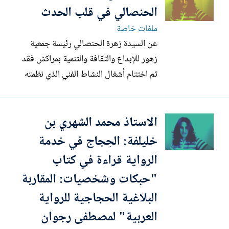
بالكلية. وتناولت الأطروحة موضوعا علميا
الحنصالي في قلب الحدث
وجماليا موسوما...
ملفات خاصة
عن السيدة زهرة الحنصالي رئيسة جمعية
زهور للإبداع والثقافة والتنمية بمراكش فقد
تم اختتام أشغال النشاط الفني الذي نظمته
تحت شعار: دور الفن في ترسيخ القيم
الوطنية، الذي احتضنه فضاء حديقة الحارثي
الاستاذ محمد الشهري بن
بمراكش وذلك بمناسبة الذكرى الخمسينية
للمسيرة الخضراء المجيدة وعيد الوحدة
خليلفة: الحِجاج في خدمة
الوطنية وعيد الاستقلال المجيد...
الرواية قراءة في كتاب
"حبكات وشخصيات: المقاربة
البلاغية الحجاجية للرواية
العربية" لمصطفى رجوان