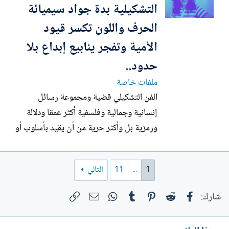
اثارة يحسها الفنان في علاقته بالعالم
التشكيلية بدة جواد سيميائة
الخارجي." بانتاج...
الحرف واللون تكسر قيود
الأمية وتفجر ينابيع إبداع بلا
حدود..
ملفات خاصة
الفن التشكيلي قضية ومجموعة رسائل
إنسانية وجمالية وفلسفية أكثر عمقا ودلالة
ورمزية بل وأكثر حرية من أن يقيد بأسلوب أو
أن يحاصر بنظرية ضيقة تجنسه في الإطار
الرجالي أو النسائي. .....لهذا أقول الفن هو فن
1
...
11
التالي
بفلسفة جمالية وفكرية تفسر متعدد القراءات
والتأويلات في المجال السيميائي لكنه لا يخلو
فيسبوك
Reddit
Pinterest
Tumblr
WhatsApp
الرابط
البريد الإلكتروني
شارك:
من تحديات...