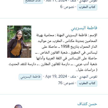
نقوس المهدي
ملف
Jun 11, 2024
خالد طحطح
نصوص: 6
كتاب
المغرب
فاطمة البسريني
الإسم : فاطمة البسريني المهنة : محامية بهيئة
المحامين بمدينة مكناس ـ المغرب. من مواليد
الدار الحمراء بتاريخ 1958 ــ حاصلة على
ليسانس في الحقوق ـ شعبة القانون الخاص . ـــ
حاصلة على الليسانس في اللغة العربية وآدابها
شعبة أدب عربي . ـــ دارسة للقانون المقارن . ــ دارسة للنقد الحديث
( دراسات عليا...
نقوس المهدي
ملف
Apr 19, 2024
فاطمة البسريني
نصوص: 76
كتاب
المغرب
حسن كشاف