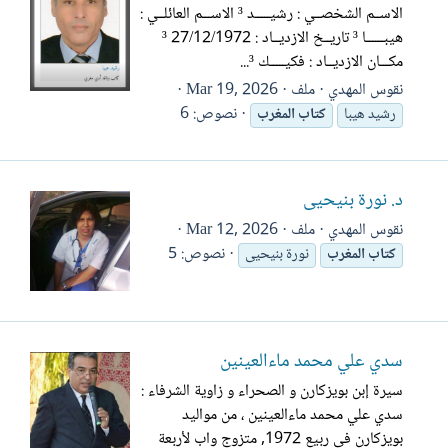
الاســم الشخصــي : رشيـــــد ³ الاســـم العائلــي :
هيبــــــا ³ تاريــخ الازديــاد : 27/12/1972 ³
مكـــان الازديــاد : فكيـــــك ³...
نقوس المهدي
ملف
Mar 19, 2026
نصوص: 6
رشيد هيبا
كتاب
المغرب
د. نورة بنيحيى
نقوس المهدي
ملف
Mar 12, 2026
نصوص: 5
كتاب
المغرب
نورة بنيحيى
سدي علي محمد ماءالعينين
سيرة إبن بويزكارن و الصحراء و زاوية الشرفاء :
سدي علي محمد ماءالعينين ، من مواليد
بويزكارن في ربيع 1972, متزوج واب لأربعة