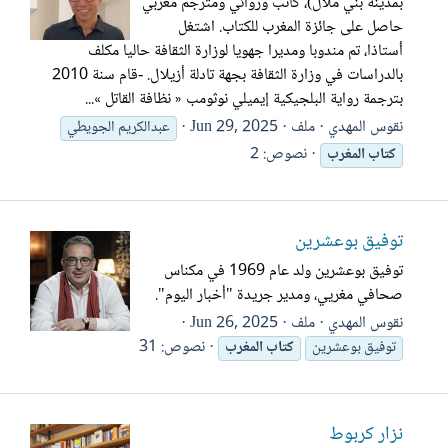
بمدينة بني ملال)، كاتب وروائي ومترجم مغربي
حاصل على جائزة المغرب للكتاب. اشتغل
أستاذا، تم مندوبا ومديرا جهويا لوزارة الثقافة حاليا مكلف
بالدراسات في وزارة الثقافة بجهة تادلة أزيلال. -قام سنة 2010
بترجمة رواية البلجيكية إيميلي نوثومب « نظافة القاتل ‏»...
نقوس المهدي
ملف
Jun 29, 2025
عبدالكريم الجويطي
نصوص: 2
كتاب
المغرب
توفيق بوعشرين
توفيق بوعشرين ولد عام 1969 في مكناس
صحافي مغريي، ومدير جريدة "أخبار اليوم".
نقوس المهدي
ملف
Jun 26, 2025
نصوص: 31
توفيق بوعشرين
كتاب
المغرب
نزار كربوط