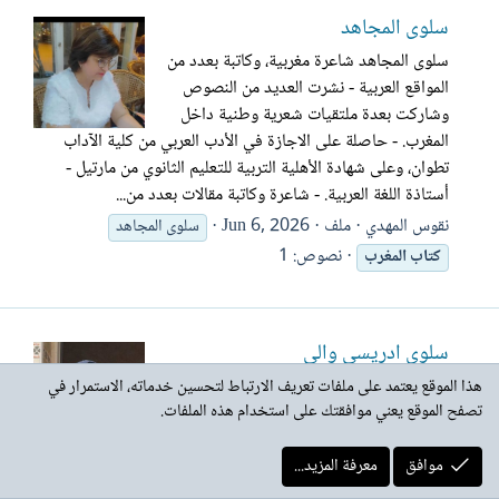
سلوى المجاهد
سلوى المجاهد شاعرة مغربية، وكاتبة بعدد من
المواقع العربية - نشرت العديد من النصوص
وشاركت بعدة ملتقيات شعرية وطنية داخل
المغرب. - حاصلة على الاجازة في الأدب العربي من كلية الآداب
تطوان، وعلى شهادة الأهلية التربية للتعليم الثانوي من مارتيل -
أستاذة اللغة العربية. - شاعرة وكاتبة مقالات بعدد من...
نقوس المهدي
ملف
Jun 6, 2026
سلوى المجاهد
نصوص: 1
كتاب
المغرب
سلوى ادريسي والي
السيرة الذاتية سلوى ادريسي والي من المغرب
هذا الموقع يعتمد على ملفات تعريف الارتباط لتحسين خدماته، الاستمرار في
تصفح الموقع يعني موافقتك على استخدام هذه الملفات.
صاحبة المجموعة القصصية " قلوب لا تصل
إليها الشمس" الصادرة عن جامعة المبدعين
المغاربة شاركت في الكتاب المجمع " " "حديث
موافق
معرفة المزيد...
الليالي الباردة " الذي يضم كتاب مغاربة وايضا