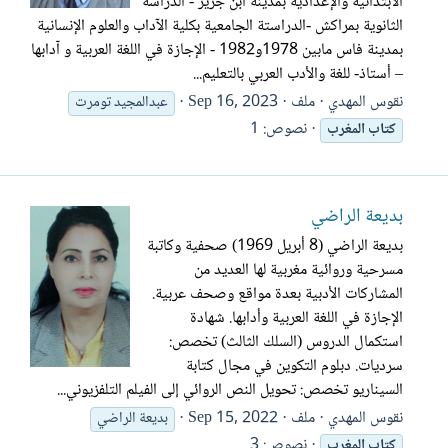
الابتدائية والإعدادية بمدينة ابن جرير - الدراسة
الثانوية بمراكش -الدراستة الجامعية بكلية الآداب والعلوم الإنسانية
بمدينة فاس مابين 1978و1982 - الإجازة في اللغة العربية و آدابها
– أستاذ- للغة والأدب العربي بالتعليم...
نقوس المهدي
ملف
Sep 16, 2023
عبدالمجيد تومرت
نصوص: 1
كتاب
المغرب
بديعة الراضي
بديعة الراضي (8 أبريل 1969) صحفية وكاتبة
مسرحية وروائية مغربية لها العديد من
المشاركات الأدبية بعدة مواقع وصحف عربية.
الإجازة في اللغة العربية وأدابها. شهادة
استكمال الدروس (السلك الثالث) تخصص:
سرديات. دبلوم التكوين في مجال كتابة
السيناريو تخصص: تحويل النص الروائي إلى الفيلم التلفزيوني...
نقوس المهدي
ملف
Sep 15, 2022
بديعة الراضي
نصوص: 3
كتاب
المغرب