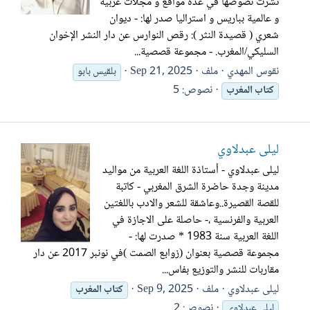
نشرت نصوصها في عدة مواقع و مجلات عربية
و عالمية بباريس و استراليا صدر لها: - ديوان
شعري ( قصيدة النثر ): رقص النوارس عن دار النشر الإخوان
السليكي/المغرب. - مجموعة قصصية...
نقوس المهدي
ملف
Sep 21, 2025
بلقيس بابو
نصوص: 5
كتاب
المغرب
ليلى عبدلاوي
ليلى عبدلاوي - أستاذة اللغة العربية من مواليد
مدينة وجدة حاضرة الشرق المغربي - كاتبة
للقصة القصيرة..وعاشقة للشعر والادب باللغتين
العربية والفرنسية ،- حاصلة على الاجازة في
اللغة العربية سنة 1983 * صدرت لها: -
مجموعة قصصية بعنوان (زوابع الصمت )في نونبر 2017 عن دار
مقاربات للنشر والتوزيع بفاس...
ليلى عبدلاوي
ملف
Sep 9, 2025
كتاب
المغرب
نصوص: 2
ليلى عبدلاوي