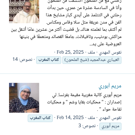
رحلتي مع فن الملحون اكتشفت فن الملحون
وأنا في السادسة عشرة من عمري، حين بدأت
رحلتي في التتلمذ على أيدي كبار مشايخ هذا
الفن في مدن عريقة مثل سلا وفاس ومكناس.
لم أكتفِ بما تعلمته هناك، بل قضيت أكثر من عشرين عامًا أتنقل بين
مراكش، بودنيب، وتافيلالت، جامعًا القصائد ومتعمقًا في بنيتها
العروضية على يد...
نقوس المهدي
ملف
Feb 25, 2025
نصوص: 14
العيباري عبدالمجيد (شيخ الملحون)
كتاب
المغرب
مريم أبوري
مريم أبوري كاتبة مغربية مقيمة بفرنسا. لي
إصداران : " محكيات بقايا وشم " و محكيات
تفاحة حواء " .
نقوس المهدي
ملف
Feb 14, 2025
كتاب
المغرب
نصوص: 3
مريم أبوري