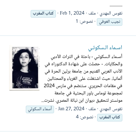
..............
نقوس المهدي
ملف
Feb 1, 2024
كتاب
المغرب
نصوص: 1
نجيب العوفي
أسـماء الـسكوتـي
أسـماء الـسكوتـي - باحثة في التراث الأدبي
والحكايات. - حصلت على شهادة الدكتوراه في
الأدب العربي القديم من جامعة برلين الحرة في
ألمانيا، حيث اشتغلت على الغرباء والمحتالين
في مقامات الحريري. ستنضم في مارس 2024
لمجموعة توماس باور البحثية في جامعة
مونستر لتحقيق ديوان ابن نباتة المصري. نشرت...
نقوس المهدي
ملف
Jan 27, 2024
أسماء السكوتي
نصوص: 4
كتاب
المغرب