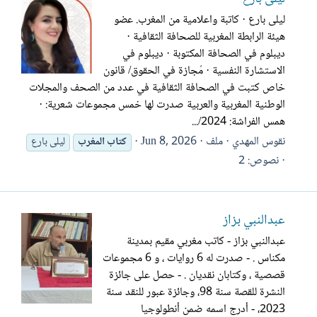
ليلى بارع · كاتبة واعلامية من المغرب. عضو
هيئة الرابطة المغربية للصحافة الثقافية ·
ديبلوم في الصحافة المكتوبة · ديبلوم في
الاستشارة النفسية · مُجازة في الحقوق/ قانون
خاص كتبت في الصحافة الثقافية في عدد من الصحف والمجلات
الوطنية المغربية والعربية صدرت لها خمس مجموعات شعرية: ·
همس الفراشة: 2024/...
نقوس المهدي
ملف
Jun 8, 2026
كتاب
المغرب
ليلى بارع
نصوص: 2
عبدالنبي بزاز
عبدالنبي بزاز - كاتب مغربي مقيم بمدينة
مكناس . - صدرت له 6 روايات ، و 6 مجموعات
قصصية ، وكتابان نقديان . - حصل على جائزة
النشرة للقصة سنة 98، وجائزة عبور للنقد سنة
2023، - أدرج اسمه ضمن أنطولوجيا