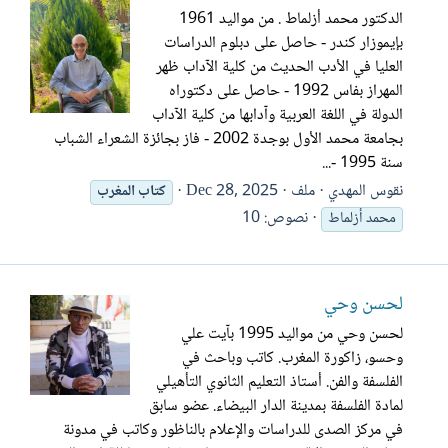
الدكتور محمد أزلماط . من مواليد 1961
بإيموزار كندر - حاصل على دبلوم الدراسات
العليا في الأدب الحديث من كلية الآداب ظهر
المهراز بفاس 1992 - حاصل على دكتوراه
الدولة في اللغة العربية وآدابها من كلية الآداب
بجامعة محمد الأول بوجدة 2002 - فاز بجائزة الشعراء الشباب
سنة 1995 -...
نقوس المهدي
ملف
Dec 28, 2025
كتاب
المغرب
نصوص: 10
محمد أزلماط
لحسن وحي
لحسن وحي من مواليد 1995 بآيت علي
وحسو، زاكورة المغرب. كاتب وباحث في
الفلسفة والفن. أستاذ التعليم الثانوي التأهيلي
لمادة الفلسفة بمدينة الدار البيضاء. عضو سابق
في مركز الصدى للدراسات والإعلام بالناظور وكاتب في مدونة