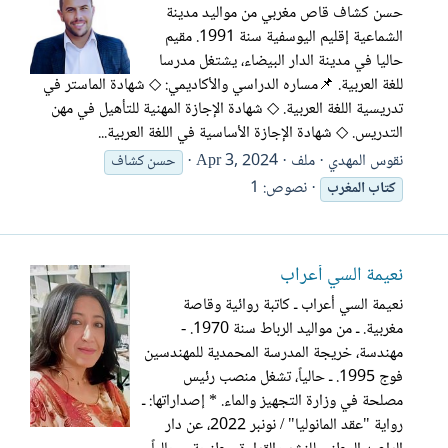
حسن كشاف قاص مغربي من مواليد مدينة
الشماعية إقليم اليوسفية سنة 1991. مقيم
حاليا في مدينة الدار البيضاء، يشتغل مدرسا
للغة العربية. 📌مساره الدراسي والأكاديمي: ◇ شهادة الماستر في
تدريسية اللغة العربية. ◇ شهادة الإجازة المهنية للتأهيل في مهن
التدريس. ◇ شهادة الإجازة الأساسية في اللغة العربية...
نقوس المهدي
ملف
Apr 3, 2024
حسن كشاف
نصوص: 1
كتاب
المغرب
نعيمة السي أعراب
نعيمة السي أعراب ـ كاتبة روائية وقاصة
مغربية. ـ من مواليد الرباط سنة 1970. -
مهندسة، خريجة المدرسة المحمدية للمهندسين
فوج 1995. ـ حالياً، تشغل منصب رئيس
مصلحة في وزارة التجهيز والماء. * إصداراتها: ـ
رواية "عقد المانوليا" / نونبر 2022، عن دار