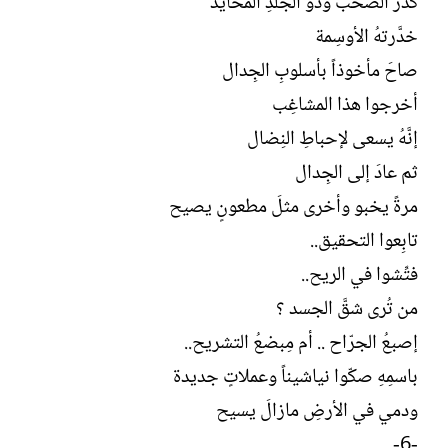
كُدِّرَ الصحبُ وذو الجلدِ المُحايد
خدَّرتهُ الأوسِمة
صاحَ مأخوذاً بأسلوبِ الجِدال
أخرجوا هذا المشاغِب
إنَّهُ يسعى لإحباطِ النِضال
ثم عادَ إلى الجِدال
مرةً يخبو وأخرى مثلَ مطعونٍ يصيح
تابِعوا التحقيق..
فتِّشوا في الريح..
من تُرى شقَّ الجسد ؟
إصبعُ الجرّاح .. أم مِبضعُ التشريح..
باسمِهِ صكّوا نياشيناً وعملاتٍ جديدة
ودمي في الأرضِ مازالَ يسيح
-6-