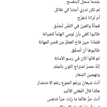
عِندما سُحِلَ البنفسج
لم نكن ندري أجئِنا كي نقاتِل
أم تُرانا نَتفرَّج
فجأةً والعينُ في اللصِّ تُحدِّق
طالبوا كفي بأنْ تومي اتهاماً للخِيانة
فلماذا حينَ فاحَ العطرُ مِن قصرِ المهانةْ
طالبوها أنْ تُصفِّق
ثم قالوا كانَ في رسمِ الأمانة
إنَّهُ عصرُ امتزاجِ اللونِ بالجلدِ
وتهجينِ الشِعار
أنتَ شبعانٌ برغمِ الجوعِ رغمَ الاحتضارْ
هكذا قالَ المُغنّي للأثير
أنتَ حرٌّ طالَما ما زِلتَ حيّاً تتنفس