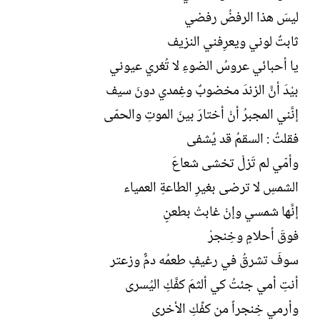
ليسَ هذا الرفضُ رفضي
ثابتٌ لوني ويعرِفني النزيف
يا أحبائي عروسُ الضوءِ لا تُغري عيوني
بيْدَ أنَّ الزندَ مخضوبٌ وغِمدي دونَ سيف
إنَّني المجبرُ أنْ أختارَ بينَ الموتِ والحمّى
فقلتُ : السقمُ قد يُشفى
وأمّي لم تَزلْ تخشى شعاعَ
الشمسِ لا ترضى بغيرِ الطاعةِ العمياء
إنَّها شمسي وإنْ غابتْ بطعنٍ
فوقَ أحلامٍ وخِنجرْ
سوفَ تشرقُ في رغيفٍ طعمُه دمٌّ وزعتر
أنتِ أمي جئتُ كي ألثمَ كفَّكِ اليُسرى
وأرمي خِنجراً من كفِّكِ الأخرى