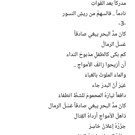
مدركاً بعد الفَواتِ
نادماً .. فالسهمُ من ريشِ النسور
-3-
كانَ مدُّ البحرِ يبغي صادقاً
غسلَ الرمالْ
كم بكى كالطفلِ مذبوحَ النداء
أن أزيحوا زائفَ الأمواجِ ..
والماءَ الملوثَ بالغباءْ
غيْرَ أنَّ البدرَ جاء
دافعاً تيارَهُ المحمومَ للشطِّ انطفاءْ
كانَ مدُّ البحرِ يبغي صادقاً غسْلَ الرمال
ذاهلَ الأمواجِ أرداهُ القِتال
جزْرُهُ إعلانُ خاسِرْ