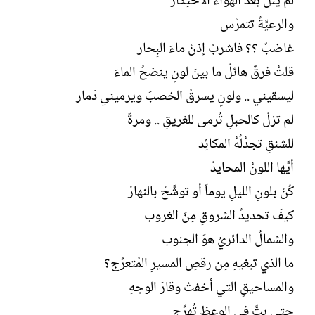
لم يَنلْ بَعْدُ الهواءَ الاحتِكار
والرعيَّةُ تتمرَّس
غاضبٌ ؟؟ فاشربْ إذنْ ماءَ البِحار
قلتُ فرقٌ هائلٌ ما بينَ لونٍ ينضحُ الماءَ
ليسقيني .. ولونٍ يسرقُ الخصبَ ويرميني دَمار
لم تزلْ كالحبلِ تُرمى للغريقِ .. ومرةً
للشنقِ تجدُلُهُ المكائِد
أيَّها اللونُ المحايدْ
كُنْ بلونِ الليلِ يوماً أو توشَّحْ بالنهارْ
كيفَ تحديدُ الشروقِ مِنَ الغروب
والشمالُ الدائريُ هوَ الجنوب
ما الذي تبغيهِ مِن رقصِ المسيرِ المُتعرِّج؟
والمساحيقِ التي أخفتْ وقارَ الوجهِ
حتى بتَّ في الوعظِ تُهرِّج