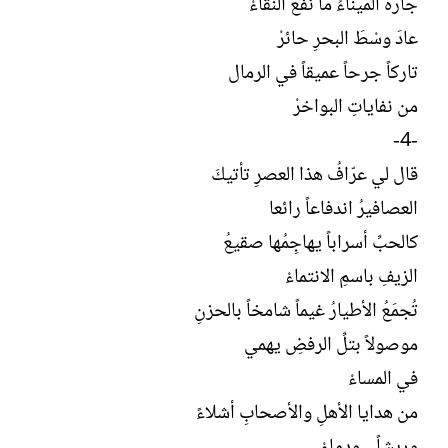
جارُهُ الميناءُ ما نفعُ النقاءْ
عادَ وسْطَ البحرِ حائرْ
تاركاً جرحاً عميقاً في الرمال
من نفاياتِ البواخرْ
-4-
قال لي عرّافُ هذا العصرِ تأتيكَ
العصافيرُ اندفاعاً رائعا
كالحبِّ أسراباً يهاجِمُها صقيعُ
الزيفِ باسمِ الانتماءْ
تُجمَعُ الأطيارُ غيماً شامخاً بالحزنِ
موصولاً بتلِّ الرفضِ يهمي
في المساءْ
من هدايا الأهلِ والأصحابِ أشلاءً
وريشاً .. ودماءْ