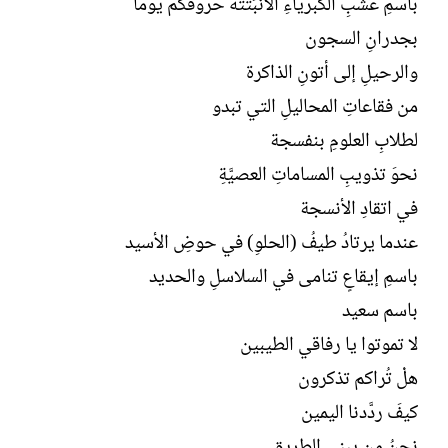
باسمِ عشبِ الكبرياءِ الأنْبَتَتُهُ حروفُكم يوما
بجدرانِ السجون
والرحيلِ إلى أتونِ الذاكرة
من فقاعاتِ المحاليلِ التي تبدو
لطلابِ العلومِ بنفسجة
نحوَ تذويبِ المساماتِ العصيَّةِ
في اتقادِ الأنسجة
عندما يرتادُ طيفُ (الحلوِ) في حوضِ الأسيد
باسمِ إيقاعٍ تنامى في السلاسلِ والحديد
باسم سعيد
لا تموتوا يا رفاقي الطيبين
هلْْ تُراكم تذكرون
كيفَ ردَّدنا اليمين
نحنُ من يبني الطريق