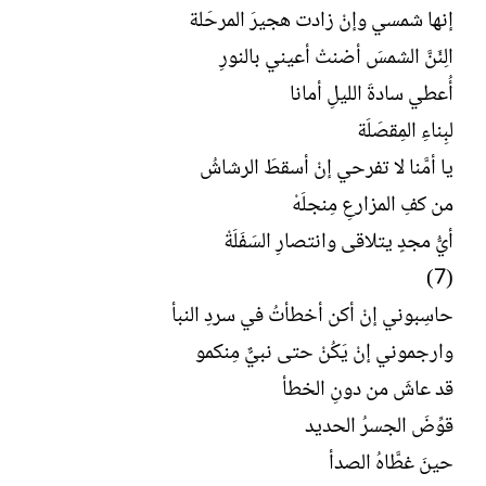
إنها شمسي وإنْ زادت هجيرَ المرحَلة
الِئَنَّ الشمسَ أضنتْ أعيني بالنورِ
أُعطي سادةَ الليلِ أمانا
لبِناءِ المِقصَلَة
يا أمَّنا لا تفرحي إنْ أسقطَ الرشاشُ
من كفِ المزارعِ مِنجلَهْ
أيُّ مجدٍ يتلاقى وانتصارِ السَفَلَةْ
(7)
حاسِبوني إنْ أكن أخطأتُ في سردِ النبأ
وارجموني إنْ يَكُنْ حتى نبيٌّ مِنكمو
قد عاشَ من دونِ الخطأ
قوِّضَ الجسرُ الحديد
حينَ غطَّاهُ الصدأ