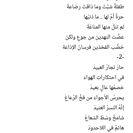
ل
طفلةٌ شبَّتْ وما ذاقتْ رضاعةْ
إ
ن
حرةٌ أمٌ لها .. ما ذنبُها
ش
لم تنلْ منها المناعَةْ
ا
ء
عضَّت النهدينَ من جوعٍ ولكنْ
خضَّب الفخذين فرسانُ الإذاعة
-2-
حارَ تجارُ العبيدْ
في احتكاراتِ الهواءْ
خصمُها عالٍ بعيدْ
يحرسُ الأجواءَ من فخِّ الرُعاعْ
إنَّهُ النسرُ العنيدْ
شامخٌ وسْطَ الشعاعْ
هائمٌ في اللاحدودْ