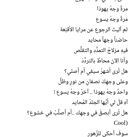
مرةً وجهُ يهوذا
مرةً وجهُ يسوع
ثم آليتَ الرجوع عن مرايا الأقنِعة
حاضناً وجهاً محايد
فيهِ مزلاجُ التمدُّدِ والتقلُّص
وأنا الآنَ محاطٌ بالتردُّدْ
هل تُرى أشهرُ سيفي أم أصلي؟
وعلى وجهِكَ نصفانِ من نورٍ وظلِّ
واحدٌ وجهُ يهوذا .. آخرٌ وجهُ يسوع !
آهِ قلْ لي أيَّها الجلدُ المُحايد
هل تُرى أبصقُ في وجهِك ..أم أصلِّبُ في خشوع؟
(Cool
سوفَ أحكي للزُهور