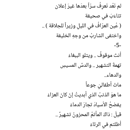
لم نَعُد نَعرِفُ سرّاً بعدَها غيرَ إعلان
تثاءَبَ في صحيفة
( عُين العرّافُ في الليلِ وزيراً للحِلاقة ) ..
واختفى الشاربُ من وجهِ الخليفة
-5-
أنتَ موقوفٌ .. ويتلو الببغاءْ
تهمةَ التشهير .. والدسِّ المسيسِ
والدهاء..
ماتَ أطفاليَ جوعاً
ما هوَ الذنبُ الذي أبديتُ إنْ كانَ العزاءْ
يفضحُ الأسيادَ تجارَ الدماءْ
قيلَ : ذاكَ المأتمُ المحزونُ تشهيرٌ ..
أطلتم في الرثاءْ