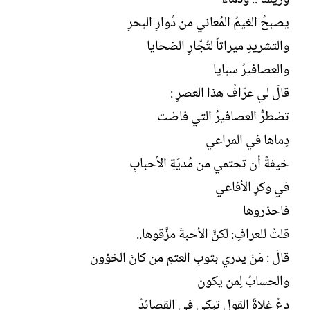
يصبحُ الغيمُ المُعاني من دُوارِ البحرِ
والتشريدِ ميراثاً لتُجّارِ الضحايا
والعصافيرُ سبايا
قالَ لي عرّافُ هذا العصرِ :
تضطرُّ العصافيرُ التي فاضت
دِماها في المراعي
خيفةً أن تحتمي من مُديَةِ الأحبابِ
في وكرِ الأفاعي
فاحذروها
قلتُ للعرافِ: لكنَّ الأحبةَ مزَّقوها..
قالَ : مَنْ يدري بثوبِ العتمِ من كانَ الخؤون
والحسابُ لِمن يكون
دعْ غلاةَ القولِ تبكي في القصائدْ