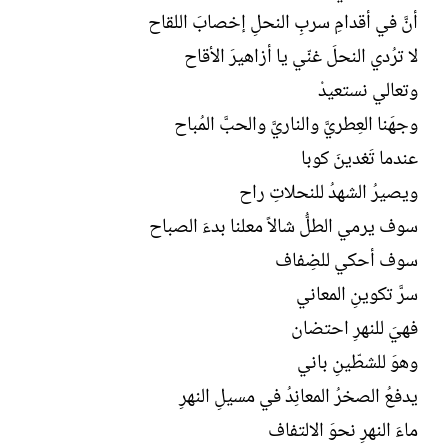
أنَّ في أقدامِ سربِ النحلِ إخصابَ اللقاح
لا ترُدي النحلَ غنّي يا أزاهيرَ الأقاح
وتعالي نستعيدْ
وجهَنا العِطريَّ والناريَّ والحبَّ المُباح
عندما تَغدينَ كوبا
ويصيرُ الشهدُ للنحلاتِ راح
سوف يرمي الطلُّ شالاً معلنا بدءَ الصباح
سوف أحكي للضِفاف
سرَّ تكوينِ المعاني
فهيَ للنهرِ احتضان
وهوَ للشطّينِ باني
يدفعُ الصخرُ المعانِدُ في مسيلِ النهرِ
ماءَ النهرِ نحوَ الالتفاف