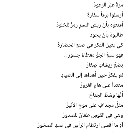
مرةً عبْرَ الرعودْ
أرسلوا برقاً سفارةْ
أقنعوه بأنَّ ريشَ النسرِ رمزٌ للخلودْ
طالبوهُ بأنْ يجود
كي يعينَ المكرَ في صنعِ الحضارةْ
فهو سبعُ الجوِّ معطاءٌ جسور ..
بضعُ ريشاتٍ صِغارْ
لم يفكرْ حينَ أهداها إلى الصيادِ
معتداً على هامِ الغرورْ
أنَّها وسْطَ الجناحْ
مثلُ مجدافٍ على موجِ الأثيرْ
وهي في القوسِ طعانٌ للصدورْ
آهِ ما أقسى ارتطام الرأسِ في صلدِ الصخورْ