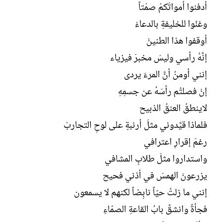
أدفنوا أمواتَكمْ صمْتاً
وغنّوا للخليفةِ بالدعاءْ
أوقفوا هذا الطنينْ
إنَّهُ رأسي وليسَ مخبرَ فيزياء
إنني أومنُ أنَّ المرءَ يردى
إنْ فصلتُم رأسَهُ عن جسمِهِ
لاينطقُ العنقُ الذبيح
فلماذا قيَّدوني مثلَ أرنبةٍ على لوحِ التجاربْ
رغمَ إقرارِ اعترافي
واستداروا مثلَ طلابِ المشافي
يزرعونَ الهمسَ في أذني فحيح
إنني ما زلتُ حيّاً نابِضاً لكنهم لا يسمعون
فجأةً وانشقَّ بابُ القاعةِ الصمّاءِ