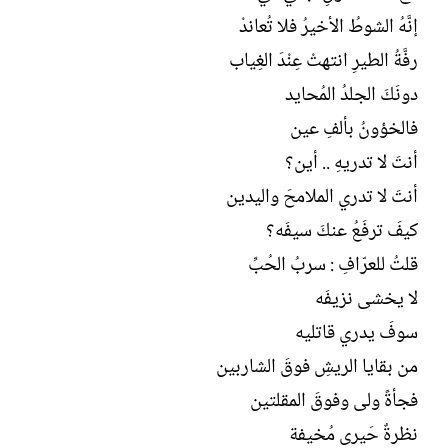
إنَّهُ الشوطُ الأخيرُ فلا تُعاندْ
رفَّةُ الطيرِ انتهتْ عِنْدَ الغِياب
دونَكَ الجلدُ المُحايد
فالخؤونُ بألفِ عين
أنتَ لا تدريهِ .. أين؟
أنتَ لا تدري الملامحَ واليدين
كيفَ ترفَعُ عنكَ سيفَه؟
قلتُ للعرّافِ : سربُ الحُبِّ
لا يخشى نزيفَه
سوفَ يدري قاتليه
من بقايا الريشِ فوقَ الشاربين
فجأةً ولى وفوقَ المقلتين
نظرةٌ حَيرى مُخيفة