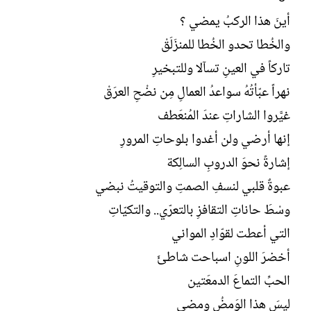
أينَ هذا الركبُ يمضي ؟
والخُطا تحدو الخُطا للمنزَلَقْ
تاركاً في العينِ تسآلا وللتبخيرِ
نهراً عبّأتُهُ سواعدُ العمالِ مِن نضْحِ العرَقْ
غيَّروا الشاراتِ عندَ المُنعَطف
إنها أرضي ولن أغدوا بلوحاتِ المرورِ
إشارةً نحوَ الدروبِ السالِكة
عبوةٌ قلبي لنسفِ الصمتِ والتوقيتُ نبضي
وسْطَ حاناتِ التقافزِ بالتعرّي.. والتكيّاتِ
التي أعطت لقوّادِ المواني
أخضرَ اللونِ اسباحت شاطئَ
الحبِّ التماعَ الدمعَتين
ليسَ هذا الوَمضُ ومضي