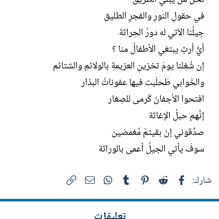
في حقولِ النورِ والفجرِ الطليق
جيلُنا الآتي له دورُ الحِراثة
أيُّ أرثٍ يبتغي الأطفالُ منا ؟
إن شُغِلنا يومَ تخزينِ العزيمةِ بالولائمِ والشتائم
والخَوابي طَحلَبت فيها عفوناتُ البذار
افتحوا الأجفانَ كُرمى للصِغار
إنَّهم حبلُ الإغاثة
صدِّقوني إنْ بقيتمْ مُغمضين
سوفَ يأتي الجيلُ أعمى بالوراثة
فيسبوك
Reddit
Pinterest
Tumblr
WhatsApp
الرابط
البريد الإلكتروني
شارك:
تعليقات