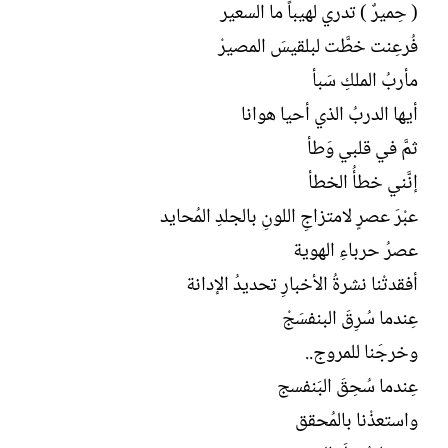
( حِميرٌ ) تدري لهيباً ما السعير
فُرعِنت خطَّت لبلقيسَ المصيرْ
مأربُ الملكِ سَبأ
أيها الدربُ الذي أحيا هوانا
ثمَّ في قلبي وَطأ
إنَّني خطأُ الخطأ
عبْرَ عصرٍ لامتزاجِ اللونِ بالجلدِ المُحايد
عصرُ حرباءِ الهوية
أفقدتْنا نشرةُ الأخبارِ تحديدُ الإدانة
عِندما سُرِقَ البنفسَجْ
وخرجَنا للمروج..
عِندما سُحِقَ البَنفسج
واستعذْنا بالمُحقق