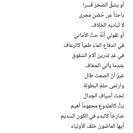
أو يشقُّ الصخرَ قَسرا
باحثاً عن حُضنِ مَجرى
لا تُباديهِ الخِلاف
أو تقولي أنَّهُ حتَّ الأماني
في اندفاعِ الماءِ طمياً كالرعاف
في غدٍ تدرينَ آلامَ الشقوق
عِندما يأتي الجفاف
غيرَ أنَّ الصمتَ طال
وارتمى حلمُ البطولة
تحتَ أسيافِ الجِدال
بتُّ كالملدوغِ محموماً أهيم
صارخاً كالبدءِ في الكونِ السَديم
أيها الماضونَ خلفَ الأولياءْ